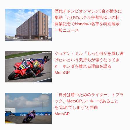
歴代チャンピオンマシン3台が栃木に
集結「たびのホテル宇都宮ゆいの杜」
開業記念でHondaの名車を特別展示
一般ニュース
ジョアン・ミル「もっと何かを成し遂
げたいという気持ちが強くなってき
た」ホンダを離れる理由を語る
MotoGP
「自分は勝つためのライダー」トプラ
ック、MotoGPルーキーであること
を”忘れてしまう”と告白
MotoGP