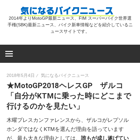
コ
気
ン
2014年よりMotoGP最新ニュース、FIM スーパーバイク世界選
テ
手権(SBK)最新ニュース、バイク新車情報などを紹介しているニ
に
ン
ュースサイトです。
ツ
な
へ
ス
キ
る
2018年5月4日
気になるバイクニュース
ッ
★MotoGP2018ヘレスGP ザルコ
プ
バ
「自分がKTMに乗った時にどこまで
行けるのかを見たい」
イ
木曜プレスカンファレンスから、ザルコがレプソル
ク
ホンダではなくKTMを選んだ理由を語っています
が、最も大きな理由としては、
誰もが成し遂げてい