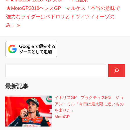
投
次
の
★MotoGP2018ヘレスGP マルケス「本当の意味で
稿
の
投
強力なライダーはペドロサとドヴィツィオーゾの
ナ
投
稿:
み」
ビ
稿:
ゲ
ー
シ
検索
ョ
最新記事
ン
イギリスGP プラクティス8位 ジョ
アン・ミル「今日は最大限に近いもの
を出せた」
MotoGP