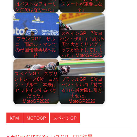
はベストなフィーリ
スタートが重要にな
ングではなかった」
る」
スペインGP 7位ヨ
フランスGP ザル
ハン・ザルコ「残り5
コ 雨のル・マンで
周で大きくリアグリ
の母国優勝再現へ期
ップが低下してしま
待
った」MotoGP2026
スペインGP スプリ
ントレース8位 ヨハ
ブラジルGP 9位ヨ
ン・ザルコ「本来は
ハン・ザルコ「持て
ピットインするべき
る力を最大限に引き
だった」
出せた」
MotoGP2026
MotoGP2026
KTM
MOTOGP
スペインGP
前
★MotoGP2018ヘレスGP FP1結果