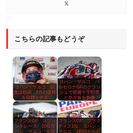
こちらの記事もどうぞ
ヨハン・ザルコ バ
ヨハン・ザルコ 回
ルセロナGPのクラッ
復は順調 9月の復帰
シュで前後十字靭帯
を目標とする
と半月板を負傷
フランスGP スプリ
フランスGP プラク
ントレース 10位ヨ
ティス1位 ヨハン・
ハン・ザルコ「今日
ザルコ「1列目からの