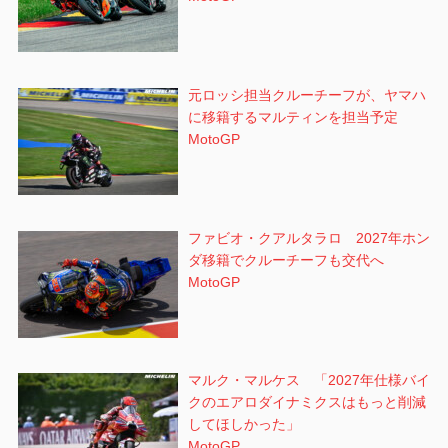
元ロッシ担当クルーチーフが、ヤマハ
に移籍するマルティンを担当予定
MotoGP
ファビオ・クアルタラロ 2027年ホン
ダ移籍でクルーチーフも交代へ
MotoGP
マルク・マルケス 「2027年仕様バイ
クのエアロダイナミクスはもっと削減
してほしかった」
MotoGP