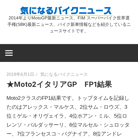
コ
気
ン
2014年よりMotoGP最新ニュース、FIM スーパーバイク世界選
テ
手権(SBK)最新ニュース、バイク新車情報などを紹介しているニ
に
ン
ュースサイトです。
ツ
な
へ
ス
キ
る
2018年6月1日
気になるバイクニュース
ッ
★Moto2イタリアGP FP1結果
プ
バ
Moto2クラスのFP1結果です。トップタイムを記録し
イ
たのはアレックス・マルケス、2位サム・ロウズ、3
位ミゲル・オリヴェイラ、4位ホアン・ミル、5位ロ
レンソ・バルダッサーリ、6位マルセル・シュロッタ
ク
ー、7位フランセスコ・バグナイア、8位アンドレ