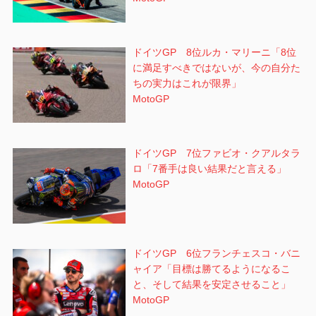
ドイツGP 8位ルカ・マリーニ「8位
に満足すべきではないが、今の自分た
ちの実力はこれが限界」
MotoGP
ドイツGP 7位ファビオ・クアルタラ
ロ「7番手は良い結果だと言える」
MotoGP
ドイツGP 6位フランチェスコ・バニ
ャイア「目標は勝てるようになるこ
と、そして結果を安定させること」
MotoGP