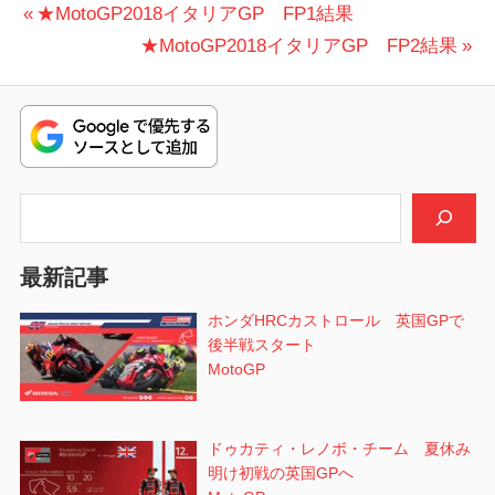
投
前
★MotoGP2018イタリアGP FP1結果
の
次
★MotoGP2018イタリアGP FP2結果
稿
投
の
ナ
稿:
投
ビ
稿:
ゲ
検索
ー
シ
最新記事
ョ
ホンダHRCカストロール 英国GPで
後半戦スタート
ン
MotoGP
ドゥカティ・レノボ・チーム 夏休み
明け初戦の英国GPへ