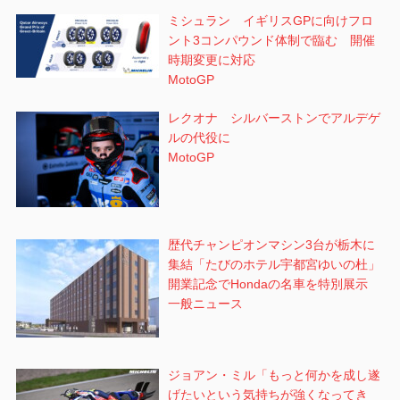
ミシュラン イギリスGPに向けフロ
ント3コンパウンド体制で臨む 開催
時期変更に対応
MotoGP
レクオナ シルバーストンでアルデゲ
ルの代役に
MotoGP
歴代チャンピオンマシン3台が栃木に
集結「たびのホテル宇都宮ゆいの杜」
開業記念でHondaの名車を特別展示
一般ニュース
ジョアン・ミル「もっと何かを成し遂
げたいという気持ちが強くなってき