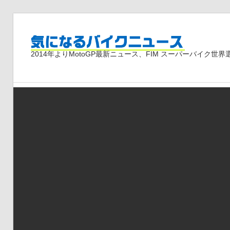
コ
ン
気
テ
2014年よりMotoGP最新ニュース、FIM スーパーバイク
ン
ツ
に
へ
ス
な
キ
ッ
プ
る
バ