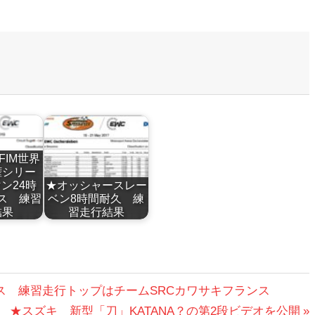
9 FIM世界
権シリー
ン24時
★オッシャースレー
ス 練習
ベン8時間耐久 練
結果
習走行結果
レース 練習走行トップはチームSRCカワサキフランス
次
★スズキ 新型「刀」KATANA？の第2段ビデオを公開