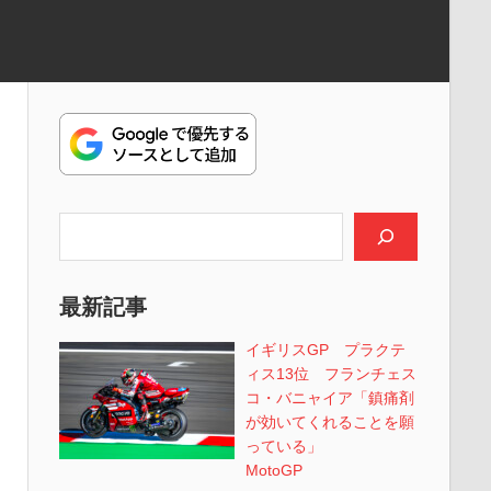
検索
最新記事
イギリスGP プラクテ
ィス13位 フランチェス
コ・バニャイア「鎮痛剤
が効いてくれることを願
っている」
MotoGP