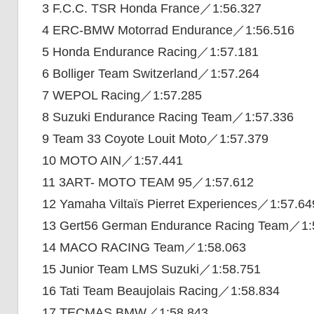
3 F.C.C. TSR Honda France／1:56.327
4 ERC-BMW Motorrad Endurance／1:56.516
5 Honda Endurance Racing／1:57.181
6 Bolliger Team Switzerland／1:57.264
7 WEPOL Racing／1:57.285
8 Suzuki Endurance Racing Team／1:57.336
9 Team 33 Coyote Louit Moto／1:57.379
10 MOTO AIN／1:57.441
11 3ART- MOTO TEAM 95／1:57.612
12 Yamaha Viltaïs Pierret Experiences／1:57.64
13 Gert56 German Endurance Racing Team／1:
14 MACO RACING Team／1:58.063
15 Junior Team LMS Suzuki／1:58.751
16 Tati Team Beaujolais Racing／1:58.834
17 TECMAS BMW／1:58.843