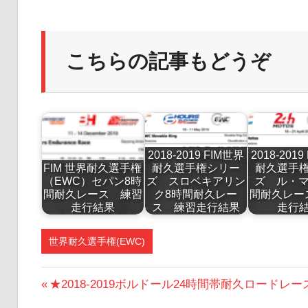
こちらの記事もどうぞ
2018-2019 FIM世界
2018-201
FIM 世界耐久選手権
耐久選手権シリー
耐久選手
（EWC）セパン8時
ズ スロベキアリン
ズ ル・マ
間耐久レース 練習
ク8時間耐久レー
間耐久レー
走行結果
ス 練習走行結果
走行
世界耐久選手権(EWC)
投
前
★2018-2019ボルドール24時間帯耐久ロード
の