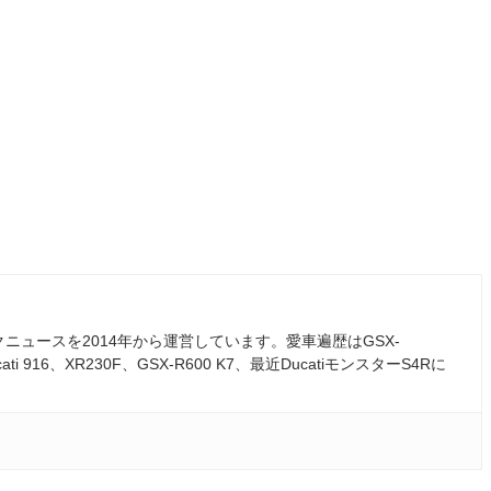
ュースを2014年から運営しています。愛車遍歴はGSX-
ati 916、XR230F、GSX-R600 K7、最近DucatiモンスターS4Rに