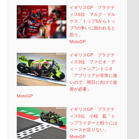
イギリスGP プラクテ
ィス6位 マルク・マル
ケス「トップ5からトッ
プ7の争いに加われると
思う」
MotoGP
イギリスGP プラクテ
ィス3位 ファビオ・デ
ィ・ジャンアントニオ
「アプリリアが非常に速
いので、明日に向けて改
善が必要」
MotoGP
イギリスGP プラクテ
ィス5位 小椋 藍「ト
ップライダーと戦うには
ペースが足りない」
MotoGP