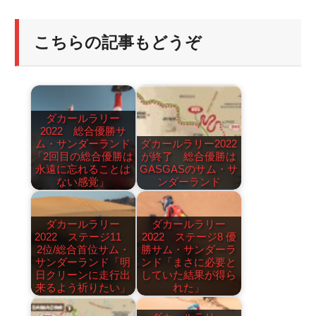
こちらの記事もどうぞ
ダカールラリー
2022 総合優勝サ
ム・サンダーランド
ダカールラリー2022
「2回目の総合優勝は
が終了 総合優勝は
永遠に忘れることは
GASGASのサム・サ
ない感覚」
ンダーランド
ダカールラリー
ダカールラリー
2022 ステージ11
2022 ステージ8 優
2位/総合首位サム・
勝サム・サンダーラ
サンダーランド「明
ンド「まさに必要と
日クリーンに走行出
していた結果が得ら
来るよう祈りたい」
れた」