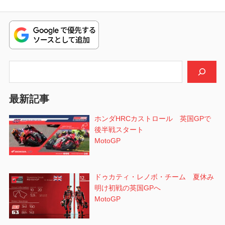
ナ
稿:
の
ビ
投
稿:
ゲ
ー
検索
シ
最新記事
ョ
ホンダHRCカストロール 英国GPで
ン
後半戦スタート
MotoGP
ドゥカティ・レノボ・チーム 夏休み
明け初戦の英国GPへ
MotoGP