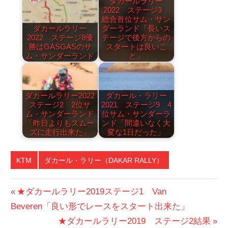
ダカールラリー
2022 ステージ3
総合首位サム・サン
ダカールラリー
ダーランド「長いス
2022 ステージ8優
テージで後方からの
勝はGASGASのサ
スタートは良いこ
ム・サンダーランド
と」
ダカールラリー2022
ダカール・ラリー
ステージ2 2位サ
2021 ステージ9 4
ム・サンダーランド
位サム・サンダーラ
「昨日よりもスムー
ンド「間違いなく大
ズに走行出来た」
変な1日だった」
KTM
ダカール・ラリー（DAKAR RALLY）
投
前
★ダカールラリー2019ステージ1 Van
の
Beveren「良い形でレースをスタート出来た」
稿
投
次
★ダカールラリー2019 ステージ2結果