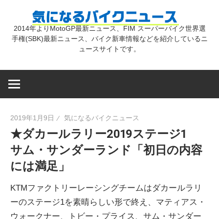
コ
気
ン
2014年よりMotoGP最新ニュース、FIM スーパーバイク世界選
テ
手権(SBK)最新ニュース、バイク新車情報などを紹介しているニ
に
ン
ュースサイトです。
ツ
な
へ
ス
キ
る
2019年1月9日
気になるバイクニュース
ッ
★ダカールラリー2019ステージ1
プ
バ
サム・サンダーランド「初日の内容
には満足」
イ
KTMファクトリーレーシングチームはダカールラリ
ク
ーのステージ1を素晴らしい形で終え、マティアス・
ウォークナー、トビー・プライス、サム・サンダー