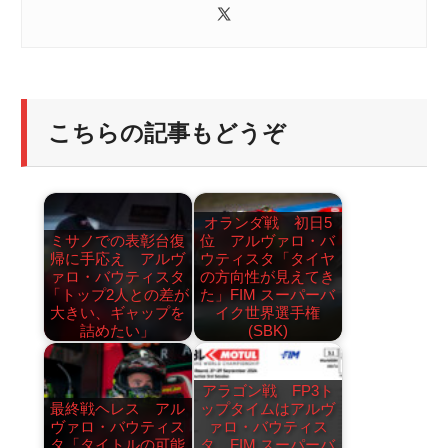
こちらの記事もどうぞ
オランダ戦 初日5
ミサノでの表彰台復
位 アルヴァロ・バ
帰に手応え アルヴ
ウティスタ「タイヤ
ァロ・バウティスタ
の方向性が見えてき
「トップ2人との差が
た」FIM スーパーバ
大きい、ギャップを
イク世界選手権
詰めたい」
(SBK)
アラゴン戦 FP3ト
最終戦ヘレス アル
ップタイムはアルヴ
ヴァロ・バウティス
ァロ・バウティス
タ「タイトルの可能
タ FIM スーパーバ