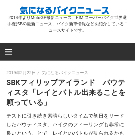
コ
気
ン
2014年よりMotoGP最新ニュース、FIM スーパーバイク世界選
テ
手権(SBK)最新ニュース、バイク新車情報などを紹介しているニ
に
ン
ュースサイトです。
ツ
な
へ
ス
キ
る
2019年2月22日
気になるバイクニュース
ッ
SBKフィリップアイランド バウテ
プ
バ
ィスタ「レイとバトル出来ることを
願っている」
イ
テストに引き続き素晴らしいタイムで初日をリード
ク
したバウティスタ。バイクのフィーリングも非常に
良いということで、レイとのバトルが見られるかも