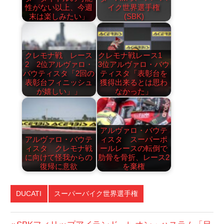
性がない以上、今週
イク世界選手権
末は楽しみたい」
(SBK)
クレモナ戦 レース
クレモナ戦レース1
2 2位アルヴァロ・
3位アルヴァロ・バウ
バウティスタ「2回の
ティスタ「表彰台を
表彰台フィニッシュ
獲得出来るとは思わ
が嬉しい」」
なかった」
アルヴァロ・バウテ
アルヴァロ・バウテ
ィスタ スーパーポ
ィスタ クレモナ戦
ールレースの転倒で
に向けて怪我からの
肋骨を骨折、レース2
復帰に意欲
を棄権
DUCATI
スーパーバイク世界選手権