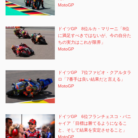
MotoGP
ドイツGP 8位ルカ・マリーニ「8位
に満足すべきではないが、今の自分た
ちの実力はこれが限界」
MotoGP
ドイツGP 7位ファビオ・クアルタラ
ロ「7番手は良い結果だと言える」
MotoGP
ドイツGP 6位フランチェスコ・バニ
ャイア「目標は勝てるようになるこ
と、そして結果を安定させること」
MotoGP