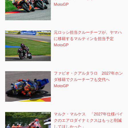
MotoGP
元ロッシ担当クルーチーフが、ヤマハ
に移籍するマルティンを担当予定
MotoGP
ファビオ・クアルタラロ 2027年ホン
ダ移籍でクルーチーフも交代へ
MotoGP
マルク・マルケス 「2027年仕様バイ
クのエアロダイナミクスはもっと削減
してほしかった」