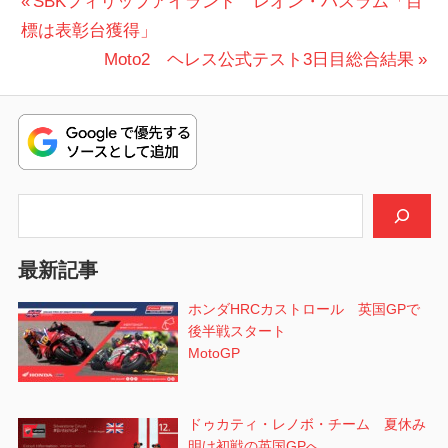
投
前
SBKフィリップアイランド レオン・ハスラム「目
の
標は表彰台獲得」
稿
投
次
Moto2 ヘレス公式テスト3日目総合結果
ナ
稿:
の
ビ
投
稿:
ゲ
ー
検索
シ
最新記事
ョ
ホンダHRCカストロール 英国GPで
ン
後半戦スタート
MotoGP
ドゥカティ・レノボ・チーム 夏休み
明け初戦の英国GPへ