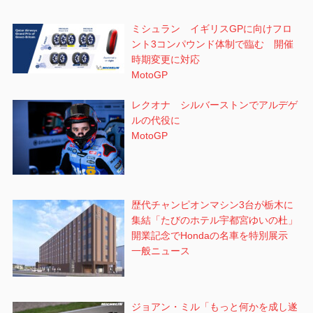
ミシュラン イギリスGPに向けフロ
ント3コンパウンド体制で臨む 開催
時期変更に対応
MotoGP
レクオナ シルバーストンでアルデゲ
ルの代役に
MotoGP
歴代チャンピオンマシン3台が栃木に
集結「たびのホテル宇都宮ゆいの杜」
開業記念でHondaの名車を特別展示
一般ニュース
ジョアン・ミル「もっと何かを成し遂