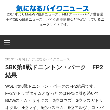
コ
気
ン
2014年よりMotoGP最新ニュース、FIM スーパーバイク世界選
テ
手権(SBK)最新ニュース、バイク新車情報などを紹介しているニ
に
ン
ュースサイトです。
ツ
な
へ
ス
キ
る
2019年7月6日
気になるバイクニュース
ッ
SBK第8戦ドニントン・パーク FP2
プ
バ
結果
イ
WSBK第8戦ドニントン・パークのFP2結果です。
FP2でトップタイムとなったのはFP1に引き続いて
ク
BMWのトム・サイクス、2位ロウズ、3位ラズガトリ
オグル、4位レイ、5位ハスラム、6位アルヴァロ・バ