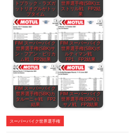
トプラック・ラズガ
世界選手権(SBK)エ
ットリオグルがトッ
ストリル戦 FP2結
プタイム
果
FIM スーパーバイク
FIM スーパーバイク
世界選手権(SBK)サ
世界選手権(SBK)ポ
ン・フアン・ビリカ
ルティマン戦
ム戦 FP2結果
FP1、FP2結果
FIM スーパーバイク
世界選手権(SBK)カ
FIM スーパーバイク
タルーニャ戦 FP2
世界選手権(SBK)ミ
結果
サノ戦 FP2結果
スーパーバイク世界選手権