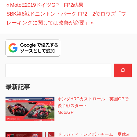
投
前
MotoE2019ドイツGP FP2結果
次
の
SBK第8戦ドニントン・パーク FP2 2位ロウズ「ブ
稿
の
投
レーキングに関しては改善が必要」
ナ
投
稿:
ビ
稿:
ゲ
ー
検索
シ
最新記事
ョ
ホンダHRCカストロール 英国GPで
ン
後半戦スタート
MotoGP
ドゥカティ・レノボ・チーム 夏休み