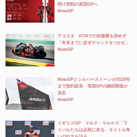
明け初戦の英国GPへ
MotoGP
アコスタ KTMでの初優勝を諦めず
「年末までに必ずチャンスをつかむ」
MotoGP
MotoGPとシルバーストーンが2028年
まで契約延長 英国GPの継続開催が
決定
MotoGP
イギリスGP マルク・マルケス「ラ
イバルたちは必死に来る」タイトル争
いの行方を語る