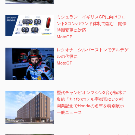
ミシュラン イギリスGPに向けフロ
ント3コンパウンド体制で臨む 開催
時期変更に対応
MotoGP
レクオナ シルバーストンでアルデゲ
ルの代役に
MotoGP
歴代チャンピオンマシン3台が栃木に
集結「たびのホテル宇都宮ゆいの杜」
開業記念でHondaの名車を特別展示
一般ニュース