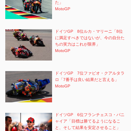
た」
MotoGP
ドイツGP 8位ルカ・マリーニ「8位
に満足すべきではないが、今の自分た
ちの実力はこれが限界」
MotoGP
ドイツGP 7位ファビオ・クアルタラ
ロ「7番手は良い結果だと言える」
MotoGP
ドイツGP 6位フランチェスコ・バニ
ャイア「目標は勝てるようになるこ
と、そして結果を安定させること」