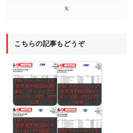
こちらの記事もどうぞ
FIM スーパーバイク
世界選手権(SBK)開
FIM スーパーバイク
幕戦 フィリップア
世界選手権(SBK)イ
イランド FP1、FP2
ギリス戦 FP1,FP2
結果
結果
FIM スーパーバイク
世界選手権(SBK)モ
スト戦 FP2結果
FIM スーパーバイク