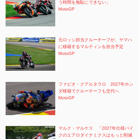
う時間を無駄にできない」
MotoGP
元ロッシ担当クルーチーフが、ヤマハ
に移籍するマルティンを担当予定
MotoGP
ファビオ・クアルタラロ 2027年ホン
ダ移籍でクルーチーフも交代へ
MotoGP
マルク・マルケス 「2027年仕様バイ
クのエアロダイナミクスはもっと削減