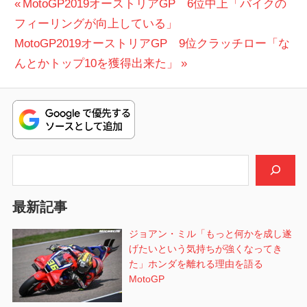
投
前
MotoGP2019オーストリアGP 6位中上「バイクの
の
フィーリングが向上している」
稿
次
投
MotoGP2019オーストリアGP 9位クラッチロー「な
ナ
の
稿:
んとかトップ10を獲得出来た」
ビ
投
稿:
ゲ
ー
シ
検索
ョ
最新記事
ン
ジョアン・ミル「もっと何かを成し遂
げたいという気持ちが強くなってき
た」ホンダを離れる理由を語る
MotoGP