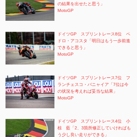
の結果を出せたと思う」
MotoGP
ドイツGP スプリントレース8位 ペ
ドロ・アコスタ「明日はもう一歩前進
できると思う」
MotoGP
ドイツGP スプリントレース7位 フ
ランチェスコ・バニャイア「7位は今
の状況を考えれば妥当な結果」
MotoGP
ドイツGP スプリントレース4位 小
椋 藍「2、3箇所修正していければも
う少し良い走りができる」