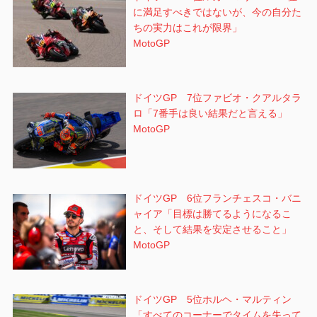
に満足すべきではないが、今の自分た
ちの実力はこれが限界」
MotoGP
ドイツGP 7位ファビオ・クアルタラ
ロ「7番手は良い結果だと言える」
MotoGP
ドイツGP 6位フランチェスコ・バニ
ャイア「目標は勝てるようになるこ
と、そして結果を安定させること」
MotoGP
ドイツGP 5位ホルヘ・マルティン
「すべてのコーナーでタイムを失って