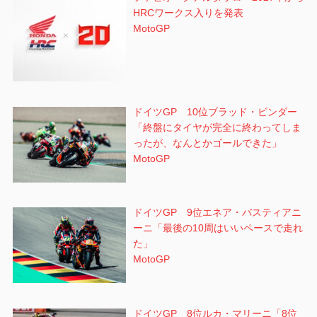
HRCワークス入りを発表
MotoGP
ドイツGP 10位ブラッド・ビンダー
「終盤にタイヤが完全に終わってしま
ったが、なんとかゴールできた」
MotoGP
ドイツGP 9位エネア・バスティアニ
ーニ「最後の10周はいいペースで走れ
た」
MotoGP
ドイツGP 8位ルカ・マリーニ「8位