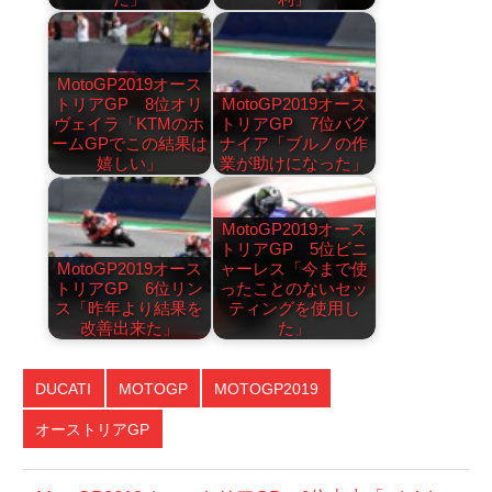
MotoGP2019オース
トリアGP 8位オリ
MotoGP2019オース
ヴェイラ「KTMのホ
トリアGP 7位バグ
ームGPでこの結果は
ナイア「ブルノの作
嬉しい」
業が助けになった」
MotoGP2019オース
トリアGP 5位ビニ
MotoGP2019オース
ャーレス「今まで使
トリアGP 6位リン
ったことのないセッ
ス「昨年より結果を
ティングを使用し
改善出来た」
た」
DUCATI
MOTOGP
MOTOGP2019
オーストリアGP