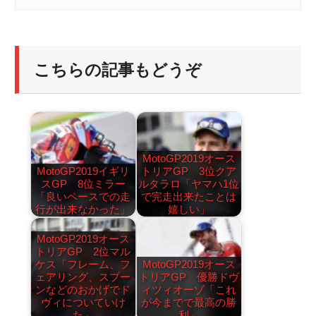
こちらの記事もどうぞ
MotoGP2019オース
MotoGP2019イギリ
トリアGP 3位クア
スGP 8位ミラー
ルタラロ「ヤマハ1位
「良いペースでの走
で完走出来たことは
行が出来なかった」
嬉しい」
MotoGP2019オース
トリアGP 2位マル
ケス「フレーム、フ
MotoGP2019オース
ェアリング、スプー
トリアGP 優勝ドヴ
ンなどのおかげでド
ィツィオーゾ「これ
ヴィについていけ
が今までで最高の勝
た」
利」