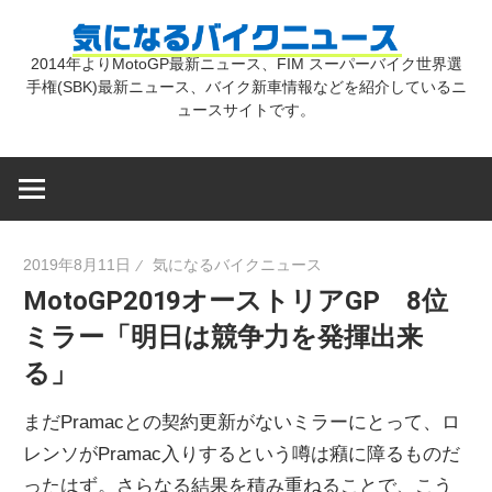
コ
気
ン
2014年よりMotoGP最新ニュース、FIM スーパーバイク世界選
テ
手権(SBK)最新ニュース、バイク新車情報などを紹介しているニ
に
ン
ュースサイトです。
ツ
な
へ
ス
キ
る
2019年8月11日
気になるバイクニュース
ッ
MotoGP2019オーストリアGP 8位
プ
バ
ミラー「明日は競争力を発揮出来
る」
イ
まだPramacとの契約更新がないミラーにとって、ロ
ク
レンソがPramac入りするという噂は癪に障るものだ
ったはず。さらなる結果を積み重ねることで、こう