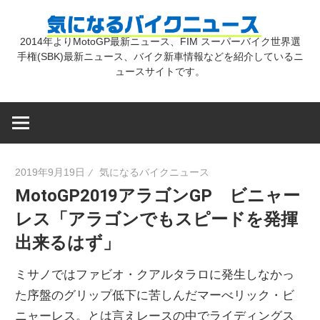
コ
気
ン
2014年よりMotoGP最新ニュース、FIM スーパーバイク世界選
テ
手権(SBK)最新ニュース、バイク新車情報などを紹介しているニ
に
ン
ュースサイトです。
ツ
な
へ
ス
キ
る
2019年9月19日
気になるバイクニュース
ッ
MotoGP2019アラゴンGP ビニャー
プ
バ
レス「アラゴンでもスピードを発揮
出来るはず」
イ
ミサノではファビオ・クアルタラロに発生しなかっ
ク
た序盤のグリップ低下に苦しんだマーべリック・ビ
ニャーレス。とは言えレースの中でライディングス