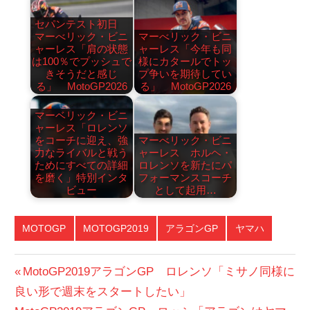
セパンテスト初日
マーべリック・ビニ
マーべリック・ビニ
ャーレス「肩の状態
ャーレス「今年も同
は100％でプッシュで
様にカタールでトッ
きそうだと感じ
プ争いを期待してい
る」 MotoGP2026
る」 MotoGP2026
マーベリック・ビニ
ャーレス「ロレンソ
をコーチに迎え、強
マーべリック・ビニ
力なライバルと戦う
ャーレス ホルヘ・
ためにすべての詳細
ロレンソを新たにパ
を磨く」特別インタ
フォーマンスコーチ
ビュー
として起用…
MOTOGP
MOTOGP2019
アラゴンGP
ヤマハ
投
前
MotoGP2019アラゴンGP ロレンソ「ミサノ同様に
の
良い形で週末をスタートしたい」
稿