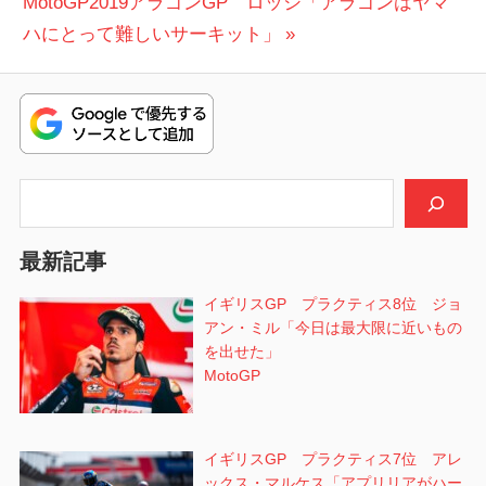
次
投
MotoGP2019アラゴンGP ロッシ「アラゴンはヤマ
ナ
の
稿:
ハにとって難しいサーキット」
ビ
投
稿:
ゲ
ー
シ
検索
ョ
最新記事
ン
イギリスGP プラクティス8位 ジョ
アン・ミル「今日は最大限に近いもの
を出せた」
MotoGP
イギリスGP プラクティス7位 アレ
ックス・マルケス「アプリリアがハー