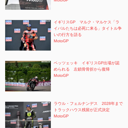
MotoGP
イギリスGP マルク・マルケス「ラ
イバルたちは必死に来る」タイトル争
いの行方を語る
MotoGP
ベッツェッキ イギリスGP出場が認
められる 左鎖骨骨折から復帰
MotoGP
ラウル・フェルナンデス 2028年まで
トラックハウス残留が正式決定
MotoGP