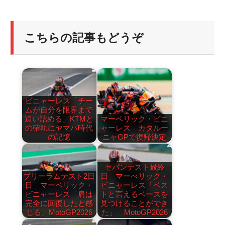
こちらの記事もどうぞ
ビニャーレス「チー
ムが自分を限界まで
追い詰める」KTMと
マーベリック・ビニ
の確執にヤマハ時代
ャーレス カタルー
の記憶
ニャGPで復帰決定
セパンテスト最終
ブリーラムテスト2日
日 マーべリック・
目 マーベリック・
ビニャーレス「ベス
ビニャーレス「肩は
トと言えるベースを
完全に回復したと感
見つけることができ
じる」MotoGP2026
た」 MotoGP2026