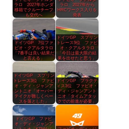
ラロ 2027年ホンダ
ラロ 2027年から
移籍でクルーチーフ
HRCワークス入りを
も交代へ
発表
ドイツGP スプリン
ドイツGP 7位ファ
トレース9位 ファビ
ビオ・クアルタラロ
オ・クアルタラロ
「7番手は良い結果だ
「今日は最大限の結
と言える」
果を出せたと思う」
ドイツGP スプリン
トレース3位 ファビ
ドイツGP プラクテ
オ・ディ・ジャンア
ィス3位 ファビオ・
ントニオ「オーバー
ディ・ジャンアント
テイクが難しくペー
ニオ「タイムアタッ
スを落とした」
クでの前進が必要」
ドイツGP ファビ
オ・ディ・ジャンア
ントニオ「KTMなら
ファビオ・ディ・ジ