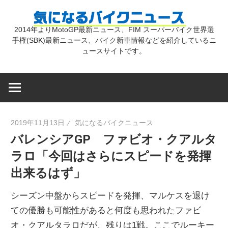
コ
気
ン
2014年よりMotoGP最新ニュース、FIM スーパーバイク世界選
テ
手権(SBK)最新ニュース、バイク新車情報などを紹介しているニ
に
ン
ュースサイトです。
ツ
な
へ
ス
キ
る
2019年11月13日
気になるバイクニュース
ッ
バレンシアGP ファビオ・クアルタ
プ
バ
ラロ「今回はさらにスピードを発揮
出来るはず」
イ
シーズン中盤からスピードを発揮、マルケスを退け
ク
ての優勝も可能性があると何度も思われたファビ
オ・クアルタラロだが、残りは1戦。ここでルーキー