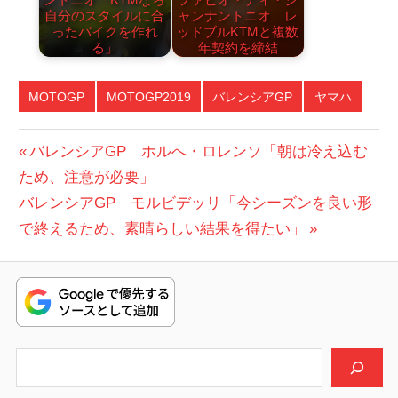
自分のスタイルに合
ャンナントニオ レ
ったバイクを作れ
ッドブルKTMと複数
る」
年契約を締結
MOTOGP
MOTOGP2019
バレンシアGP
ヤマハ
投
前
バレンシアGP ホルへ・ロレンソ「朝は冷え込む
の
ため、注意が必要」
稿
次
投
バレンシアGP モルビデッリ「今シーズンを良い形
ナ
の
稿:
で終えるため、素晴らしい結果を得たい」
ビ
投
稿:
ゲ
ー
シ
検索
ョ