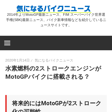
コ
気
ン
2014年よりMotoGP最新ニュース、FIM スーパーバイク世界選
テ
手権(SBK)最新ニュース、バイク新車情報などを紹介しているニ
に
ン
ュースサイトです。
ツ
な
へ
ス
キ
る
2020年1月14日
気になるバイクニュース
ッ
水素燃料の2ストロークエンジンが
プ
バ
MotoGPバイクに搭載される？
イ
将来的にはMotoGPが2ストローク
ク
化の可能性