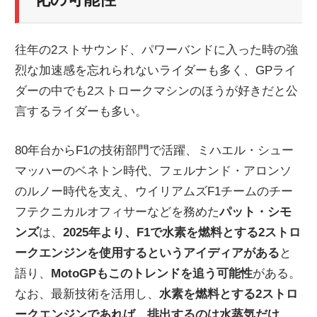
ニ
往年の2ストサウンド、パワーバンドに入った時の強
ュ
烈な加速感を忘れられないライダーも多く、GPライ
ダーの中でも2ストロークマシンのほうが好きだと公
ー
言するライダーも多い。
80年台からF1の技術部門で活躍、ミハエル・シュー
ス
マッハーのベネトン時代、フェルナンド・アロンソ
のルノー時代を支え、ウイリアムズF1チームのチー
フテクニカルオフィサーなどを務めた
パット・シモ
ンズ
は、
2025年より、F1で水素を燃料とする2ストロ
ークエンジンを使用するというアイディアがある
と
語り、
MotoGPもこのトレンドを追う可能性
がある。
なお、最新技術を活用し、
水素を燃料とする2ストロ
ークエンジンであれば、排出するのは水蒸気だけ