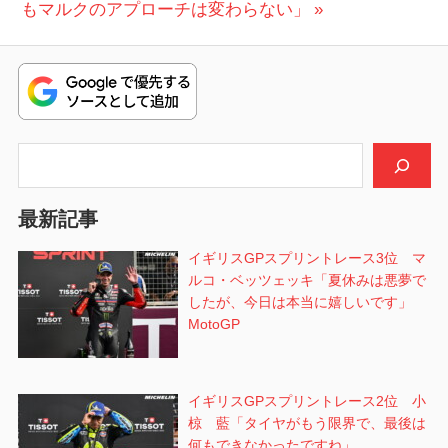
ナ
の
稿:
もマルクのアプローチは変わらない」
ビ
投
稿:
ゲ
ー
シ
検索
ョ
最新記事
ン
イギリスGPスプリントレース3位 マ
ルコ・ベッツェッキ「夏休みは悪夢で
したが、今日は本当に嬉しいです」
MotoGP
イギリスGPスプリントレース2位 小
椋 藍「タイヤがもう限界で、最後は
何もできなかったですね」