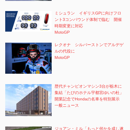
ミシュラン イギリスGPに向けフロ
ント3コンパウンド体制で臨む 開催
時期変更に対応
MotoGP
レクオナ シルバーストンでアルデゲ
ルの代役に
MotoGP
歴代チャンピオンマシン3台が栃木に
集結「たびのホテル宇都宮ゆいの杜」
開業記念でHondaの名車を特別展示
一般ニュース
ジョアン・ミル「もっと何かを成し遂