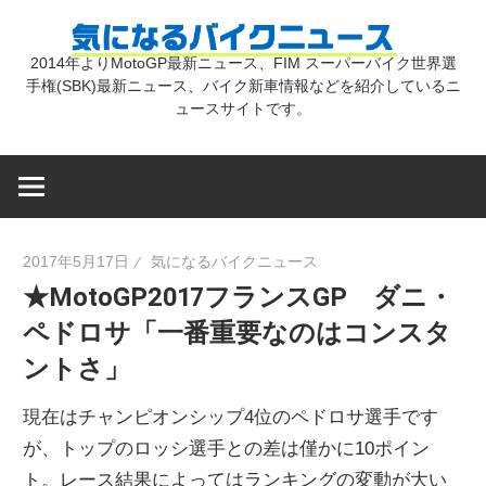
コ
気
ン
2014年よりMotoGP最新ニュース、FIM スーパーバイク世界選
テ
手権(SBK)最新ニュース、バイク新車情報などを紹介しているニ
に
ン
ュースサイトです。
ツ
な
へ
ス
キ
る
2017年5月17日
気になるバイクニュース
ッ
★MotoGP2017フランスGP ダニ・
プ
バ
ペドロサ「一番重要なのはコンスタ
ントさ」
イ
現在はチャンピオンシップ4位のペドロサ選手です
ク
が、トップのロッシ選手との差は僅かに10ポイン
ト。レース結果によってはランキングの変動が大い