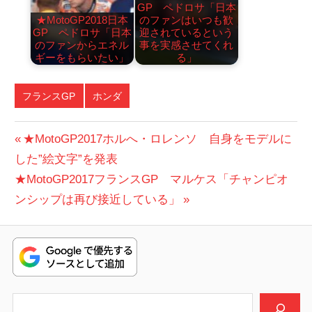
GP ペドロサ「日本
★MotoGP2018日本
のファンはいつも歓
GP ペドロサ「日本
迎されているという
のファンからエネル
事を実感させてくれ
ギーをもらいたい」
る」
フランスGP
ホンダ
投
前
★MotoGP2017ホルへ・ロレンソ 自身をモデルに
の
した”絵文字”を発表
稿
次
投
★MotoGP2017フランスGP マルケス「チャンピオ
ナ
の
稿:
ンシップは再び接近している」
ビ
投
稿:
ゲ
ー
シ
検索