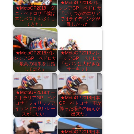
★MotoGP2018バレ
★MotoGP2019 ダ
ンシアGP ペドロサ
ニ・ペドロサ「僕は
「いくつかのエリア
常にベストを尽くし
ではライディングが
てきた」
難しかった」
★MotoGP2018バレ
★MotoGP2018マレ
ンシアGP ペドロサ
ーシアGP ペドロサ
「最高の結果を目指
「セパンは大好きな
して走る」
サーキット」
★MotoGP2018オー
ストラリアGP ペド
★MotoGP2018日本
ロサ「フィリップア
GP ペドロサ「雨が
イランドで良いレー
降った場合の備えが
スがしたい」
出来た」
★MotoGP2018日本