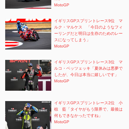
MotoGP
イギリスGPスプリントレース9位 マ
ルク・マルケス 「今日のようなフィ
ーリングだと明日は生存のためのレー
スになってしまう」
MotoGP
イギリスGPスプリントレース3位 マ
ルコ・ベッツェッキ「夏休みは悪夢で
したが、今日は本当に嬉しいです」
MotoGP
イギリスGPスプリントレース2位 小
椋 藍「タイヤがもう限界で、最後は
何もできなかったですね」
MotoGP