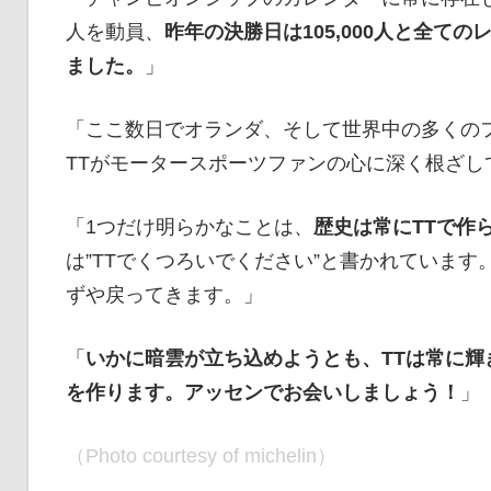
人を動員、
昨年の決勝日は105,000人と全て
ました。
」
「ここ数日でオランダ、そして世界中の多くの
TTがモータースポーツファンの心に深く根ざし
「1つだけ明らかなことは、
歴史は常にTTで作
は”TTでくつろいでください”と書かれていま
ずや戻ってきます。」
「
いかに暗雲が立ち込めようとも、TTは常に輝き
を作ります。アッセンでお会いしましょう！
」
（Photo courtesy of michelin）