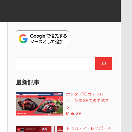
検索
最新記事
ホンダHRCカストロー
ル 英国GPで後半戦ス
タート
MotoGP
ドゥカティ・レノボ・チ