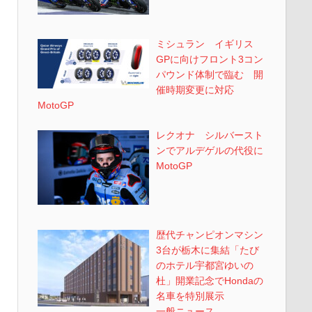
ミシュラン イギリス
GPに向けフロント3コン
パウンド体制で臨む 開
催時期変更に対応
MotoGP
レクオナ シルバースト
ンでアルデゲルの代役に
MotoGP
歴代チャンピオンマシン
3台が栃木に集結「たび
のホテル宇都宮ゆいの
杜」開業記念でHondaの
名車を特別展示
一般ニュース