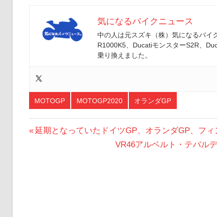
気になるバイクニュース
中の人は元スズキ（株）気になるバイクニ
R1000K5、DucatiモンスターS2R、Duc
乗り換えました。
MOTOGP
MOTOGP2020
オランダGP
投
前
延期となっていたドイツGP、オランダGP、フィ
の
次
VR46アルベルト・テバ
稿
投
の
ナ
稿:
投
ビ
稿:
ゲ