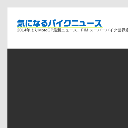
コ
ン
気
テ
2014年よりMotoGP最新ニュース、FIM スーパーバイク
ン
ツ
に
へ
ス
な
キ
ッ
プ
る
バ