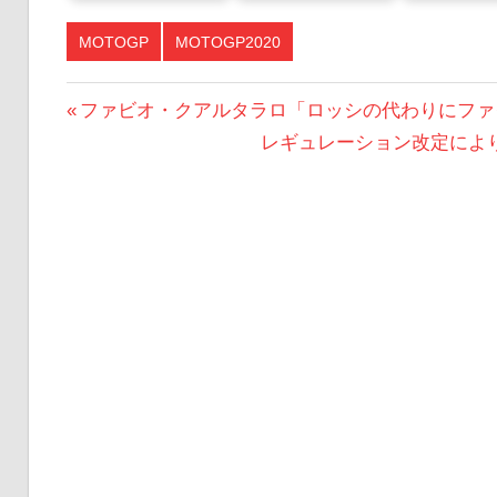
MOTOGP
MOTOGP2020
投
前
ファビオ・クアルタラロ「ロッシの代わりにファ
の
次
レギュレーション改定により
稿
投
の
ナ
稿:
投
ビ
稿:
ゲ
ー
シ
ョ
ン