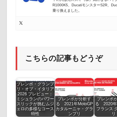
R1000K5、DucatiモンスターS2R、Duc
乗り換えました。
こちらの記事もどうぞ
ブレンボ・グランプ
リ・オブ・イタリア
2026 プレビュー：
ミシュランのパワー
ブレンボが分析す
ブレンボ
スリックが挑むムジ
る 2021年MotoGP
る 2020年
ェロの多様なコース
カタルーニャ・グラ
フランス 
特性
ンプリ
リ