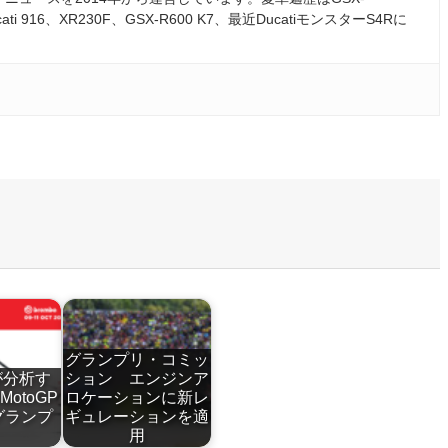
ati 916、XR230F、GSX-R600 K7、最近DucatiモンスターS4Rに
グランプリ・コミッ
が分析す
ション エンジンア
MotoGP
ロケーションに新レ
グランプ
ギュレーションを適
用