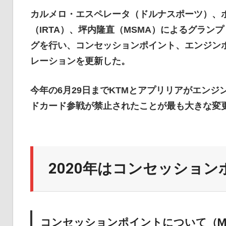
イ
カルメロ・エスペレータ（ドルナスポーツ）、ポ
（IRTA）、坪内隆直（MSMA）によるグラン
グを行い、コンセッションポイント、エンジン
ク
レーションを更新した。
ニ
今年の6月29日までKTMとアプリリアがエンジ
ドカード参戦が禁止されたことが最も大きな変
ュ
ー
2020年はコンセッショ
ス
コンセッションポイントについて（Mo