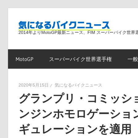
コ
ン
気
テ
2014年よりMotoGP最新ニュース、FIM スーパーバイク
ン
ツ
に
へ
MotoGP
スーパーバイク世界選手権
一般
ス
な
キ
ッ
2020年5月15日
気になるバイクニュース
プ
グランプリ・コミッショ
る
ンジンホモロゲーション
バ
ギュレーションを適用