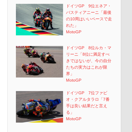
ドイツGP 9位エネア・
バスティアニーニ「最後
の10周はいいペースで走
れた」
MotoGP
ドイツGP 8位ルカ・マ
リーニ「8位に満足すべ
きではないが、今の自分
たちの実力はこれが限
界」
MotoGP
ドイツGP 7位ファビ
オ・クアルタラロ「7番
手は良い結果だと言え
る」
MotoGP