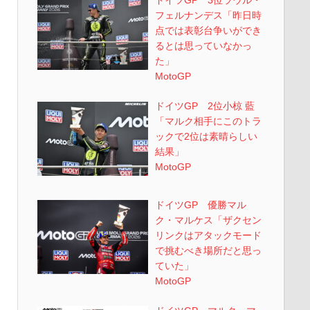
ドイツGP 3位ラウル・
フェルナンデス「昨日時
点では表彰台争いができ
るとは思っていなかっ
た」
MotoGP
ドイツGP 2位小椋 藍
「マルク相手にこのトラ
ックで2位は素晴らしい
結果」
MotoGP
ドイツGP 優勝マル
ク・マルケス「ザクセン
リンクはアタックモード
で挑むべき場所だと思っ
ていた」
MotoGP