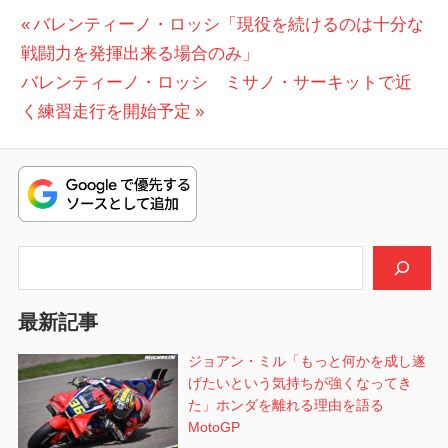
投
前
バレンティーノ・ロッシ「現役を続けるのは十分な
の
戦闘力を発揮出来る場合のみ」
稿
次
投
バレンティーノ・ロッシ ミサノ・サーキットで近
ナ
の
稿:
く練習走行を開始予定
ビ
投
稿:
ゲ
ー
シ
検索
ョ
最新記事
ン
ジョアン・ミル「もっと何かを成し遂
げたいという気持ちが強くなってき
た」ホンダを離れる理由を語る
MotoGP