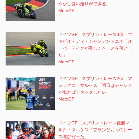
う少し良い走りができる」
MotoGP
ドイツGP スプリントレース3位 フ
ァビオ・ディ・ジャンアントニオ「オ
ーバーテイクが難しくペースを落とし
た」
MotoGP
ドイツGP スプリントレース2位 ア
レックス・マルケス「明日はチャンス
があればアタックしたい」
MotoGP
ドイツGP スプリントレース優勝マ
ルク・マルケス「プランどおりのレー
ス運びだった」