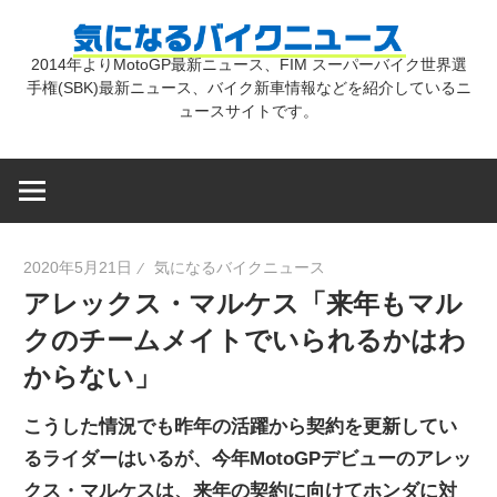
コ
気
ン
2014年よりMotoGP最新ニュース、FIM スーパーバイク世界選
テ
手権(SBK)最新ニュース、バイク新車情報などを紹介しているニ
に
ン
ュースサイトです。
ツ
な
へ
ス
キ
る
2020年5月21日
気になるバイクニュース
ッ
アレックス・マルケス「来年もマル
プ
バ
クのチームメイトでいられるかはわ
からない」
イ
こうした情況でも昨年の活躍から契約を更新してい
ク
るライダーはいるが、今年MotoGPデビューのアレッ
クス・マルケスは、来年の契約に向けてホンダに対