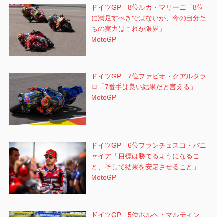
ドイツGP 8位ルカ・マリーニ「8位
に満足すべきではないが、今の自分た
ちの実力はこれが限界」
MotoGP
ドイツGP 7位ファビオ・クアルタラ
ロ「7番手は良い結果だと言える」
MotoGP
ドイツGP 6位フランチェスコ・バニ
ャイア「目標は勝てるようになるこ
と、そして結果を安定させること」
MotoGP
ドイツGP 5位ホルヘ・マルティン