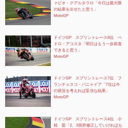
ァビオ・クアルタラロ「今日は最大限
の結果を出せたと思う」
MotoGP
ドイツGP スプリントレース8位 ペ
ドロ・アコスタ「明日はもう一歩前進
できると思う」
MotoGP
ドイツGP スプリントレース7位 フ
ランチェスコ・バニャイア「7位は今
の状況を考えれば妥当な結果」
MotoGP
ドイツGP スプリントレース4位 小
椋 藍「2、3箇所修正していければも