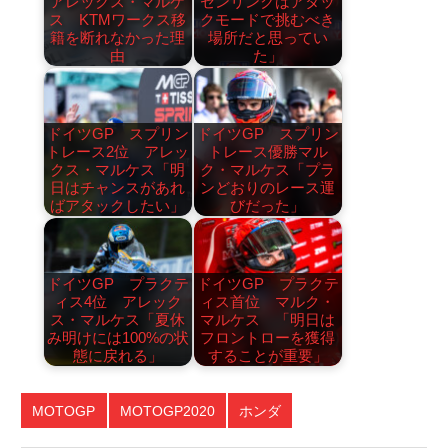
アレックス・マルケ
センリンクはアタッ
ス KTMワークス移
クモードで挑むべき
籍を断れなかった理
場所だと思ってい
由
た」
ドイツGP スプリン
ドイツGP スプリン
トレース2位 アレッ
トレース優勝マル
クス・マルケス「明
ク・マルケス「プラ
日はチャンスがあれ
ンどおりのレース運
ばアタックしたい」
びだった」
ドイツGP プラクテ
ドイツGP プラクテ
ィス4位 アレック
ィス首位 マルク・
ス・マルケス「夏休
マルケス 「明日は
み明けには100%の状
フロントローを獲得
態に戻れる」
することが重要」
MOTOGP
MOTOGP2020
ホンダ