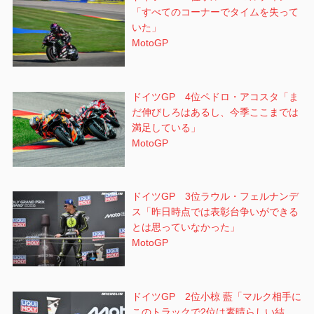
「すべてのコーナーでタイムを失って
いた」
MotoGP
ドイツGP 4位ペドロ・アコスタ「ま
だ伸びしろはあるし、今季ここまでは
満足している」
MotoGP
ドイツGP 3位ラウル・フェルナンデ
ス「昨日時点では表彰台争いができる
とは思っていなかった」
MotoGP
ドイツGP 2位小椋 藍「マルク相手に
このトラックで2位は素晴らしい結