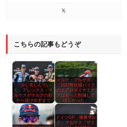
こちらの記事もどうぞ
マルク・マルケス
「少し苦しんでい
「2027年仕様バイク
た」アレックス・マ
のエアロダイナミク
ルケスがマルクの影
スはもっと削減して
から抜け出すまで
ほしかった」
ドイツGP 優勝マル
ク・マルケス「ザク