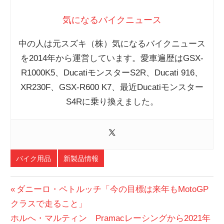
気になるバイクニュース
中の人は元スズキ（株）気になるバイクニュース
を2014年から運営しています。愛車遍歴はGSX-
R1000K5、DucatiモンスターS2R、Ducati 916、
XR230F、GSX-R600 K7、最近Ducatiモンスター
S4Rに乗り換えました。
バイク用品
新製品情報
投
前
ダニーロ・ペトルッチ「今の目標は来年もMotoGP
の
クラスで走ること」
稿
次
投
ホルへ・マルティン Pramacレーシングから2021年