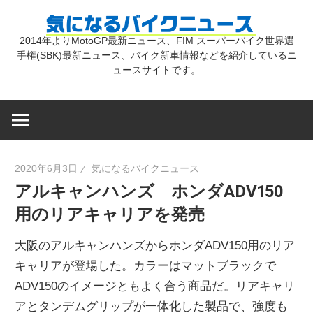
コ
気
ン
2014年よりMotoGP最新ニュース、FIM スーパーバイク世界選
テ
手権(SBK)最新ニュース、バイク新車情報などを紹介しているニ
に
ン
ュースサイトです。
ツ
な
へ
ス
キ
る
2020年6月3日
気になるバイクニュース
ッ
アルキャンハンズ ホンダADV150
プ
バ
用のリアキャリアを発売
イ
大阪のアルキャンハンズからホンダADV150用のリア
キャリアが登場した。カラーはマットブラックで
ク
ADV150のイメージともよく合う商品だ。リアキャリ
アとタンデムグリップが一体化した製品で、強度も