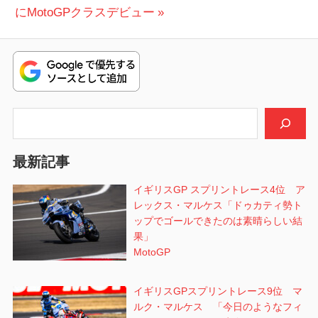
ナ
の
稿:
にMotoGPクラスデビュー
ビ
投
稿:
ゲ
ー
シ
検索
ョ
最新記事
ン
イギリスGP スプリントレース4位 ア
レックス・マルケス「ドゥカティ勢ト
ップでゴールできたのは素晴らしい結
果」
MotoGP
イギリスGPスプリントレース9位 マ
ルク・マルケス 「今日のようなフィ