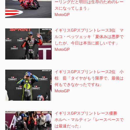
ーリングだと明日は生存のためのレー
スになってしまう」
MotoGP
イギリスGPスプリントレース3位 マ
ルコ・ベッツェッキ「夏休みは悪夢で
したが、今日は本当に嬉しいです」
MotoGP
イギリスGPスプリントレース2位 小
椋 藍「タイヤがもう限界で、最後は
何もできなかったですね」
MotoGP
イギリスGPスプリントレース優勝
ホルヘ・マルティン「レースペースで
は最速だった」