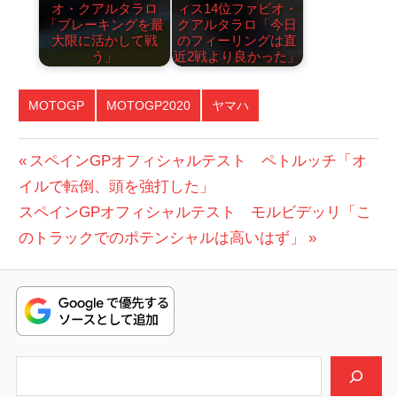
オ・クアルタラロ
ィス14位ファビオ・
「ブレーキングを最
クアルタラロ「今日
大限に活かして戦
のフィーリングは直
う」
近2戦より良かった」
MOTOGP
MOTOGP2020
ヤマハ
投
前
スペインGPオフィシャルテスト ペトルッチ「オ
の
イルで転倒、頭を強打した」
稿
次
投
スペインGPオフィシャルテスト モルビデッリ「こ
ナ
の
稿:
のトラックでのポテンシャルは高いはず」
ビ
投
稿:
ゲ
ー
シ
検索