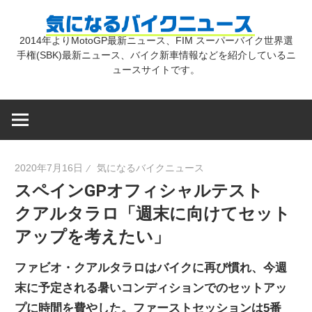
コ
気
ン
2014年よりMotoGP最新ニュース、FIM スーパーバイク世界選
テ
手権(SBK)最新ニュース、バイク新車情報などを紹介しているニ
に
ン
ュースサイトです。
ツ
な
へ
ス
キ
る
2020年7月16日
気になるバイクニュース
ッ
スペインGPオフィシャルテスト
プ
バ
クアルタラロ「週末に向けてセット
アップを考えたい」
イ
ファビオ・クアルタラロはバイクに再び慣れ、今週
ク
末に予定される暑いコンディションでのセットアッ
プに時間を費やした。ファーストセッションは5番