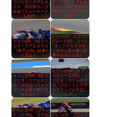
ファビオ・クアルタ
ファビオ・クアルタ
ラロ 2027年ホンダ
ラロ 2027年から
移籍でクルーチーフ
HRCワークス入りを
も交代へ
発表
ドイツGP スプリン
ドイツGP 7位ファ
トレース9位 ファビ
ビオ・クアルタラロ
オ・クアルタラロ
「7番手は良い結果だ
「今日は最大限の結
と言える」
果を出せたと思う」
オランダGP スプリ
オランダGP 8位フ
ントレース10位 フ
ァビオ・クアルタラ
ァビオ・クアルタラ
ロ「今日はパフォー
ロ「フロントとリア
マンスを最大限に引
のグリップが不足し
き出せた」
ていた」
オランダGP プラク
ティス15位 ファビ
チェコGP プラクテ