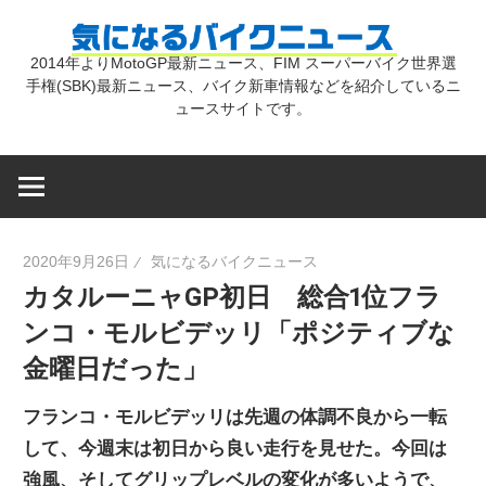
コ
気
ン
2014年よりMotoGP最新ニュース、FIM スーパーバイク世界選
テ
手権(SBK)最新ニュース、バイク新車情報などを紹介しているニ
に
ン
ュースサイトです。
ツ
な
へ
ス
キ
る
2020年9月26日
気になるバイクニュース
ッ
カタルーニャGP初日 総合1位フラ
プ
バ
ンコ・モルビデッリ「ポジティブな
金曜日だった」
イ
フランコ・モルビデッリは先週の体調不良から一転
ク
して、今週末は初日から良い走行を見せた。今回は
強風、そしてグリップレベルの変化が多いようで、