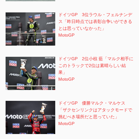
ドイツGP 3位ラウル・フェルナンデ
ス「昨日時点では表彰台争いができる
とは思っていなかった」
MotoGP
ドイツGP 2位小椋 藍「マルク相手に
このトラックで2位は素晴らしい結
果」
MotoGP
ドイツGP 優勝マルク・マルケス
「ザクセンリンクはアタックモードで
挑むべき場所だと思っていた」
MotoGP