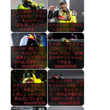
オランダGP プラク
ティス11位 フラン
コ・モルビデッリ
「Q2を逃したことだ
スペインGP スプリ
けが残念」
ントレース3位…
タイGP プラクティ
タイGP 8位フラン
ス13位 フランコ・
コ・モルビデッリ
モルビデッリ「Q2進
「全体として浮き沈
出のポテンシャルは
みのある週末だっ
十分ある」
た」MotoGP2026
MotoGP2026
バレンシアGP スプ
フランコ・モルビデ
リントレース6位 フ
ッリ「今年はチーム
ランコ・モルビデッ
と共にしっかりと結
リ「明日は序盤の立
果を出していきた
ち回りに注意した
い」 MotoGP2026
い」MotoGP2025