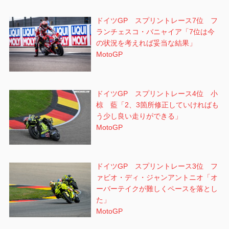
ドイツGP スプリントレース7位 フ
ランチェスコ・バニャイア「7位は今
の状況を考えれば妥当な結果」
MotoGP
ドイツGP スプリントレース4位 小
椋 藍「2、3箇所修正していければも
う少し良い走りができる」
MotoGP
ドイツGP スプリントレース3位 フ
ァビオ・ディ・ジャンアントニオ「オ
ーバーテイクが難しくペースを落とし
た」
MotoGP