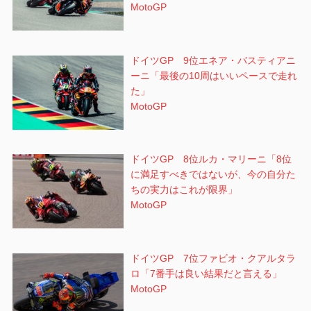
MotoGP
ドイツGP 9位エネア・バスティアニ
ーニ「最後の10周はいいペースで走れ
た」
MotoGP
ドイツGP 8位ルカ・マリーニ「8位
に満足すべきではないが、今の自分た
ちの実力はこれが限界」
MotoGP
ドイツGP 7位ファビオ・クアルタラ
ロ「7番手は良い結果だと言える」
MotoGP