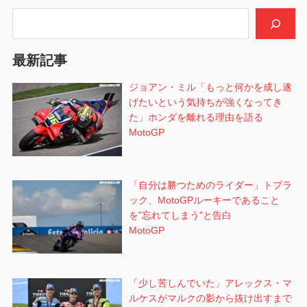
シ
検索
ョ
最新記事
ン
ジョアン・ミル「もっと何かを成し遂
げたいという気持ちが強くなってき
た」ホンダを離れる理由を語る
MotoGP
「自分は勝つためのライダー」トプラ
ック、MotoGPルーキーであること
を”忘れてしまう”と告白
MotoGP
「少し苦しんでいた」アレックス・マ
ルケスがマルクの影から抜け出すまで