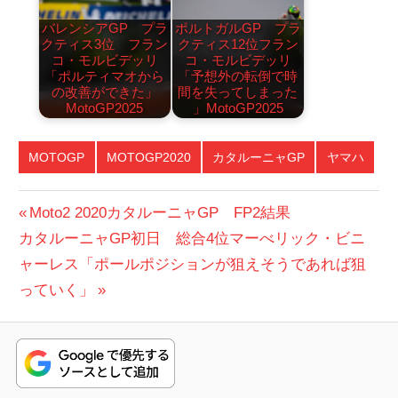
バレンシアGP プラ
ポルトガルGP プラ
クティス3位 フラン
クティス12位フラン
コ・モルビデッリ
コ・モルビデッリ
「ポルティマオから
「予想外の転倒で時
の改善ができた」
間を失ってしまった
MotoGP2025
」MotoGP2025
MOTOGP
MOTOGP2020
カタルーニャGP
ヤマハ
投
前
Moto2 2020カタルーニャGP FP2結果
次
の
カタルーニャGP初日 総合4位マーべリック・ビニ
稿
の
投
ャーレス「ポールポジションが狙えそうであれば狙
ナ
投
稿:
っていく」
ビ
稿:
ゲ
ー