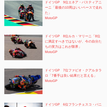
ドイツGP 9位エネア・バスティアニ
ーニ「最後の10周はいいペースで走れ
た」
MotoGP
ドイツGP 8位ルカ・マリーニ「8位
に満足すべきではないが、今の自分た
ちの実力はこれが限界」
MotoGP
ドイツGP 7位ファビオ・クアルタラ
ロ「7番手は良い結果だと言える」
MotoGP
ドイツGP 6位フランチェスコ・バニ