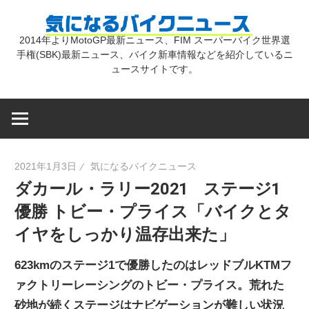
コ
気
ン
2014年よりMotoGP最新ニュース、FIM スーパーバイク世界選
テ
手権(SBK)最新ニュース、バイク新車情報などを紹介しているニ
に
ン
ュースサイトです。
ツ
な
へ
ス
キ
る
2021年1月3日
気になるバイクニュース
ッ
ダカール・ラリー2021 ステージ1
プ
バ
優勝 トビー・プライス「バイクとタ
イヤをしっかり温存出来た」
イ
623kmのステージ1で優勝したのはレッドブルKTMフ
ク
ァクトリーレーシングのトビー・プライス。荒れた
砂地が続くステージはナビゲーションが難しい状況