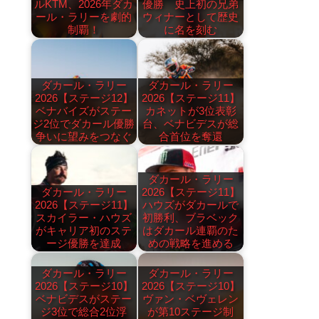
ルKTM、2026年ダカ
優勝 史上初の兄弟
ール・ラリーを劇的
ウィナーとして歴史
制覇！
に名を刻む
ダカール・ラリー
ダカール・ラリー
2026【ステージ12】
2026【ステージ11】
ベナバイズがステー
カネットが3位表彰
ジ2位でダカール優勝
台、ベナビデスが総
争いに望みをつなぐ
合首位を奪還
ダカール・ラリー
ダカール・ラリー
2026【ステージ11】
2026【ステージ11】
ハウズがダカールで
スカイラー・ハウズ
初勝利、ブラベック
がキャリア初のステ
はダカール連覇のた
ージ優勝を達成
めの戦略を進める
ダカール・ラリー
ダカール・ラリー
2026【ステージ10】
2026【ステージ10】
ベナビデスがステー
ヴァン・ベヴェレン
ジ3位で総合2位浮
が第10ステージ制