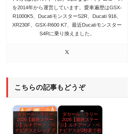
を2014年から運営しています。愛車遍歴はGSX-
R1000K5、DucatiモンスターS2R、Ducati 916、
XR230F、GSX-R600 K7、最近Ducatiモンスター
S4Rに乗り換えました。
こちらの記事もどうぞ
ダカール・ラリー
ダカール・ラリー
2026【最終ステー
2026【最終ステー
ジ】ルチアーノ・ベ
ジ】ルチアーノ・ベ
ナビデスとレッドブ
ナビデスが2秒差で初