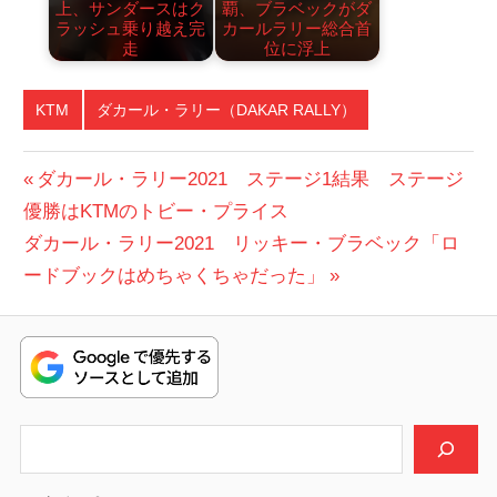
上、サンダースはク
覇、ブラベックがダ
ラッシュ乗り越え完
カールラリー総合首
走
位に浮上
KTM
ダカール・ラリー（DAKAR RALLY）
投
前
ダカール・ラリー2021 ステージ1結果 ステージ
の
優勝はKTMのトビー・プライス
稿
次
投
ダカール・ラリー2021 リッキー・ブラベック「ロ
ナ
の
稿:
ードブックはめちゃくちゃだった」
ビ
投
稿:
ゲ
ー
シ
検索
ョ