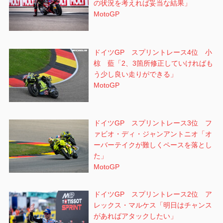
の状況を考えれば妥当な結果」
MotoGP
ドイツGP スプリントレース4位 小
椋 藍「2、3箇所修正していければも
う少し良い走りができる」
MotoGP
ドイツGP スプリントレース3位 フ
ァビオ・ディ・ジャンアントニオ「オ
ーバーテイクが難しくペースを落とし
た」
MotoGP
ドイツGP スプリントレース2位 ア
レックス・マルケス「明日はチャンス
があればアタックしたい」