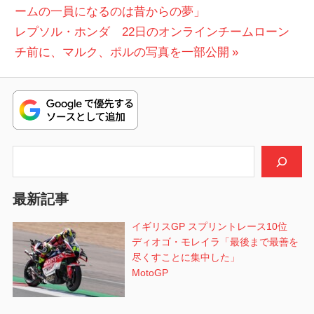
DUCATI
の
ームの一員になるのは昔からの夢」
稿
LENOVO
次
投
レプソル・ホンダ 22日のオンラインチームローン
チーム
ナ
の
稿:
チ前に、マルク、ポルの写真を一部公開
GP21
ビ
投
デ
稿:
ゲ
ス
モ
ー
セ
デ
シ
検索
ィ
ョ
チ
最新記事
ン
イギリスGP スプリントレース10位
ディオゴ・モレイラ「最後まで最善を
尽くすことに集中した」
MotoGP