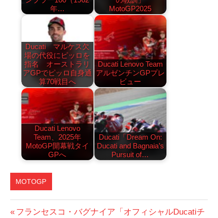
年…
MotoGP2025
Ducati マルケス欠
場の代役にピッロを
指名 オーストラリ
Ducati Lenovo Team
アGPでピッロ自身通
アルゼンチンGPプレ
算70戦目へ
ビュー
Ducati Lenovo
Team、2025年
Ducati「Dream On:
MotoGP開幕戦タイ
Ducati and Bagnaia’s
GPへ
Pursuit of…
MOTOGP
DUCATI
投
前
フランセスコ・バグナイア「オフィシャルDucatiチ