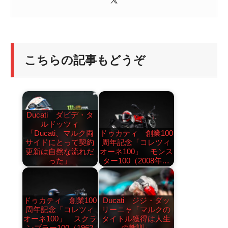
こちらの記事もどうぞ
Ducati ダビデ・タ
ルドッツィ
「Ducati、マルク両
ドゥカティ 創業100
サイドにとって契約
周年記念「コレツィ
更新は自然な流れだ
オーネ100」 モンス
った」
ター100（2008年…
ドゥカティ 創業100
Ducati ジジ・ダッ
周年記念「コレツィ
リーニャ「マルクの
オーネ100」 スクラ
タイトル獲得は人生
ンブラー100（1962
の教訓」