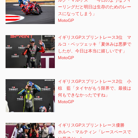
ルク・マルケス 「今日のようなフィ
ーリングだと明日は生存のためのレー
スになってしまう」
MotoGP
イギリスGPスプリントレース3位 マ
ルコ・ベッツェッキ「夏休みは悪夢で
したが、今日は本当に嬉しいです」
MotoGP
イギリスGPスプリントレース2位 小
椋 藍「タイヤがもう限界で、最後は
何もできなかったですね」
MotoGP
イギリスGPスプリントレース優勝
ホルヘ・マルティン「レースペースで