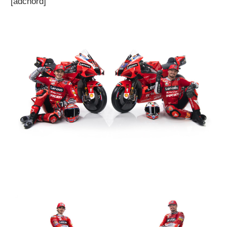
[adchord]