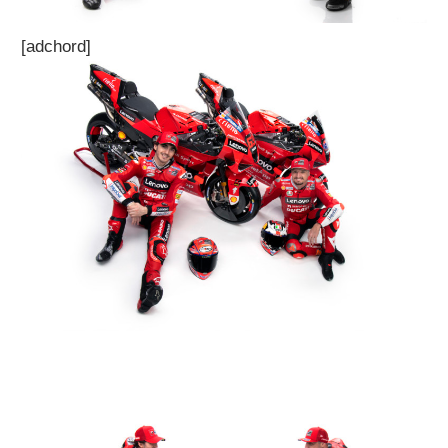
[adchord]