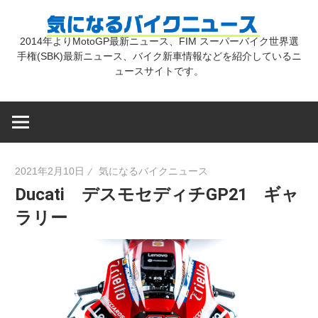
コ
気
ン
2014年よりMotoGP最新ニュース、FIM スーパーバイク世界選
テ
手権(SBK)最新ニュース、バイク新車情報などを紹介しているニ
に
ン
ュースサイトです。
ツ
な
へ
ス
キ
る
2021年2月10日
気になるバイクニュース
ッ
Ducati デスモセディチGP21 ギャ
プ
バ
ラリー
イ
ク