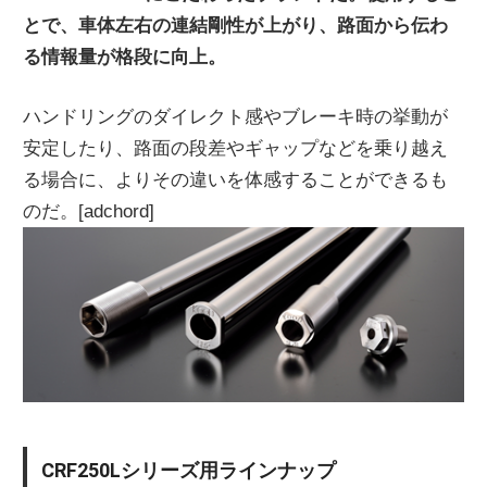
とで、車体左右の連結剛性が上がり、路面から伝わ
ニ
る情報量が格段に向上。
ュ
ハンドリングのダイレクト感やブレーキ時の挙動が
安定したり、路面の段差やギャップなどを乗り越え
ー
る場合に、よりその違いを体感することができるも
のだ。[adchord]
ス
CRF250Lシリーズ用ラインナップ