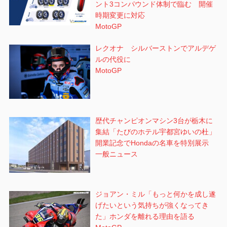
ント3コンパウンド体制で臨む 開催
時期変更に対応
MotoGP
レクオナ シルバーストンでアルデゲ
ルの代役に
MotoGP
歴代チャンピオンマシン3台が栃木に
集結「たびのホテル宇都宮ゆいの杜」
開業記念でHondaの名車を特別展示
一般ニュース
ジョアン・ミル「もっと何かを成し遂
げたいという気持ちが強くなってき
た」ホンダを離れる理由を語る