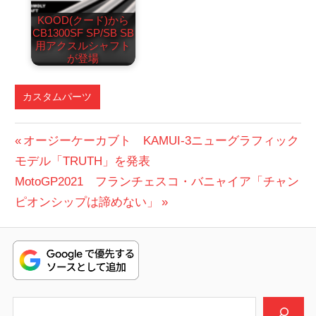
KOOD(クード)から
CB1300SF SP/SB SB
用アクスルシャフト
が登場
カスタムパーツ
投
前
オージーケーカブト KAMUI-3ニューグラフィック
の
モデル「TRUTH」を発表
稿
次
投
MotoGP2021 フランチェスコ・バニャイア「チャン
ナ
の
稿:
ピオンシップは諦めない」
ビ
投
稿:
ゲ
ー
シ
検索