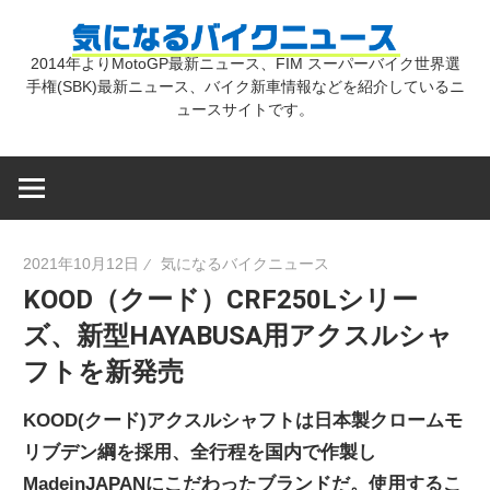
コ
気
ン
2014年よりMotoGP最新ニュース、FIM スーパーバイク世界選
テ
手権(SBK)最新ニュース、バイク新車情報などを紹介しているニ
に
ン
ュースサイトです。
ツ
な
へ
ス
キ
る
2021年10月12日
気になるバイクニュース
ッ
KOOD（クード）CRF250Lシリー
プ
バ
ズ、新型HAYABUSA用アクスルシャ
フトを新発売
イ
KOOD(クード)アクスルシャフトは日本製クロームモ
ク
リブデン綱を採用、全行程を国内で作製し
MadeinJAPANにこだわったブランドだ。使用するこ