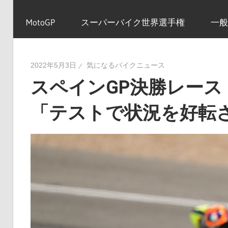
イ
MotoGP
スーパーバイク世界選手権
一般
ク
2022年5月3日
気になるバイクニュース
スペインGP決勝レース
ニ
「テストで状況を好転
ュ
ー
ス