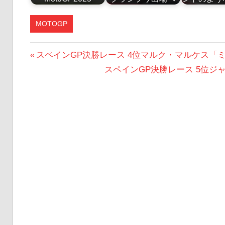
MOTOGP
投
前
スペインGP決勝レース 4位マルク・マルケス「
の
次
スペインGP決勝レース 5位
稿
投
の
ナ
稿:
投
ビ
稿:
ゲ
ー
シ
ョ
ン