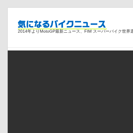
コ
ン
気
テ
2014年よりMotoGP最新ニュース、FIM スーパーバイク
ン
ツ
に
へ
ス
な
キ
ッ
プ
る
バ