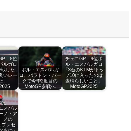
GP 8位
チェコGP 9位ポ
パルガロ
ル・エスパルガロ
苦戦した
ポル・エスパルガ
「3台のKTMがトッ
良いレー
ロ、バラトン・パー
プ10に入ったのは
た」
クで今季2度目の
素晴らしいこと」
2025
MotoGP参戦へ
MotoGP2025
エスパル
ーノ・ア
ーノの
はプレゼ
なもの」