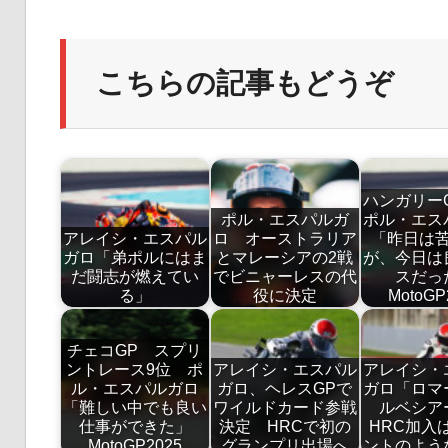
こちらの記事もどうぞ
ハンガリー
ポル・エスパルガ
ポル・エス
アレイシ・エスパル
ロ オーストラリア
「昨日は
ガロ「弟ポルにはま
とマレーシアの2戦
が、今日は
だ闘志が燃えてい
でビニャーレスの代
スだっ
る」
役に決定
MotoGP
チェコGP スプリ
ントレース9位 ポ
アレイシ・エスパル
アレイシ・
ル・エスパルガロ
ガロ、ヘレスGPで
ガロ「ロマ
「難しい中でも良い
ワイルドカード参戦
ルベシア
仕事ができた」
決定 HRCで初の
HRC加入
MotoGP2025
グランプリ出場へ
ントのよう