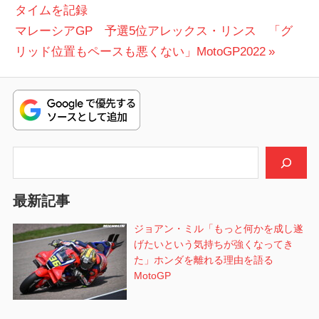
の
タイムを記録
稿
次
投
マレーシアGP 予選5位アレックス・リンス 「グ
ナ
の
稿:
リッド位置もペースも悪くない」MotoGP2022
ビ
投
稿:
ゲ
ー
シ
検索
ョ
最新記事
ン
ジョアン・ミル「もっと何かを成し遂
げたいという気持ちが強くなってき
た」ホンダを離れる理由を語る
MotoGP