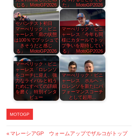
じる」MotoGP2026
た」 MotoGP2026
セパンテスト初日
マーべリック・ビニ
マーべリック・ビニ
ャーレス「肩の状態
ャーレス「今年も同
は100％でプッシュで
様にカタールでトッ
きそうだと感じ
プ争いを期待してい
る」 MotoGP2026
る」 MotoGP2026
マーベリック・ビニ
ャーレス「ロレンソ
をコーチに迎え、強
マーべリック・ビニ
力なライバルと戦う
ャーレス ホルヘ・
ためにすべての詳細
ロレンソを新たにパ
を磨く」特別インタ
フォーマンスコーチ
ビュー
として起用…
MOTOGP
投
前
マレーシアGP ウォームアップでザルコがトップ