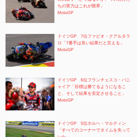
ちの実力はこれが限界」
MotoGP
ドイツGP 7位ファビオ・クアルタラ
ロ「7番手は良い結果だと言える」
MotoGP
ドイツGP 6位フランチェスコ・バニ
ャイア「目標は勝てるようになるこ
と、そして結果を安定させること」
MotoGP
ドイツGP 5位ホルヘ・マルティン
「すべてのコーナーでタイムを失って
いた」