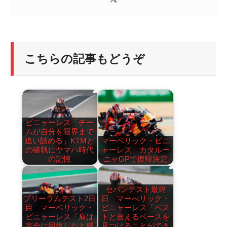
こちらの記事もどうぞ
ビニャーレス「チー
ムが自分を限界まで
追い詰める」KTMと
マーベリック・ビニ
の確執にヤマハ時代
ャーレス カタルー
の記憶
ニャGPで復帰決定
セパンテスト最終
ブリーラムテスト2日
日 マーべリック・
目 マーベリック・
ビニャーレス「ベス
ビニャーレス「肩は
トと言えるベースを
完全に回復したと感
見つけることができ