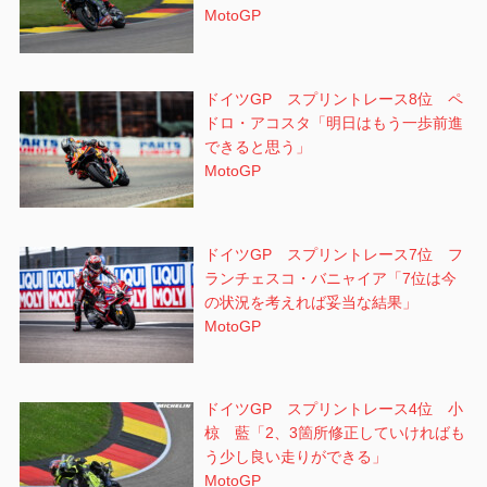
MotoGP
ドイツGP スプリントレース8位 ペ
ドロ・アコスタ「明日はもう一歩前進
できると思う」
MotoGP
ドイツGP スプリントレース7位 フ
ランチェスコ・バニャイア「7位は今
の状況を考えれば妥当な結果」
MotoGP
ドイツGP スプリントレース4位 小
椋 藍「2、3箇所修正していければも
う少し良い走りができる」
MotoGP