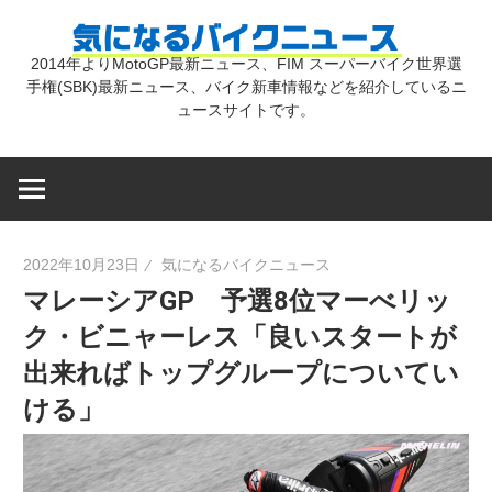
コ
気
ン
2014年よりMotoGP最新ニュース、FIM スーパーバイク世界選
テ
手権(SBK)最新ニュース、バイク新車情報などを紹介しているニ
に
ン
ュースサイトです。
ツ
な
へ
ス
キ
る
2022年10月23日
気になるバイクニュース
ッ
マレーシアGP 予選8位マーべリッ
プ
バ
ク・ビニャーレス「良いスタートが
出来ればトップグループについてい
イ
ける」
ク