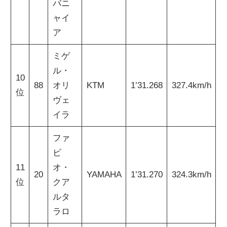
バニ
ャイ
ア
ミゲ
ル・
10
88
オリ
KTM
1’31.268
327.4km/h
位
ヴェ
イラ
ファ
ビ
11
オ・
20
YAMAHA
1’31.270
324.3km/h
位
クア
ルタ
ラロ