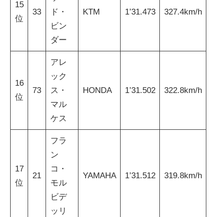
15
33
ド・
KTM
1’31.473
327.4km/h
位
ビン
ダー
アレ
ック
16
73
ス・
HONDA
1’31.502
322.8km/h
位
マル
ケス
フラ
ン
17
コ・
21
YAMAHA
1’31.512
319.8km/h
位
モル
ビデ
ッリ