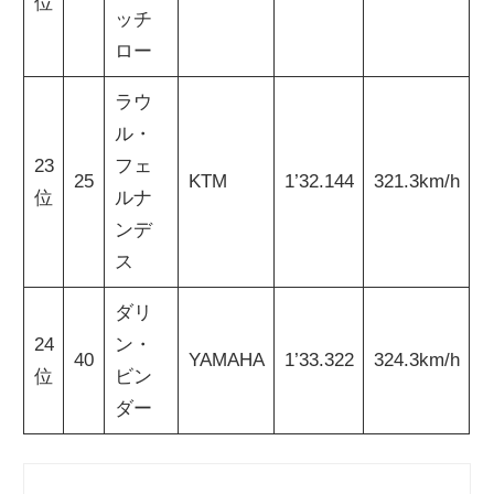
位
ッチ
ロー
ラウ
ル・
23
フェ
25
KTM
1’32.144
321.3km/h
位
ルナ
ンデ
ス
ダリ
24
ン・
40
YAMAHA
1’33.322
324.3km/h
位
ビン
ダー