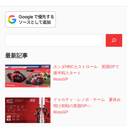
ビ
投
稿:
ゲ
ー
シ
検索
ョ
最新記事
ン
ホンダHRCカストロール 英国GPで
後半戦スタート
MotoGP
ドゥカティ・レノボ・チーム 夏休み
明け初戦の英国GPへ
MotoGP