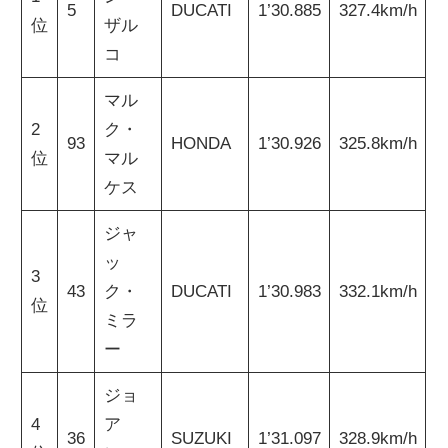
5
DUCATI
1’30.885
327.4km/h
位
ザル
コ
マル
2
ク・
93
HONDA
1’30.926
325.8km/h
位
マル
ケス
ジャ
ッ
3
43
ク・
DUCATI
1’30.983
332.1km/h
位
ミラ
ー
ジョ
4
ア
36
SUZUKI
1’31.097
328.9km/h