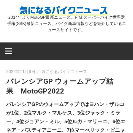
コ
気
ン
2014年よりMotoGP最新ニュース、FIM スーパーバイク世界選
テ
手権(SBK)最新ニュース、バイク新車情報などを紹介しているニ
に
ン
ュースサイトです。
ツ
な
へ
ス
キ
る
2022年11月6日
気になるバイクニュース
ッ
バレンシアGP ウォームアップ結
プ
バ
果 MotoGP2022
イ
バレンシアGPのウォームアップではヨハン・ザルコ
が1位、2位マルク・マルケス、3位ジャック・ミラ
ク
ー、4位ジョアン・ミル、5位ルカ・マリーニ、6位エ
ネア・バスティアニーニ、7位マーべリック・ビニャ