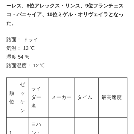
ーレス、8位アレックス・リンス、9位フランチェス
ニ
コ・バニャイア、10位ミゲル・オリヴェイラとなっ
た。
ュ
路面： ドライ
ー
気温： 13 ℃
湿度 54 %
ス
路面温度： 12 ℃
ゼ
ライ
順
ッ
ダー
メーカー
タイム
最高速度
位
ケ
名
ン
ヨハ
1
ン・