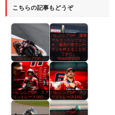
こちらの記事もどうぞ
バレンシアGP 優勝
マルコ・ベッツェッ
キ「最高の形でシー
ズンを終えることが
できた」
バレンシアGP…
MotoGP2025
バレンシアGP スプ
バレンシアGP スプ
リントレース16位…
リントレース14位…
バレンシアGP スプ