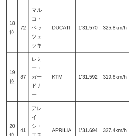
マル
コ・
18
72
ベッ
DUCATI
1’31.570
325.8km/h
位
ツェ
ッキ
レミ
ー・
19
87
ガー
KTM
1’31.592
319.8km/h
位
ドナ
ー
アレ
イ
20
シ・
41
APRILIA
1’31.694
327.4km/h
位
エス