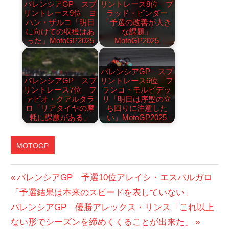
バレンシアGP スプ
リントレース8位 ブ
リントレース9位 ヨ
ラッド・ビンダー
ハン・ザルコ「明日
「予選の改善が大き
に向けての収穫はあ
な課題」
った」MotoGP2025
MotoGP2025
バレンシアGP スプ
バレンシアGP スプ
リントレース6位 フ
リントレース7位 フ
ランコ・モルビデッ
ァビオ・クアルタラ
リ「明日は序盤の立
ロ「リアタイヤの摩
ち回りに注意した
耗に課題がある」
い」MotoGP2025
MOTOGP
投
前
バレンシアGP 予選10位アレイシ・エスパルガロ
の
「予選結果は本来のスピードを表していない」
稿
次
投
バレンシアGP 優勝アレックス・リンス「これ以上
ナ
の
稿:
ない形でシーズンを締めくくることが出来た」