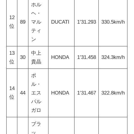
ホル
ヘ・
12
89
マル
DUCATI
1’31.293
330.5km/h
位
ティ
ン
13
中上
30
HONDA
1’31.458
324.3km/h
位
貴晶
ポ
ル・
14
44
エス
HONDA
1’31.467
322.8km/h
位
パル
ガロ
ブラ
ッ