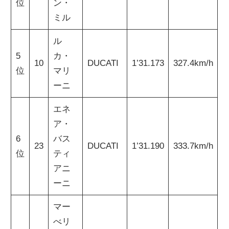
位
ン・
ミル
ル
5
カ・
10
DUCATI
1’31.173
327.4km/h
位
マリ
ーニ
エネ
ア・
6
バス
23
DUCATI
1’31.190
333.7km/h
位
ティ
アニ
ーニ
マー
べリ