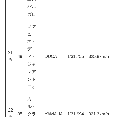
パル
ガロ
ファ
ビ
オ・
デ
21
49
ィ・
DUCATI
1’31.755
325.8km/h
位
ジャ
ンア
ント
ニオ
カ
ル・
22
35
クラ
YAMAHA
1’31.994
321.3km/h