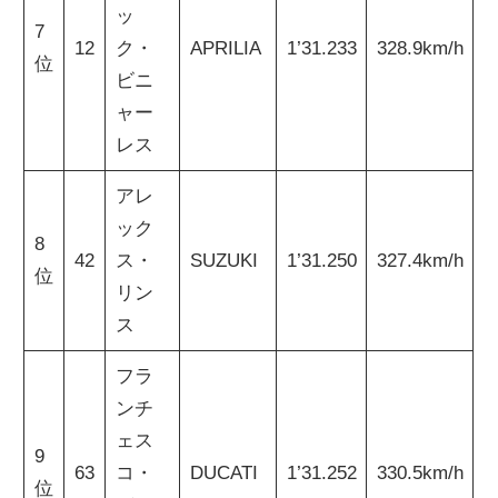
ッ
7
12
ク・
APRILIA
1’31.233
328.9km/h
位
ビニ
ャー
レス
アレ
ック
8
42
ス・
SUZUKI
1’31.250
327.4km/h
位
リン
ス
フラ
ンチ
ェス
9
63
コ・
DUCATI
1’31.252
330.5km/h
位