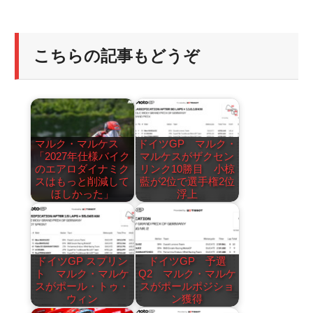
こちらの記事もどうぞ
マルク・マルケス
ドイツGP マルク・
「2027年仕様バイク
マルケスがザクセン
のエアロダイナミク
リンク10勝目 小椋
スはもっと削減して
藍が2位で選手権2位
ほしかった」
浮上
ドイツGP スプリン
ドイツGP 予選
ト マルク・マルケ
Q2 マルク・マルケ
スがポール・トゥ・
スがポールポジショ
ウィン
ン獲得