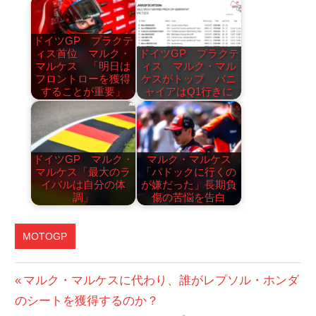
ドイツGP プラクテ
ィス首位 マルク・
ドイツGP プラクテ
マルケス 「明日は
ィス マルク・マル
フロントローを獲得
ケスがトップ バニ
することが重要」
ャイアはQ1行きに
ドイツGP マルク・
マルク・マルケス
マルケス「最大のラ
「パドックに行くの
イバルは自分の体
が嫌だった」長期負
調」
傷の苦悩を告白
MOTOGP
投
前
マルク・マルケスに代わり、誰がレプソル・ホンダ
の
のシートを獲得するのか？
稿