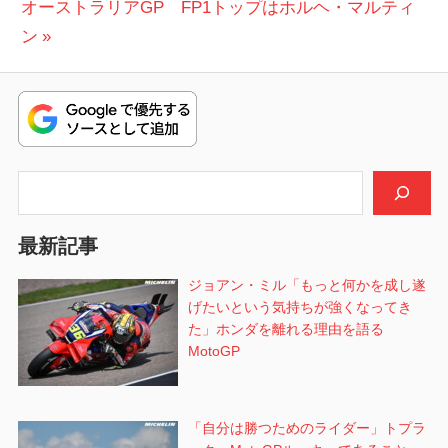
次
投
オーストラリアGP FP1トップはホルヘ・マルティ
ナ
の
稿:
ン
ビ
投
稿:
ゲ
ー
シ
検索
ョ
最新記事
ン
ジョアン・ミル「もっと何かを成し遂
げたいという気持ちが強くなってき
た」ホンダを離れる理由を語る
MotoGP
「自分は勝つためのライダー」トプラ