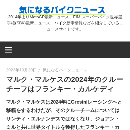
コ
気
ン
2014年よりMotoGP最新ニュース、FIM スーパーバイク世界選
テ
手権(SBK)最新ニュース、バイク新車情報などを紹介しているニ
に
ン
ュースサイトです。
ツ
な
へ
ス
キ
る
2023年10月20日
気になるバイクニュース
ッ
マルク・マルケスの2024年のクルー
プ
バ
チーフはフランキー・カルケディ
イ
マルク・マルケスは2024年にGresiniレーシングへと
移籍をするわけだが、そのクルーチームについては
ク
サンティ・エルナンデスではなくなり、ジョアン・
ミルと共に世界タイトルを獲得したフランキー・カ