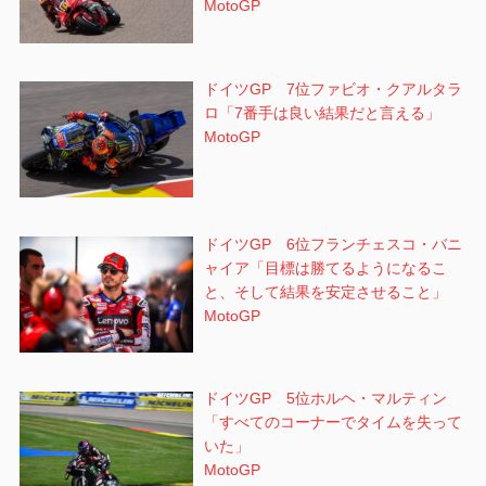
MotoGP
ドイツGP 7位ファビオ・クアルタラ
ロ「7番手は良い結果だと言える」
MotoGP
ドイツGP 6位フランチェスコ・バニ
ャイア「目標は勝てるようになるこ
と、そして結果を安定させること」
MotoGP
ドイツGP 5位ホルヘ・マルティン
「すべてのコーナーでタイムを失って
いた」
MotoGP