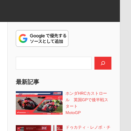
検索
最新記事
ホンダHRCカストロー
ル 英国GPで後半戦ス
タート
MotoGP
ドゥカティ・レノボ・チ