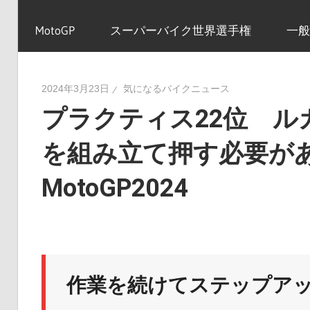
イ
MotoGP
スーパーバイク世界選手権
一般
ク
2024年3月23日
気になるバイクニュース
プラクティス22位 ル
ニ
を組み立て押す必要が
ュ
MotoGP2024
ー
ス
作業を続けてステップア