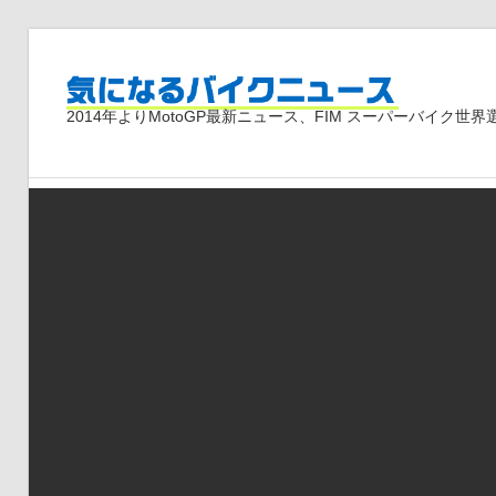
コ
ン
気
テ
2014年よりMotoGP最新ニュース、FIM スーパーバイク
ン
ツ
に
へ
ス
な
キ
ッ
プ
る
バ