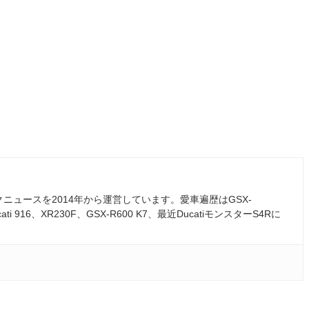
ュースを2014年から運営しています。愛車遍歴はGSX-
ati 916、XR230F、GSX-R600 K7、最近DucatiモンスターS4Rに