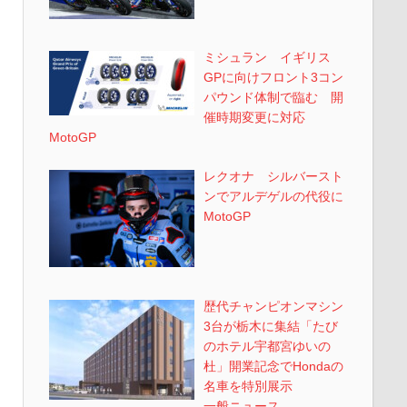
ミシュラン イギリス
GPに向けフロント3コン
パウンド体制で臨む 開
催時期変更に対応
MotoGP
レクオナ シルバースト
ンでアルデゲルの代役に
MotoGP
歴代チャンピオンマシン
3台が栃木に集結「たび
のホテル宇都宮ゆいの
杜」開業記念でHondaの
名車を特別展示
一般ニュース