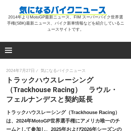
コ
気
ン
2014年よりMotoGP最新ニュース、FIM スーパーバイク世界選
テ
手権(SBK)最新ニュース、バイク新車情報などを紹介しているニ
に
ン
ュースサイトです。
ツ
な
へ
ス
キ
る
2024年7月27日
気になるバイクニュース
ッ
トラックハウスレーシング
プ
バ
（Trackhouse Racing） ラウル・
フェルナンデスと契約延長
イ
トラックハウスレーシング（Trackhouse Racing）
ク
は、2024年MotoGP世界選手権にアメリカ唯一のチ
ームとして参加し、2025年および2026年シーズンの