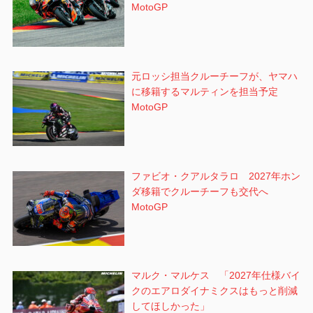
MotoGP
元ロッシ担当クルーチーフが、ヤマハ
に移籍するマルティンを担当予定
MotoGP
ファビオ・クアルタラロ 2027年ホン
ダ移籍でクルーチーフも交代へ
MotoGP
マルク・マルケス 「2027年仕様バイ
クのエアロダイナミクスはもっと削減
してほしかった」