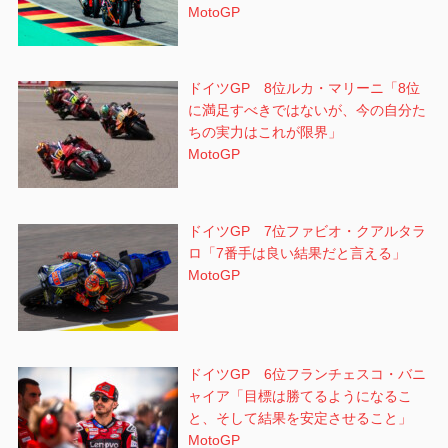
MotoGP
ドイツGP 8位ルカ・マリーニ「8位
に満足すべきではないが、今の自分た
ちの実力はこれが限界」
MotoGP
ドイツGP 7位ファビオ・クアルタラ
ロ「7番手は良い結果だと言える」
MotoGP
ドイツGP 6位フランチェスコ・バニ
ャイア「目標は勝てるようになるこ
と、そして結果を安定させること」
MotoGP