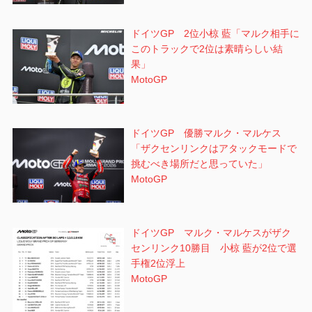
ドイツGP 2位小椋 藍「マルク相手に
このトラックで2位は素晴らしい結
果」
MotoGP
ドイツGP 優勝マルク・マルケス
「ザクセンリンクはアタックモードで
挑むべき場所だと思っていた」
MotoGP
ドイツGP マルク・マルケスがザク
センリンク10勝目 小椋 藍が2位で選
手権2位浮上
MotoGP