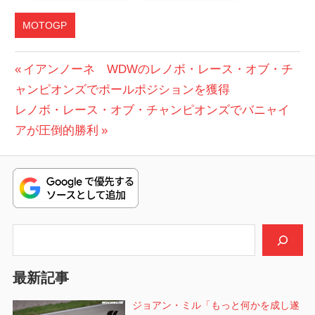
MOTOGP
投
前
イアンノーネ WDWのレノボ・レース・オブ・チ
の
ャンピオンズでポールポジションを獲得
稿
次
投
レノボ・レース・オブ・チャンピオンズでバニャイ
ナ
の
稿:
アが圧倒的勝利
ビ
投
稿:
ゲ
ー
シ
検索
ョ
最新記事
ン
ジョアン・ミル「もっと何かを成し遂