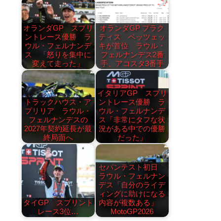
オランダGP スプリ
オランダGP プラク
ントレース優勝 ラ
ティス ベッツェッ
ウル・フェルナンデ
キが首位 ラウル・
ス 「怒りを集中に
フェルナンデス2番
変えて走った」
手、アコスタ3番手
イタリアGP スプリ
トラックハウス・ア
ントレース優勝 ラ
プリリア ラウル・
ウル・フェルナンデ
フェルナンデスの
ス「非常にタフな状
2027年契約延長が最
況がある中での優勝
終局面へ
だった」
セパンテスト初日
ラウル・フェルナン
デス「自分のライデ
ィングに助けになる
タイGP スプリント
内容が複数ある」
レース3位…
MotoGP2026