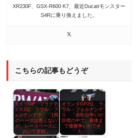
XR230F、GSX-R600 K7、最近Ducatiモンスター
S4Rに乗り換えました。
こちらの記事もどうぞ
ドイツGP プラクテ
オランダGP2位 ラ
ィス2位 ラウル・フ
ウル・フェルナンデ
ェルナンデス 「1周
ス 「表彰台争いが
のペースは悪くない
目標の中で、最後ま
が、レースペースに
で優勝争いができ
おいて苦戦」
た」