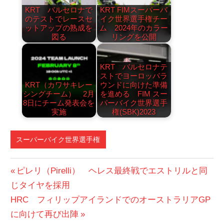
KRT バルセロナで
KRT FIMスーパーバ
のテストでレースセ
イク世界選手権チー
ットアップの熟成を
ム 2024年のカラー
図る
リングを公開
KRT バルセロナテ
ストでヨーロッパラ
KRT（カワサキレー
ウンドに向けた準備
シングチーム） 2月
を進める FIM スー
8日にチーム発表会を
パーバイク世界選手
実施
権(SBK)2023
スーパーバイク世界選手権
投
前
ピレリ（Pirelli） ヘレス最終戦でエストリルと同
の
じタイヤを採用
稿
次
投
HRC フィリップアイランドでのオーストラリアGP
ナ
の
稿:
に向けて再び出陣