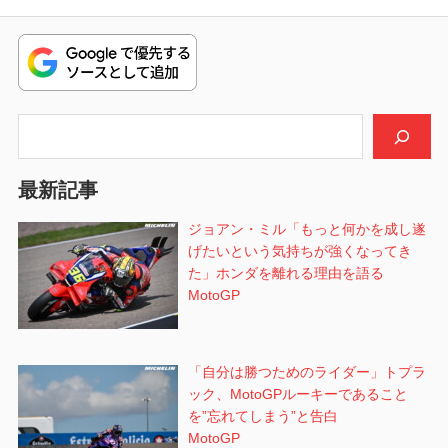
ビ
投
稿:
ゲ
ー
シ
検索
ョ
最新記事
ン
ジョアン・ミル「もっと何かを成し遂
げたいという気持ちが強くなってき
た」ホンダを離れる理由を語る
MotoGP
「自分は勝つためのライダー」トプラ
ック、MotoGPルーキーであること
を”忘れてしまう”と告白
MotoGP