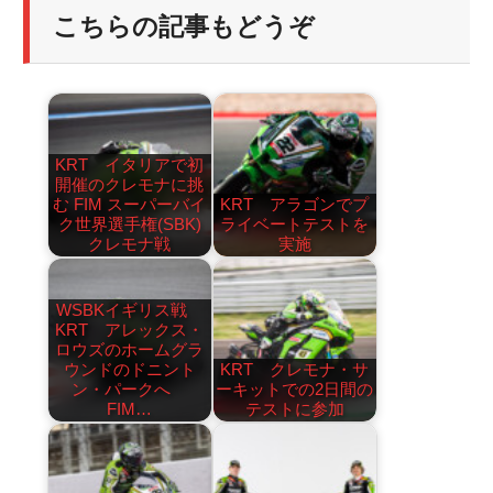
こちらの記事もどうぞ
KRT イタリアで初
開催のクレモナに挑
む FIM スーパーバイ
KRT アラゴンでプ
ク世界選手権(SBK)
ライベートテストを
クレモナ戦
実施
WSBKイギリス戦
KRT アレックス・
ロウズのホームグラ
ウンドのドニント
KRT クレモナ・サ
ン・パークへ
ーキットでの2日間の
FIM…
テストに参加