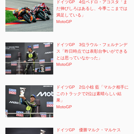
ドイツGP 4位ペドロ・アコスタ「ま
だ伸びしろはあるし、今季ここまでは
満足している」
MotoGP
ドイツGP 3位ラウル・フェルナンデ
ス「昨日時点では表彰台争いができる
とは思っていなかった」
MotoGP
ドイツGP 2位小椋 藍「マルク相手に
このトラックで2位は素晴らしい結
果」
MotoGP
ドイツGP 優勝マルク・マルケス