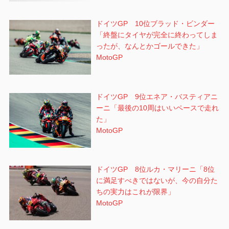
ドイツGP 10位ブラッド・ビンダー
「終盤にタイヤが完全に終わってしま
ったが、なんとかゴールできた」
MotoGP
ドイツGP 9位エネア・バスティアニ
ーニ「最後の10周はいいペースで走れ
た」
MotoGP
ドイツGP 8位ルカ・マリーニ「8位
に満足すべきではないが、今の自分た
ちの実力はこれが限界」
MotoGP