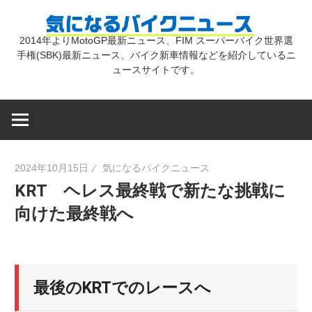
コ
気
ン
2014年よりMotoGP最新ニュース、FIM スーパーバイク世界選
テ
手権(SBK)最新ニュース、バイク新車情報などを紹介しているニ
に
ン
ュースサイトです。
ツ
な
へ
ス
キ
る
2024年10月15日
気になるバイクニュース
ッ
KRT ヘレス最終戦で新たな挑戦に
プ
バ
向けた最終戦へ
イ
最後のKRTでのレースへ
ク