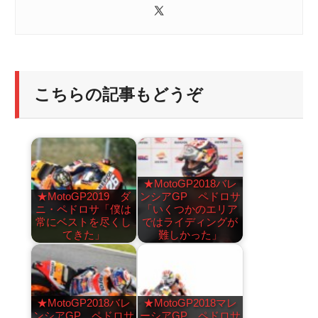
こちらの記事もどうぞ
★MotoGP2018バレ
★MotoGP2019 ダ
ンシアGP ペドロサ
ニ・ペドロサ「僕は
「いくつかのエリア
常にベストを尽くし
ではライディングが
てきた」
難しかった」
★MotoGP2018バレ
★MotoGP2018マレ
ンシアGP ペドロサ
ーシアGP ペドロサ