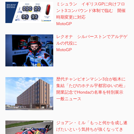
ミシュラン イギリスGPに向けフロ
ント3コンパウンド体制で臨む 開催
時期変更に対応
MotoGP
レクオナ シルバーストンでアルデゲ
ルの代役に
MotoGP
歴代チャンピオンマシン3台が栃木に
集結「たびのホテル宇都宮ゆいの杜」
開業記念でHondaの名車を特別展示
一般ニュース
ジョアン・ミル「もっと何かを成し遂
げたいという気持ちが強くなってき