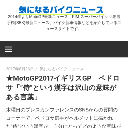
コ
気
ン
2014年よりMotoGP最新ニュース、FIM スーパーバイク世界選
テ
手権(SBK)最新ニュース、バイク新車情報などを紹介しているニ
に
ン
ュースサイトです。
ツ
な
へ
ス
キ
る
2017年8月26日
気になるバイクニュース
ッ
★MotoGP2017イギリスGP ペドロ
プ
バ
サ「”侍”という漢字は沢山の意味が
ある言葉」
イ
木曜日のプレスカンファレンスのSNSからの質問の
ク
コーナーで、ペドロサ選手がヘルメットに描かれ
た”侍”という漢字が、自分にとってどのような意味が