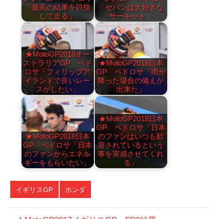
「最高の結果を目指
「セパンは大好きな
して走る」
サーキット」
★MotoGP2018オー
ストラリアGP ペド
★MotoGP2018日本
ロサ「フィリップア
GP ペドロサ「雨が
イランドで良いレー
降った場合の備えが
スがしたい」
出来た」
★MotoGP2018日本
GP ペドロサ「日本
★MotoGP2018日本
のファンはいつも歓
GP ペドロサ「日本
迎されているという
のファンからエネル
事を実感させてくれ
ギーをもらいたい」
る」
イギリスGP
ホンダ