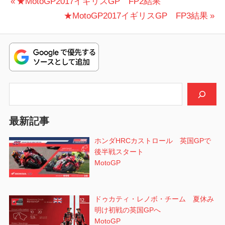
投
前
★MotoGP2017イギリスGP FP2結果
の
次
★MotoGP2017イギリスGP FP3結果
稿
投
の
ナ
稿:
投
ビ
稿:
ゲ
検索
ー
シ
最新記事
ョ
ホンダHRCカストロール 英国GPで
後半戦スタート
ン
MotoGP
ドゥカティ・レノボ・チーム 夏休み
明け初戦の英国GPへ
MotoGP