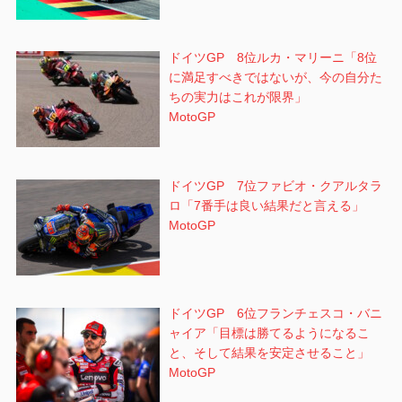
ドイツGP 8位ルカ・マリーニ「8位
に満足すべきではないが、今の自分た
ちの実力はこれが限界」
MotoGP
ドイツGP 7位ファビオ・クアルタラ
ロ「7番手は良い結果だと言える」
MotoGP
ドイツGP 6位フランチェスコ・バニ
ャイア「目標は勝てるようになるこ
と、そして結果を安定させること」
MotoGP