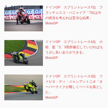
ドイツGP スプリントレース7位 フ
ランチェスコ・バニャイア「7位は今
の状況を考えれば妥当な結果」
MotoGP
ドイツGP スプリントレース4位 小
椋 藍「2、3箇所修正していければも
う少し良い走りができる」
MotoGP
ドイツGP スプリントレース3位 フ
ァビオ・ディ・ジャンアントニオ「オ
ーバーテイクが難しくペースを落とし
た」
MotoGP