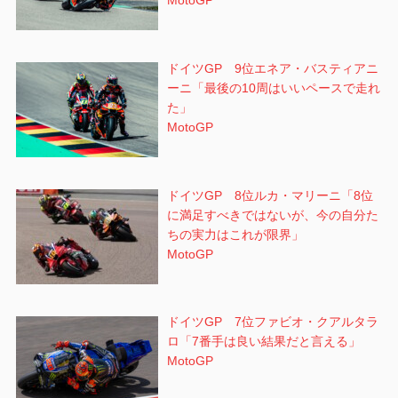
MotoGP
ドイツGP 9位エネア・バスティアニ
ーニ「最後の10周はいいペースで走れ
た」
MotoGP
ドイツGP 8位ルカ・マリーニ「8位
に満足すべきではないが、今の自分た
ちの実力はこれが限界」
MotoGP
ドイツGP 7位ファビオ・クアルタラ
ロ「7番手は良い結果だと言える」
MotoGP