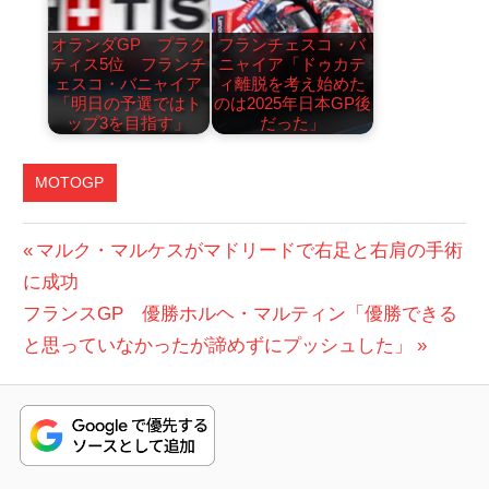
オランダGP プラク
フランチェスコ・バ
ティス5位 フランチ
ニャイア「ドゥカテ
ェスコ・バニャイア
ィ離脱を考え始めた
「明日の予選ではト
のは2025年日本GP後
ップ3を目指す」
だった」
MOTOGP
投
前
マルク・マルケスがマドリードで右足と右肩の手術
の
に成功
稿
次
投
フランスGP 優勝ホルヘ・マルティン「優勝できる
ナ
の
稿:
と思っていなかったが諦めずにプッシュした」
ビ
投
稿:
ゲ
ー