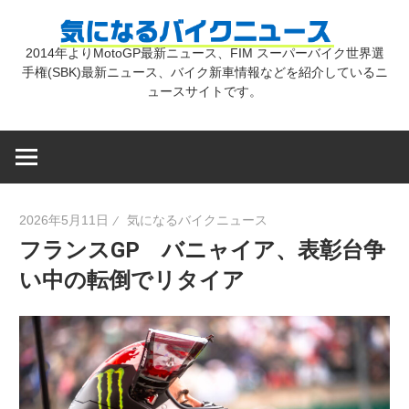
コ
気
ン
2014年よりMotoGP最新ニュース、FIM スーパーバイク世界選
テ
手権(SBK)最新ニュース、バイク新車情報などを紹介しているニ
に
ン
ュースサイトです。
ツ
な
へ
ス
キ
る
2026年5月11日
気になるバイクニュース
ッ
フランスGP バニャイア、表彰台争
プ
バ
い中の転倒でリタイア
イ
ク