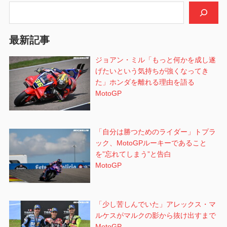
シ
検索
ョ
最新記事
ン
ジョアン・ミル「もっと何かを成し遂
げたいという気持ちが強くなってき
た」ホンダを離れる理由を語る
MotoGP
「自分は勝つためのライダー」トプラ
ック、MotoGPルーキーであること
を”忘れてしまう”と告白
MotoGP
「少し苦しんでいた」アレックス・マ
ルケスがマルクの影から抜け出すまで
MotoGP