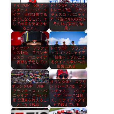
ドイツGP 6位フラ
ドイツGP スプリン
ンチェスコ・バニャ
トレース7位 フラン
イア「目標は勝てる
チェスコ・バニャイ
ようになること、そ
ア「7位は今の状況を
して結果を安定させ
考えれば妥当な結
ること」
果」
ドイツGP プラクテ
ドイツGP フランチ
ィス13位 フランチ
ェスコ・バニャイア
ェスコ・バニャイア
「技術トラブルによ
「苦戦を予想してい
るタイトル争いへの
た」
影響はある」
オランダGP スプリ
オランダGP DNF
ントレース7位 フラ
フランチェスコ・バ
ンチェスコ・バニャ
ニャイア「こういう
イア「ペースは良
形で週末を終えるこ
く、ミディアムタイ
とになり残念」
ヤで戦えている」