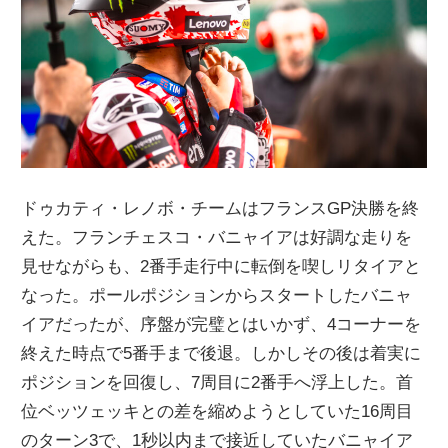
ニ
ュ
ー
ドゥカティ・レノボ・チームはフランスGP決勝を終
ス
えた。フランチェスコ・バニャイアは好調な走りを
見せながらも、2番手走行中に転倒を喫しリタイアと
なった。ポールポジションからスタートしたバニャ
イアだったが、序盤が完璧とはいかず、4コーナーを
終えた時点で5番手まで後退。しかしその後は着実に
ポジションを回復し、7周目に2番手へ浮上した。首
位ベッツェッキとの差を縮めようとしていた16周目
のターン3で、1秒以内まで接近していたバニャイア