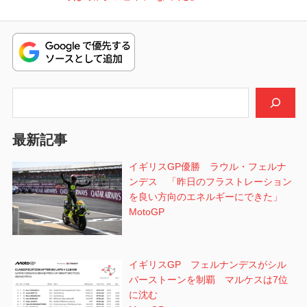
ビ
投
稿:
ゲ
ー
シ
検索
ョ
最新記事
ン
イギリスGP優勝 ラウル・フェルナ
ンデス 「昨日のフラストレーション
を良い方向のエネルギーにできた」
MotoGP
イギリスGP フェルナンデスがシル
バーストーンを制覇 マルケスは7位
に沈む