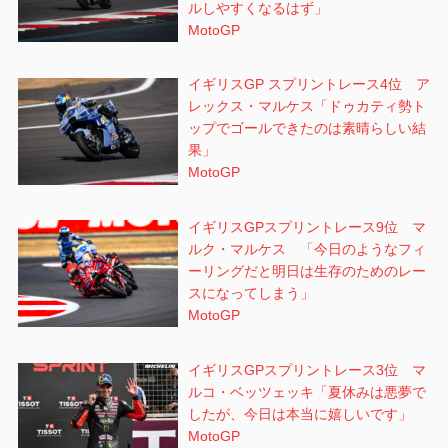
ルしやすくなるはず」
MotoGP
イギリスGP スプリントレース4位 ア
レックス・マルケス「ドゥカティ勢ト
ップでゴールできたのは素晴らしい結
果」
MotoGP
イギリスGPスプリントレース9位 マ
ルク・マルケス 「今日のようなフィ
ーリングだと明日は生存のためのレー
スになってしまう」
MotoGP
イギリスGPスプリントレース3位 マ
ルコ・ベッツェッキ「夏休みは悪夢で
したが、今日は本当に嬉しいです」
MotoGP