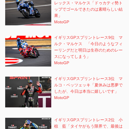
レックス・マルケス「ドゥカティ勢ト
ップでゴールできたのは素晴らしい結
果」
MotoGP
イギリスGPスプリントレース9位 マ
ルク・マルケス 「今日のようなフィ
ーリングだと明日は生存のためのレー
スになってしまう」
MotoGP
イギリスGPスプリントレース3位 マ
ルコ・ベッツェッキ「夏休みは悪夢で
したが、今日は本当に嬉しいです」
MotoGP
イギリスGPスプリントレース2位 小
椋 藍「タイヤがもう限界で、最後は