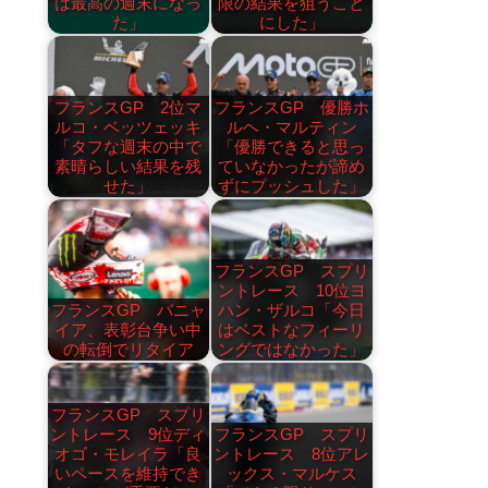
は最高の週末になっ
限の結果を狙うこと
た」
にした」
フランスGP 2位マ
フランスGP 優勝ホ
ルコ・ベッツェッキ
ルヘ・マルティン
「タフな週末の中で
「優勝できると思っ
素晴らしい結果を残
ていなかったが諦め
せた」
ずにプッシュした」
フランスGP スプリ
ントレース 10位ヨ
フランスGP バニャ
ハン・ザルコ「今日
イア、表彰台争い中
はベストなフィーリ
の転倒でリタイア
ングではなかった」
フランスGP スプリ
ントレース 9位ディ
フランスGP スプリ
オゴ・モレイラ「良
ントレース 8位アレ
いペースを維持でき
ックス・マルケス