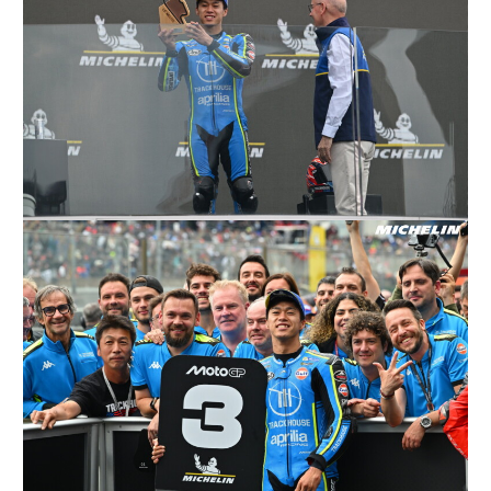
ニ
ュ
ー
ス