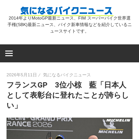
コ
気
ン
2014年よりMotoGP最新ニュース、FIM スーパーバイク世界選
テ
手権(SBK)最新ニュース、バイク新車情報などを紹介しているニ
に
ン
ュースサイトです。
ツ
な
へ
ス
キ
る
2026年5月11日
気になるバイクニュース
ッ
フランスGP 3位小椋 藍「日本人
プ
バ
として表彰台に登れたことが誇らし
い」
イ
ク