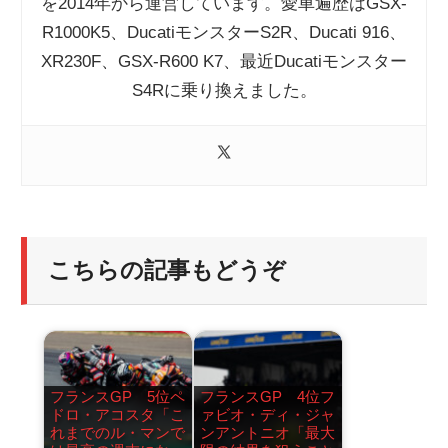
を2014年から運営しています。愛車遍歴はGSX-
R1000K5、DucatiモンスターS2R、Ducati 916、
XR230F、GSX-R600 K7、最近Ducatiモンスター
S4Rに乗り換えました。
こちらの記事もどうぞ
フランスGP 5位ペ
フランスGP 4位フ
ドロ・アコスタ「こ
ァビオ・ディ・ジャ
れまでのル・マンで
ンアントニオ「最大