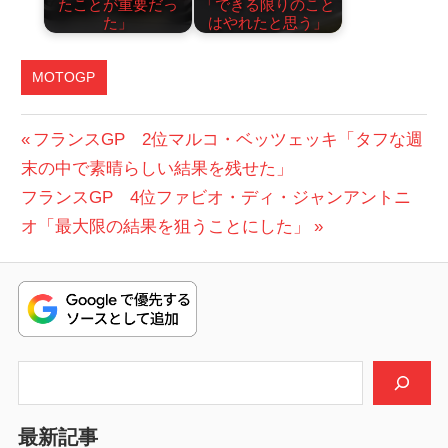
たことが重要だっ
「できる限りのこと
た」
はやれたと思う」
MOTOGP
投
前
フランスGP 2位マルコ・ベッツェッキ「タフな週
の
末の中で素晴らしい結果を残せた」
稿
次
投
フランスGP 4位ファビオ・ディ・ジャンアントニ
ナ
の
稿:
オ「最大限の結果を狙うことにした」
ビ
投
稿:
ゲ
ー
シ
検索
ョ
最新記事