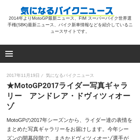
コ
気
ン
2014年よりMotoGP最新ニュース、FIM スーパーバイク世界選
テ
手権(SBK)最新ニュース、バイク新車情報などを紹介しているニ
に
ン
ュースサイトです。
ツ
な
へ
ス
キ
る
2017年11月19日
気になるバイクニュース
ッ
★MotoGP2017ライダー写真ギャラ
プ
バ
リー アンドレア・ドヴィツィオー
ゾ
イ
MotoGPの2017年シーズンから、ライダー達の表情を
ク
まとめた写真ギャラリーをお届けします。今年シー
ズンの開幕段階で、まさかドヴィツィオーゾ選手が