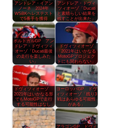
アンドレア・イアン
アンドレア・ドヴィ
ノーネ 2024年
ツィオーゾ「Ducati
WSBKヘレステスト
と素晴らしい結果を
で5番手を獲得
残すことが出来た」
ポルトガルGP アン
ドレア・ドヴィツィ
ドヴィツィオーゾ
オーゾ「Ducati最後
「2021年はいかなる
の走行を楽しみた
MotoGPプロジェク
い」
トにも関わらない」
ドヴィツィオーゾ
ヨーロッパGP ドヴ
2021年はいかなる形
ィツィオーゾ「残り3
でもMotoGPで走行
戦はあらゆる可能性
する可能性はなし
がある」
アラゴンGP ドヴィ