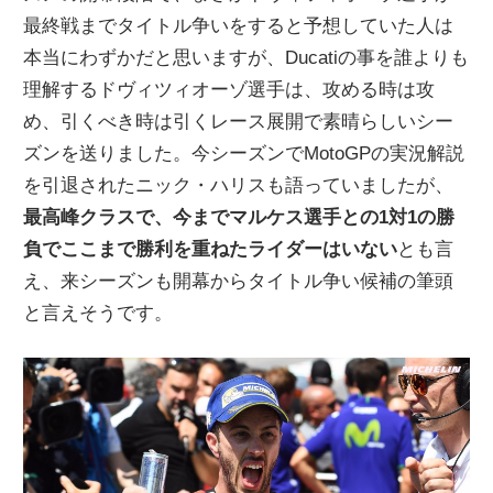
最終戦までタイトル争いをすると予想していた人は
ニ
本当にわずかだと思いますが、Ducatiの事を誰よりも
理解するドヴィツィオーゾ選手は、攻める時は攻
ュ
め、引くべき時は引くレース展開で素晴らしいシー
ズンを送りました。今シーズンでMotoGPの実況解説
ー
を引退されたニック・ハリスも語っていましたが、
最高峰クラスで、今までマルケス選手との1対1の勝
ス
負でここまで勝利を重ねたライダーはいない
とも言
え、来シーズンも開幕からタイトル争い候補の筆頭
と言えそうです。