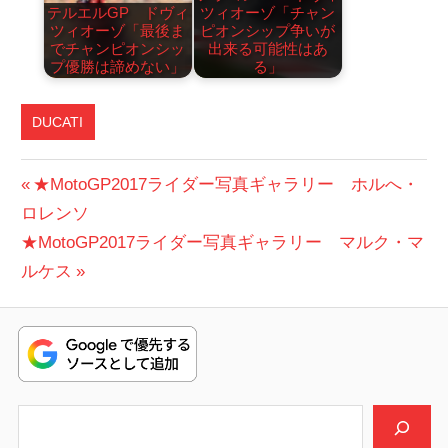
テルエルGP ドヴィ
ツィオーゾ「チャン
ツィオーゾ「最後ま
ピオンシップ争いが
でチャンピオンシッ
出来る可能性はあ
プ優勝は諦めない」
る」
DUCATI
投
前
★MotoGP2017ライダー写真ギャラリー ホルへ・
の
ロレンソ
稿
次
投
★MotoGP2017ライダー写真ギャラリー マルク・マ
ナ
の
稿:
ルケス
ビ
投
稿:
ゲ
ー
シ
検索