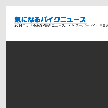
コ
ン
気
テ
2014年よりMotoGP最新ニュース、FIM スーパーバイク
ン
ツ
に
へ
ス
な
キ
ッ
プ
る
バ