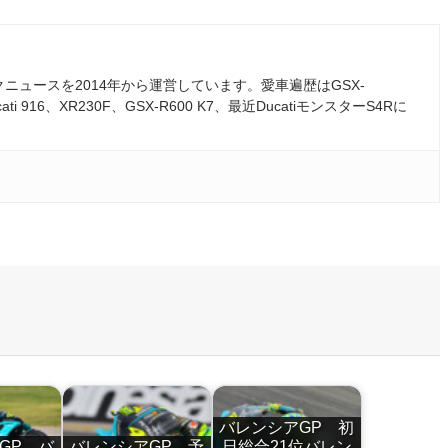
ュースを2014年から運営しています。愛車遍歴はGSX-
ati 916、XR230F、GSX-R600 K7、最近DucatiモンスターS4Rに
バレンシアGP 初
GP バ
バレンシアGP 予
日総合21位バレン