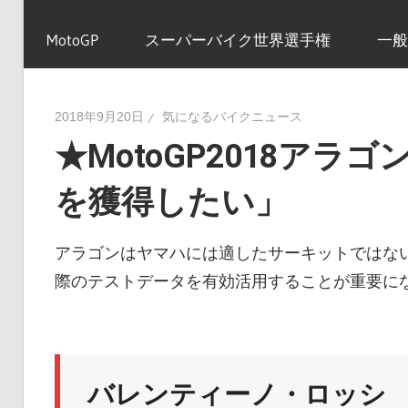
イ
MotoGP
スーパーバイク世界選手権
一般
ク
2018年9月20日
気になるバイクニュース
★MotoGP2018アラ
ニ
を獲得したい」
ュ
アラゴンはヤマハには適したサーキットではな
際のテストデータを有効活用することが重要に
ー
ス
バレンティーノ・ロッシ