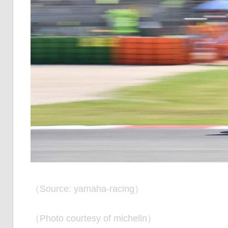
（Source: yamaha-racing）
（Photo courtesy of michelin）