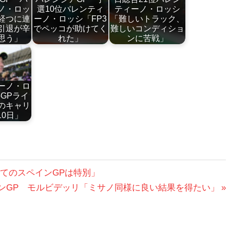
ノ・ロッ
選10位バレンティ
ティーノ・ロッシ
経つに連
ーノ・ロッシ「FP3
「難しいトラック、
引退が辛
でペッコが助けてく
難しいコンディショ
思う」
れた」
ンに苦戦」
ーノ・ロ
oGPライ
のキャリ
10日」
すべてのスペインGPは特別」
アラゴンGP モルビデッリ「ミサノ同様に良い結果を得たい」