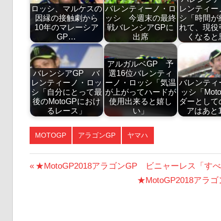
ロッシ、マルケスの
バレンティーノ・ロ
レンティー
因縁の接触劇から
ッシ 今週末の最終
シ「時間が
10年のマレーシア
戦バレンシアGPに
れて、現役
GP…
出席
くなると
アルガルベGP 予
バレンシアGP バ
選16位バレンティ
レンティーノ・ロッ
ーノ・ロッシ「気温
バレンティ
シ「自分にとって最
が上がってハードが
ッシ「Mot
後のMotoGPにおけ
使用出来ると嬉し
ダーとして
るレース」
い」
アはあと
MOTOGP
アラゴンGP
ヤマハ
投
前
★MotoGP2018アラゴンGP ビニャーレス「
の
次
★MotoGP2018
稿
投
の
ナ
稿:
投