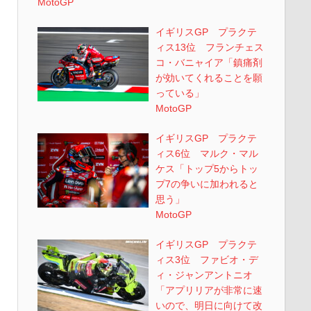
MotoGP
イギリスGP プラクテ
ィス13位 フランチェス
コ・バニャイア「鎮痛剤
が効いてくれることを願
っている」
MotoGP
イギリスGP プラクテ
ィス6位 マルク・マル
ケス「トップ5からトッ
プ7の争いに加われると
思う」
MotoGP
イギリスGP プラクテ
ィス3位 ファビオ・デ
ィ・ジャンアントニオ
「アプリリアが非常に速
いので、明日に向けて改