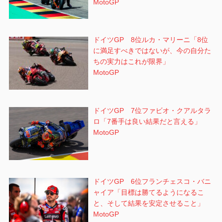
MotoGP
ドイツGP 8位ルカ・マリーニ「8位
に満足すべきではないが、今の自分た
ちの実力はこれが限界」
MotoGP
ドイツGP 7位ファビオ・クアルタラ
ロ「7番手は良い結果だと言える」
MotoGP
ドイツGP 6位フランチェスコ・バニ
ャイア「目標は勝てるようになるこ
と、そして結果を安定させること」
MotoGP