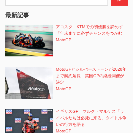
ョ
最新記事
ン
アコスタ KTMでの初優勝を諦めず
「年末までに必ずチャンスをつかむ」
MotoGP
MotoGPとシルバーストーンが2028年
まで契約延長 英国GPの継続開催が
決定
MotoGP
イギリスGP マルク・マルケス「ラ
イバルたちは必死に来る」タイトル争
いの行方を語る
MotoGP