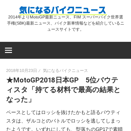
コ
気
ン
2014年よりMotoGP最新ニュース、FIM スーパーバイク世界選
テ
手権(SBK)最新ニュース、バイク新車情報などを紹介しているニ
に
ン
ュースサイトです。
ツ
な
へ
ス
キ
る
2018年10月23日
気になるバイクニュース
ッ
★MotoGP2018日本GP 5位バウテ
プ
バ
ィスタ「持てる材料で最高の結果と
なった」
イ
ペースとしてはロッシを抜けたかもと語るバウティ
ク
スタは、ザルコとのバトルでロッシを逃してしまっ
たようです。いずれにしても、型落ちのGP17で素晴