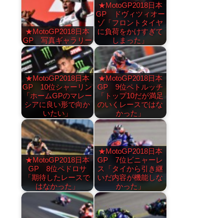
★MotoGP2018日本
GP ドヴィツィオー
ゾ「フロントタイヤ
★MotoGP2018日本
に負荷をかけすぎて
GP 写真ギャラリー
しまった」
★MotoGP2018日本
★MotoGP2018日本
GP 10位シャーリン
GP 9位ペトルッチ
「ホームGPのマレー
「トップ10だが満足
シアに良い形で向か
のいくレースではな
いたい」
かった」
★MotoGP2018日本
★MotoGP2018日本
GP 7位ビニャーレ
GP 8位ペドロサ
ス「タイから引き継
「期待したレースで
いだ内容が機能しな
はなかった」
かった」