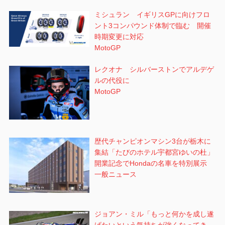
ミシュラン イギリスGPに向けフロ
ント3コンパウンド体制で臨む 開催
時期変更に対応
MotoGP
レクオナ シルバーストンでアルデゲ
ルの代役に
MotoGP
歴代チャンピオンマシン3台が栃木に
集結「たびのホテル宇都宮ゆいの杜」
開業記念でHondaの名車を特別展示
一般ニュース
ジョアン・ミル「もっと何かを成し遂