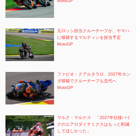
MotoGP
元ロッシ担当クルーチーフが、ヤマハ
に移籍するマルティンを担当予定
MotoGP
ファビオ・クアルタラロ 2027年ホン
ダ移籍でクルーチーフも交代へ
MotoGP
マルク・マルケス 「2027年仕様バイ
クのエアロダイナミクスはもっと削減
してほしかった」