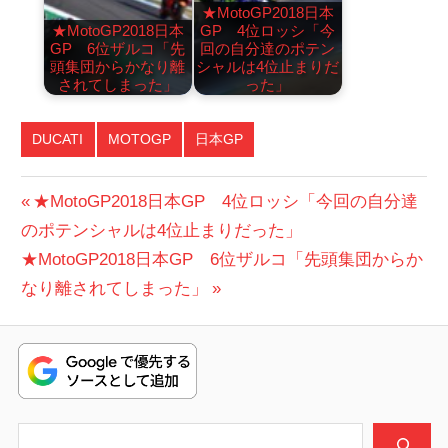
★MotoGP2018日本
★MotoGP2018日本
GP 4位ロッシ「今
GP 6位ザルコ「先
回の自分達のポテン
頭集団からかなり離
シャルは4位止まりだ
されてしまった」
った」
DUCATI
MOTOGP
日本GP
投
前
★MotoGP2018日本GP 4位ロッシ「今回の自分達
の
のポテンシャルは4位止まりだった」
稿
次
投
★MotoGP2018日本GP 6位ザルコ「先頭集団からか
ナ
の
稿:
なり離されてしまった」
ビ
投
稿:
ゲ
ー
シ
検索