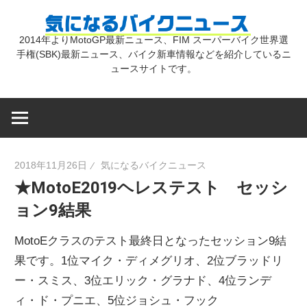
コ
気
ン
2014年よりMotoGP最新ニュース、FIM スーパーバイク世界選
テ
手権(SBK)最新ニュース、バイク新車情報などを紹介しているニ
に
ン
ュースサイトです。
ツ
な
へ
ス
キ
る
2018年11月26日
気になるバイクニュース
ッ
★MotoE2019ヘレステスト セッシ
プ
バ
ョン9結果
イ
MotoEクラスのテスト最終日となったセッション9結
果です。1位マイク・ディメグリオ、2位ブラッドリ
ク
ー・スミス、3位エリック・グラナド、4位ランデ
ィ・ド・プニエ、5位ジョシュ・フック