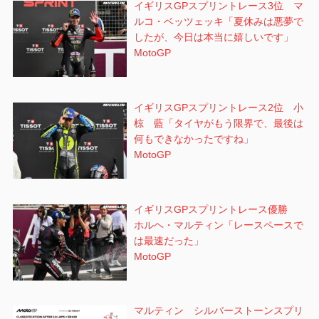
イギリスGPスプリントレース3位 マ
ルコ・ベッツェッキ「夏休みは悪夢で
したが、今日は本当に嬉しいです」
MotoGP
イギリスGPスプリントレース2位 小
椋 藍「タイヤがもう限界で、最後は
何もできなかったですね」
MotoGP
イギリスGPスプリントレース優勝
ホルヘ・マルティン「レースペースで
は最速だった」
MotoGP
マルティン シルバーストーンスプリ