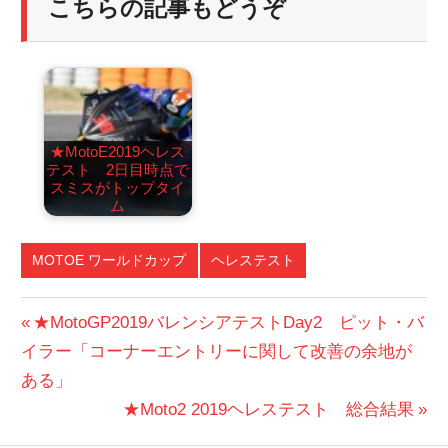
こちらの記事もどうぞ
★MotoE2019ヘレス
テスト 2日目時点で
スミスがトップタイ
ム
MOTOE ワールドカップ
ヘレステスト
投
前
★MotoGP2019バレンシアテストDay2 ピット・バ
の
イラー「コーナーエントリーに関して改善の余地が
稿
投
ある」
ナ
稿:
次
★Moto2 2019ヘレステスト 総合結果
ビ
の