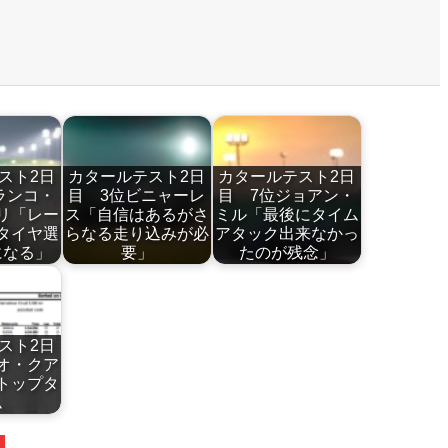
スト2日
カタールテスト2日
カタールテスト2日
ランコ・
目 3位ビニャーレ
目 7位ジョアン・
リ「レー
ス「自信はあるがさ
ミル「最後にタイム
タイヤ選
らなる走り込みが必
アタック出来なかっ
になる」
要」
たのが残念」
スト2日
オ・クア
トップタ
ム