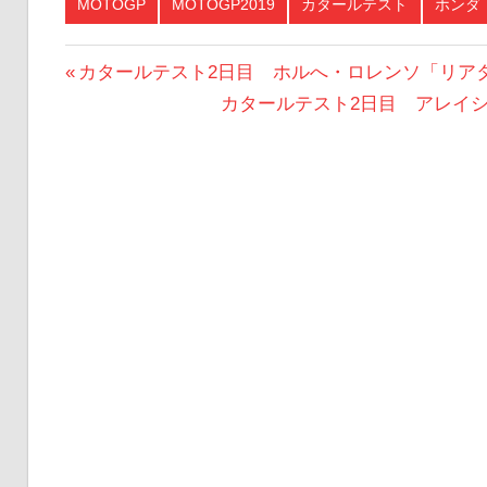
MOTOGP
MOTOGP2019
カタールテスト
ホンダ
投
前
カタールテスト2日目 ホルへ・ロレンソ「リア
の
次
カタールテスト2日目 アレイ
稿
投
の
ナ
稿:
投
ビ
稿:
ゲ
ー
シ
ョ
ン