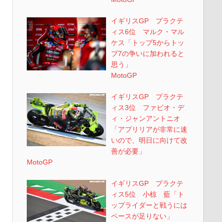
イギリスGP プラクテ
ィス6位 マルク・マル
ケス「トップ5からトッ
プ7の争いに加われると
思う」
MotoGP
イギリスGP プラクテ
ィス3位 ファビオ・デ
ィ・ジャンアントニオ
「アプリリアが非常に速
いので、明日に向けて改
善が必要」
MotoGP
イギリスGP プラクテ
ィス5位 小椋 藍「ト
ップライダーと戦うには
ペースが足りない」