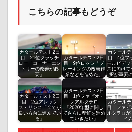
こちらの記事もどうぞ
カタールテスト2日
カタールテ
目 21位クラッチ
カタールテスト2日
目 4位フ
ロー「コーナーエン
目 9位ロッシ「ブ
モルビデッ
トリーの改善が必
レーキングの改善作
スに向けて
要」
業などを進めた」
択が重要
カタールテスト2日
カタールテスト2日
目 1位ファビオ・
目 2位アレック
クアルタラロ
カタールテ
ス・リンス「全てが
「2020年型に関し
目 ファビ
良い方向に進んでい
てさらに理解を進め
ルタラロが
る」
ていきたい」
イ