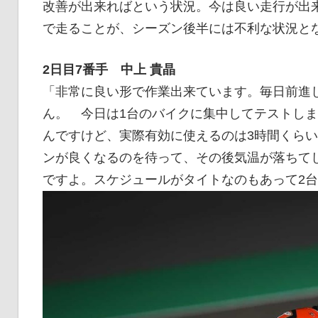
改善が出来ればという状況。今は良い走行が出来
イ
で走ることが、シーズン後半には不利な状況と
ク
2日目7番手 中上 貴晶
「非常に良い形で作業出来ています。毎日前進
ん。 今日は1台のバイクに集中してテストしま
ニ
んですけど、実際有効に使えるのは3時間くらい
ンが良くなるのを待って、その後気温が落ちて
ュ
ですよ。スケジュールがタイトなのもあって2
ー
ス