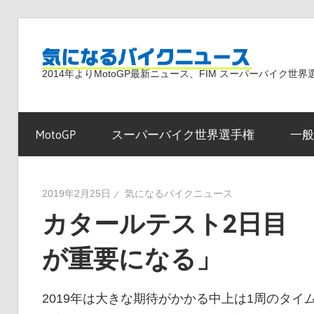
コ
ン
気
テ
2014年よりMotoGP最新ニュース、FIM スーパーバイク
ン
ツ
に
へ
MotoGP
スーパーバイク世界選手権
一般
ス
な
キ
ッ
2019年2月25日
気になるバイクニュース
プ
カタールテスト2日目 
る
が重要になる」
バ
2019年は大きな期待がかかる中上は1周のタイ