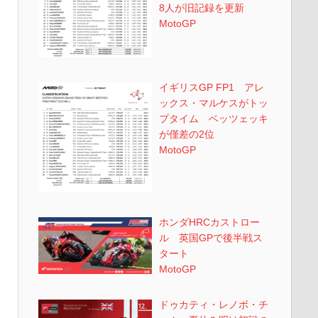
8人が旧記録を更新
MotoGP
イギリスGP FP1 アレ
ックス・マルケスがトッ
プタイム ベッツェッキ
が僅差の2位
MotoGP
ホンダHRCカストロー
ル 英国GPで後半戦ス
タート
MotoGP
ドゥカティ・レノボ・チ