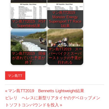
マン島TT2019
Monster Energy
マン島TT2019 RST
Supersport TT Race
Superbike結果
1結果
マン島TT2019 スー
マン島TT2019 開催
パーバイクとスーパ
が遅れていた予選が
ーストックの予選が
終了
行われる
マン島TT
投
前
マン島TT2019 Bennetts Lightweight結果
次
の
ピレリ ヘレスに新型リアタイヤのデベロップメン
稿
の
投
トソフトコンパウンドを投入