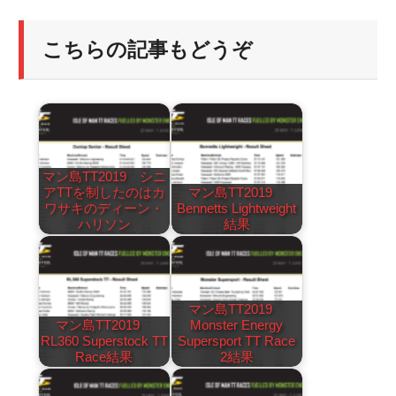
こちらの記事もどうぞ
マン島TT2019 シニ
アTTを制したのはカ
マン島TT2019
ワサキのディーン・
Bennetts Lightweight
ハリソン
結果
マン島TT2019
マン島TT2019
Monster Energy
RL360 Superstock TT
Supersport TT Race
Race結果
2結果