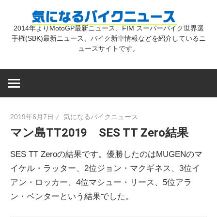
コ
気
ン
2014年よりMotoGP最新ニュース、FIM スーパーバイク世界選
テ
手権(SBK)最新ニュース、バイク新車情報などを紹介しているニ
に
ン
ュースサイトです。
ツ
な
へ
ス
キ
る
2019年6月7日
気になるバイクニュース
ッ
マン島TT2019 SES TT Zero結果
プ
バ
SES TT Zeroの結果です。優勝したのはMUGENのマ
イ
イケル・ラッター、2位ジョン・マクギネス、3位イ
アン・ロッカー、4位マシュー・リース、5位アラ
ン・ベンターという結果でした。
ク