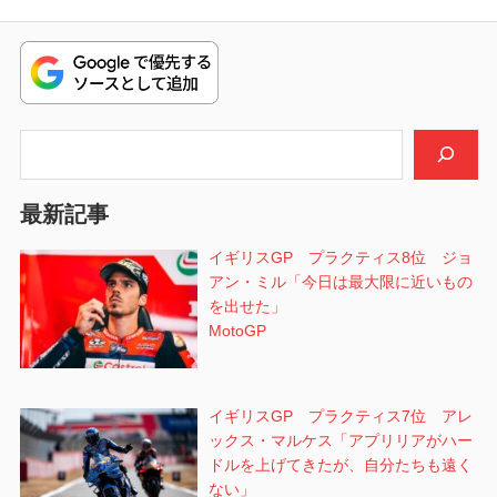
ナ
投
稿:
ビ
稿:
ゲ
ー
検索
シ
最新記事
ョ
イギリスGP プラクティス8位 ジョ
ン
アン・ミル「今日は最大限に近いもの
を出せた」
MotoGP
イギリスGP プラクティス7位 アレ
ックス・マルケス「アプリリアがハー
ドルを上げてきたが、自分たちも遠く
ない」