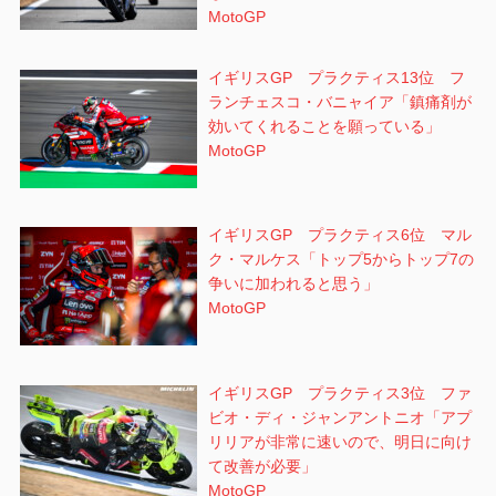
MotoGP
イギリスGP プラクティス13位 フ
ランチェスコ・バニャイア「鎮痛剤が
効いてくれることを願っている」
MotoGP
イギリスGP プラクティス6位 マル
ク・マルケス「トップ5からトップ7の
争いに加われると思う」
MotoGP
イギリスGP プラクティス3位 ファ
ビオ・ディ・ジャンアントニオ「アプ
リリアが非常に速いので、明日に向け
て改善が必要」
MotoGP