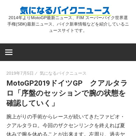
コ
気
ン
2014年よりMotoGP最新ニュース、FIM スーパーバイク世界選
テ
手権(SBK)最新ニュース、バイク新車情報などを紹介しているニ
に
ン
ュースサイトです。
ツ
な
へ
ス
キ
る
2019年7月5日
気になるバイクニュース
ッ
MotoGP2019ドイツGP クアルタラ
プ
バ
ロ「序盤のセッションで腕の状態を
確認していく」
イ
腕上がりの手術からレースが続いてきたファビオ・
ク
クアルタラロ。今回のザクセンリンクを終えれば夏
休みで腕を休めることが出来ます。左周り、過去ヤ