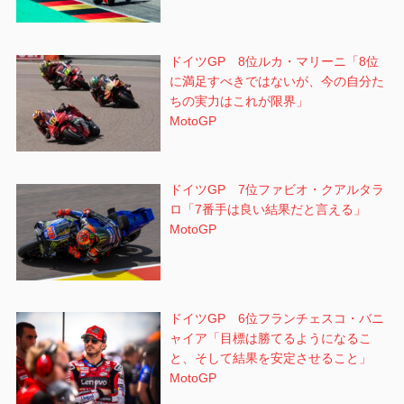
ドイツGP 8位ルカ・マリーニ「8位
に満足すべきではないが、今の自分た
ちの実力はこれが限界」
MotoGP
ドイツGP 7位ファビオ・クアルタラ
ロ「7番手は良い結果だと言える」
MotoGP
ドイツGP 6位フランチェスコ・バニ
ャイア「目標は勝てるようになるこ
と、そして結果を安定させること」
MotoGP