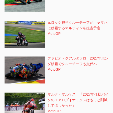
元ロッシ担当クルーチーフが、ヤマハ
に移籍するマルティンを担当予定
MotoGP
ファビオ・クアルタラロ 2027年ホン
ダ移籍でクルーチーフも交代へ
MotoGP
マルク・マルケス 「2027年仕様バイ
クのエアロダイナミクスはもっと削減
してほしかった」
MotoGP