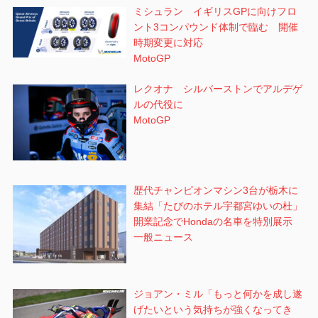
ミシュラン イギリスGPに向けフロ
ント3コンパウンド体制で臨む 開催
時期変更に対応
MotoGP
レクオナ シルバーストンでアルデゲ
ルの代役に
MotoGP
歴代チャンピオンマシン3台が栃木に
集結「たびのホテル宇都宮ゆいの杜」
開業記念でHondaの名車を特別展示
一般ニュース
ジョアン・ミル「もっと何かを成し遂
げたいという気持ちが強くなってき