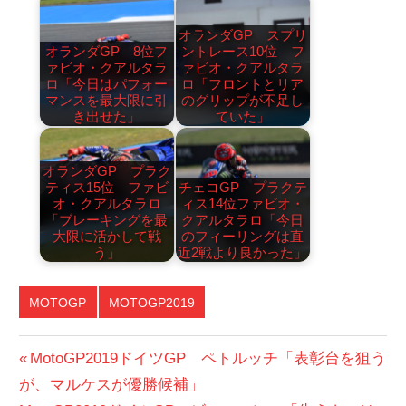
オランダGP スプリ
オランダGP 8位フ
ントレース10位 フ
ァビオ・クアルタラ
ァビオ・クアルタラ
ロ「今日はパフォー
ロ「フロントとリア
マンスを最大限に引
のグリップが不足し
き出せた」
ていた」
オランダGP プラク
ティス15位 ファビ
チェコGP プラクテ
オ・クアルタラロ
ィス14位ファビオ・
「ブレーキングを最
クアルタラロ「今日
大限に活かして戦
のフィーリングは直
う」
近2戦より良かった」
MOTOGP
MOTOGP2019
投
前
MotoGP2019ドイツGP ペトルッチ「表彰台を狙う
の
が、マルケスが優勝候補」
稿