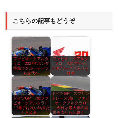
こちらの記事もどうぞ
ファビオ・クアルタ
ファビオ・クアルタ
ラロ 2027年ホンダ
ラロ 2027年から
移籍でクルーチーフ
HRCワークス入りを
も交代へ
発表
ドイツGP スプリン
ドイツGP 7位ファ
トレース9位 ファビ
ビオ・クアルタラロ
オ・クアルタラロ
「7番手は良い結果だ
「今日は最大限の結
と言える」
果を出せたと思う」