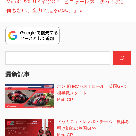
次
投
MotoGP2019ドイツGP ビニャーレス「失うものは
ナ
の
稿:
何もない。全力で走るのみ。」
ビ
投
稿:
ゲ
ー
シ
検索
ョ
最新記事
ン
ホンダHRCカストロール 英国GPで
後半戦スタート
MotoGP
ドゥカティ・レノボ・チーム 夏休み
明け初戦の英国GPへ
MotoGP