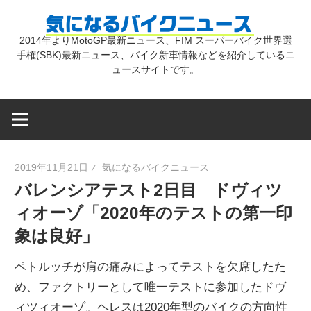
コ
気
ン
2014年よりMotoGP最新ニュース、FIM スーパーバイク世界選
テ
手権(SBK)最新ニュース、バイク新車情報などを紹介しているニ
に
ン
ュースサイトです。
ツ
な
へ
ス
キ
る
2019年11月21日
気になるバイクニュース
ッ
バレンシアテスト2日目 ドヴィツ
プ
バ
ィオーゾ「2020年のテストの第一印
象は良好」
イ
ペトルッチが肩の痛みによってテストを欠席したた
ク
め、ファクトリーとして唯一テストに参加したドヴ
ィツィオーゾ。ヘレスは2020年型のバイクの方向性