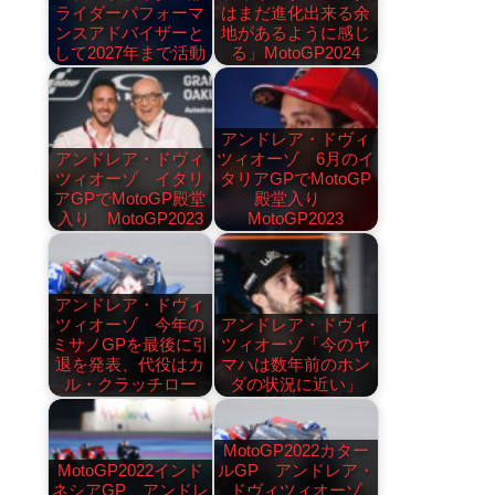
ライダーパフォーマ
はまだ進化出来る余
ンスアドバイザーと
地があるように感じ
して2027年まで活動
る」MotoGP2024
アンドレア・ドヴィ
アンドレア・ドヴィ
ツィオーゾ 6月のイ
ツィオーゾ イタリ
タリアGPでMotoGP
アGPでMotoGP殿堂
殿堂入り
入り MotoGP2023
MotoGP2023
アンドレア・ドヴィ
ツィオーゾ 今年の
アンドレア・ドヴィ
ミサノGPを最後に引
ツィオーゾ「今のヤ
退を発表、代役はカ
マハは数年前のホン
ル・クラッチロー
ダの状況に近い」
MotoGP2022カター
MotoGP2022インド
ルGP アンドレア・
ネシアGP アンドレ
ドヴィツィオーゾ