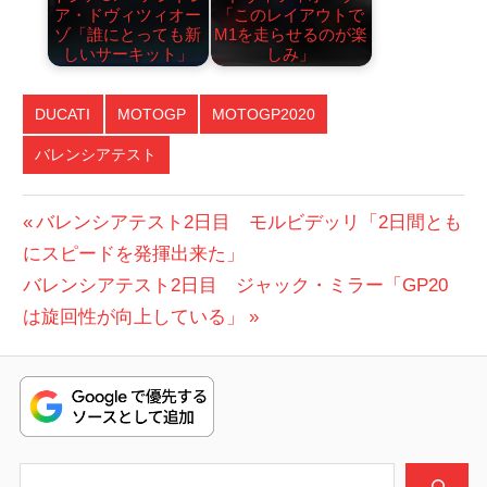
ア・ドヴィツィオー
「このレイアウトで
ゾ「誰にとっても新
M1を走らせるのが楽
しいサーキット」
しみ」
DUCATI
MOTOGP
MOTOGP2020
バレンシアテスト
投
前
バレンシアテスト2日目 モルビデッリ「2日間とも
の
にスピードを発揮出来た」
稿
次
投
バレンシアテスト2日目 ジャック・ミラー「GP20
ナ
の
稿:
は旋回性が向上している」
ビ
投
稿:
ゲ
ー
シ
検索