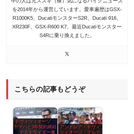
中の人は元スズキ（株）気になるバイクニュース
を2014年から運営しています。愛車遍歴はGSX-
R1000K5、DucatiモンスターS2R、Ducati 916、
XR230F、GSX-R600 K7、最近Ducatiモンスター
S4Rに乗り換えました。
こちらの記事もどうぞ
ドヴィツィオーゾ
ヤマハと3年契約締結
アンドレア・ドヴィ
テストライダー兼
ツィオーゾ「マルク