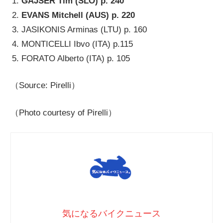
GAJSER Tim (SLO) p. 240
EVANS Mitchell (AUS) p. 220
JASIKONIS Arminas (LTU) p. 160
MONTICELLI Ibvo (ITA) p.115
FORATO Alberto (ITA) p. 105
（Source: Pirelli）
（Photo courtesy of Pirelli）
気になるバイクニュース