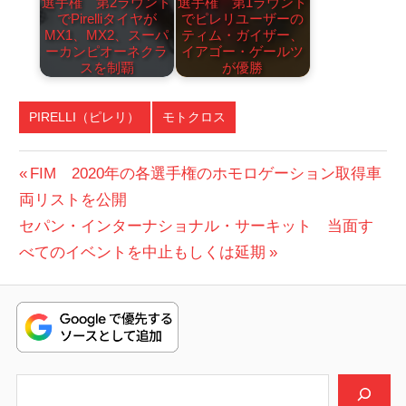
選手権 第2ラウンド
選手権 第1ラウンド
でPirelliタイヤが
でピレリユーザーの
MX1、MX2、スーパ
ティム・ガイザー、
ーカンピオーネクラ
イアゴー・ゲールツ
スを制覇
が優勝
PIRELLI（ピレリ）
モトクロス
投
前
FIM 2020年の各選手権のホモロゲーション取得車
の
両リストを公開
稿
次
投
セパン・インターナショナル・サーキット 当面す
ナ
の
稿:
べてのイベントを中止もしくは延期
ビ
投
稿:
ゲ
ー
シ
検索