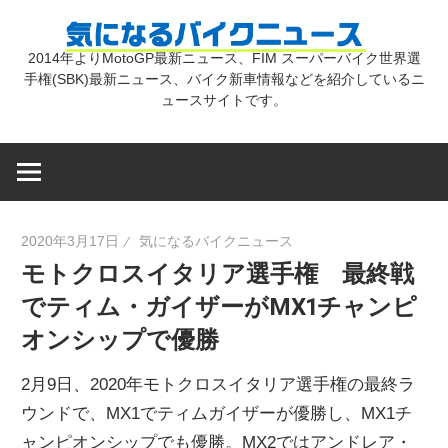
コ
気
ン
2014年よりMotoGP最新ニュース、FIM スーパーバイク世界選
テ
手権(SBK)最新ニュース、バイク新車情報などを紹介しているニ
に
ン
ュースサイトです。
ツ
な
へ
ス
キ
る
2020年3月17日
気になるバイクニュース
ッ
モトクロスイタリア選手権 最終戦
プ
バ
でティム・ガイザーがMX1チャンピ
オンシップで優勝
イ
2月9日、2020年モトクロスイタリア選手権の最終ラ
ク
ウンドで、MX1でティムガイザーが優勝し、MX1チ
ャンピオンシップでも優勝。MX2ではアンドレア・