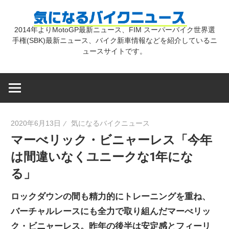
コ
気
ン
2014年よりMotoGP最新ニュース、FIM スーパーバイク世界選
テ
手権(SBK)最新ニュース、バイク新車情報などを紹介しているニ
に
ン
ュースサイトです。
ツ
な
へ
ス
キ
る
2020年6月13日
気になるバイクニュース
ッ
マーべリック・ビニャーレス「今年
プ
バ
は間違いなくユニークな1年にな
る」
イ
ロックダウンの間も精力的にトレーニングを重ね、
ク
バーチャルレースにも全力で取り組んだマーべリッ
ク・ビニャーレス。昨年の後半は安定感とフィーリ