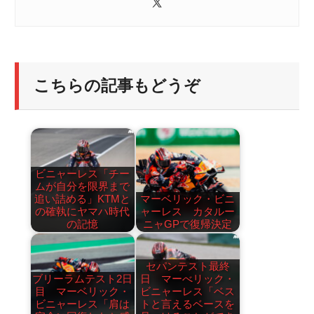
こちらの記事もどうぞ
ビニャーレス「チー
ムが自分を限界まで
追い詰める」KTMと
マーベリック・ビニ
の確執にヤマハ時代
ャーレス カタルー
の記憶
ニャGPで復帰決定
セパンテスト最終
ブリーラムテスト2日
日 マーべリック・
目 マーベリック・
ビニャーレス「ベス
ビニャーレス「肩は
トと言えるベースを