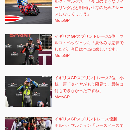
ルク・マルケス 「今日のようなフィ
ーリングだと明日は生存のためのレー
スになってしまう」
MotoGP
イギリスGPスプリントレース3位 マ
ルコ・ベッツェッキ「夏休みは悪夢で
したが、今日は本当に嬉しいです」
MotoGP
イギリスGPスプリントレース2位 小
椋 藍「タイヤがもう限界で、最後は
何もできなかったですね」
MotoGP
イギリスGPスプリントレース優勝
ホルヘ・マルティン「レースペースで