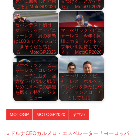
完全に回復したと感
見つけることができ
じる」MotoGP2026
た」 MotoGP2026
セパンテスト初日
マーべリック・ビニ
マーべリック・ビニ
ャーレス「肩の状態
ャーレス「今年も同
は100％でプッシュで
様にカタールでトッ
きそうだと感じ
プ争いを期待してい
る」 MotoGP2026
る」 MotoGP2026
マーベリック・ビニ
ャーレス「ロレンソ
をコーチに迎え、強
マーべリック・ビニ
力なライバルと戦う
ャーレス ホルヘ・
ためにすべての詳細
ロレンソを新たにパ
を磨く」特別インタ
フォーマンスコーチ
ビュー
として起用…
MOTOGP
MOTOGP2020
ヤマハ
投
前
ドルナCEOカルメロ・エスペレーター「ヨーロッパ