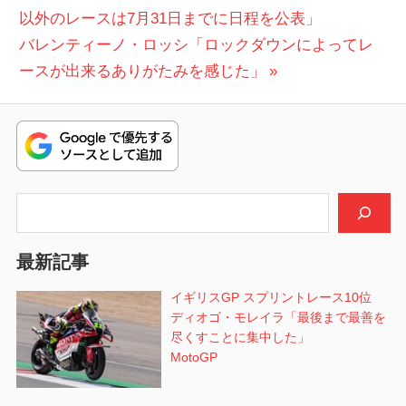
の
以外のレースは7月31日までに日程を公表」
稿
次
投
バレンティーノ・ロッシ「ロックダウンによってレ
ナ
の
稿:
ースが出来るありがたみを感じた」
ビ
投
稿:
ゲ
ー
シ
検索
ョ
最新記事
ン
イギリスGP スプリントレース10位
ディオゴ・モレイラ「最後まで最善を
尽くすことに集中した」
MotoGP