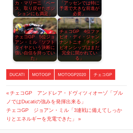
カ・マリーニ「ペー
「アッセンでは特に
ス、取り戻せたポジ
予選で大きな前進が
ションにも満足」
必要」
チェコGP 4位ファ
チェコGP 5位ジョ
ビオ・ディ・ジャン
アン・ミル「ソフト
ナントニオ「チャン
タイヤという決断に
ピオンシップはまだ
強い自信を持ってい
完全に開かれてい
た」
る」
DUCATI
MOTOGP
MOTOGP2020
チェコGP
投
前
チェコGP アンドレア・ドヴィツィオーゾ「ブル
の
ノではDucatiの強みを発揮出来る」
稿
次
投
チェコGP ジョアン・ミル「3連戦に備えてしっか
ナ
の
稿:
りとエネルギーを充電できた」
ビ
投