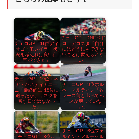
チェコGP DNFペド
チェコGP 11位ディ
ロ・アコスタ「自分
オゴ・モレイラ「状
にはどうにもできな
況を考えれば良い仕
いことは変えられな
事ができた」
い」
チェコGP 10位エネ
ア・バスティアニー
チェコGP 9位ホル
ニ「最終的には8位に
ヘ・マルティン「数
迫ったが、リスクを
レース前と比べてペ
冒す日ではなかっ
ースが戻っていな
た」
い」
チェコGP 6位フェ
チェコGP 8位ル
ルミン・アルデゲル