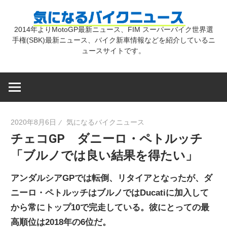
コ
気
ン
2014年よりMotoGP最新ニュース、FIM スーパーバイク世界選
テ
手権(SBK)最新ニュース、バイク新車情報などを紹介しているニ
に
ン
ュースサイトです。
ツ
な
へ
ス
キ
る
2020年8月6日
気になるバイクニュース
ッ
チェコGP ダニーロ・ペトルッチ
プ
バ
「ブルノでは良い結果を得たい」
イ
アンダルシアGPでは転倒、リタイアとなったが、ダ
ニーロ・ペトルッチはブルノではDucatiに加入して
ク
から常にトップ10で完走している。彼にとっての最
高順位は2018年の6位だ。