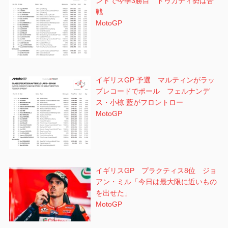
ントで今季3勝目 ドゥカティ勢は苦
戦
MotoGP
イギリスGP 予選 マルティンがラッ
プレコードでポール フェルナンデ
ス・小椋 藍がフロントロー
MotoGP
イギリスGP プラクティス8位 ジョ
アン・ミル「今日は最大限に近いもの
を出せた」
MotoGP