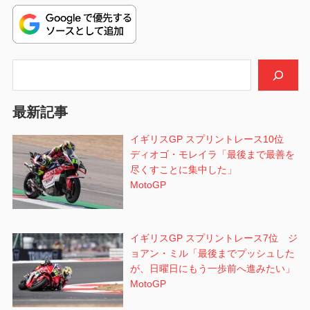
稿:
ゲ
ー
シ
検索
ョ
最新記事
ン
イギリスGP スプリントレース10位
ディオゴ・モレイラ「最後まで最善を
尽くすことに集中した」
MotoGP
イギリスGP スプリントレース7位 ジ
ョアン・ミル「最後までプッシュした
が、日曜日にもう一歩前へ進みたい」
MotoGP