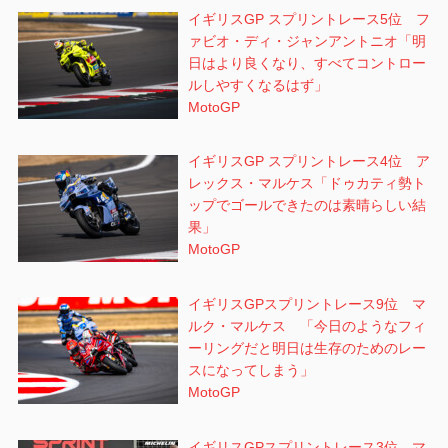
イギリスGP スプリントレース5位 フ
ァビオ・ディ・ジャンアントニオ「明
日はより良くなり、すべてコントロー
ルしやすくなるはず」
MotoGP
イギリスGP スプリントレース4位 ア
レックス・マルケス「ドゥカティ勢ト
ップでゴールできたのは素晴らしい結
果」
MotoGP
イギリスGPスプリントレース9位 マ
ルク・マルケス 「今日のようなフィ
ーリングだと明日は生存のためのレー
スになってしまう」
MotoGP
イギリスGPスプリントレース3位 マ