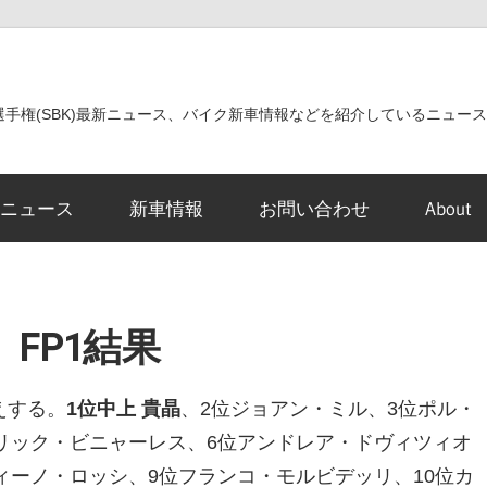
世界選手権(SBK)最新ニュース、バイク新車情報などを紹介しているニュー
ニュース
新車情報
お問い合わせ
About
 FP1結果
えする。
1位中上 貴晶
、2位ジョアン・ミル、3位ポル・
リック・ビニャーレス、6位アンドレア・ドヴィツィオ
ィーノ・ロッシ、9位フランコ・モルビデッリ、10位カ