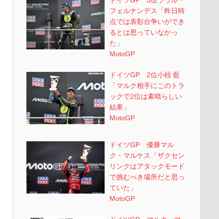
ドイツGP 3位ラウル・
フェルナンデス「昨日時
点では表彰台争いができ
るとは思っていなかっ
た」
MotoGP
ドイツGP 2位小椋 藍
「マルク相手にこのトラ
ックで2位は素晴らしい
結果」
MotoGP
ドイツGP 優勝マル
ク・マルケス「ザクセン
リンクはアタックモード
で挑むべき場所だと思っ
ていた」
MotoGP