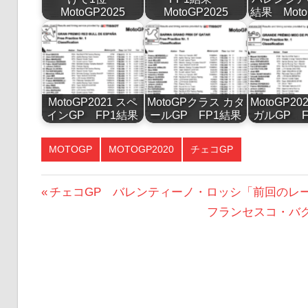
MotoGP2025
MotoGP2025
結果 Moto
MotoGP2021 スペ
MotoGPクラス カタ
MotoGP2
インGP FP1結果
ールGP FP1結果
ガルGP F
MOTOGP
MOTOGP2020
チェコGP
投
前
チェコGP バレンティーノ・ロッシ「前回のレ
の
次
フランセスコ・バ
稿
投
の
ナ
稿:
投
ビ
稿:
ゲ