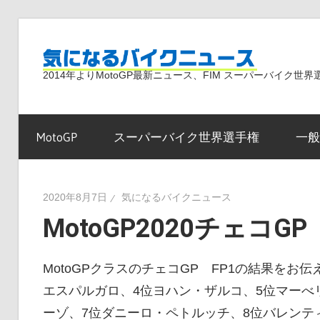
コ
ン
気
テ
2014年よりMotoGP最新ニュース、FIM スーパーバイク
ン
ツ
に
へ
MotoGP
スーパーバイク世界選手権
一般
ス
な
キ
ッ
2020年8月7日
気になるバイクニュース
プ
MotoGP2020チェコGP
る
MotoGPクラスのチェコGP FP1の結果をお伝
バ
エスパルガロ、4位ヨハン・ザルコ、5位マーべ
ーゾ、7位ダニーロ・ペトルッチ、8位バレンテ