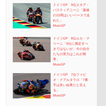
ドイツGP 9位エネア・
バスティアニーニ「最後
の10周はいいペースで走
れた」
MotoGP
ドイツGP 8位ルカ・マ
リーニ「8位に満足すべ
きではないが、今の自分
たちの実力はこれが限
界」
MotoGP
ドイツGP 7位ファビ
オ・クアルタラロ「7番
手は良い結果だと言え
る」
MotoGP