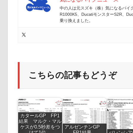
中の人は元スズキ（株）気になるバイクニ
R1000K5、DucatiモンスターS2R、Duc
乗り換えました。
こちらの記事もどうぞ
カタールGP FP1
結果 マルク・マル
ケスが0.5秒差をつ
アルゼンチンGP
けて1位
FP1結果
バレンシアG