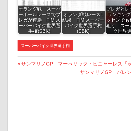
オランダ戦 スーパ
ブレガと
ーポールレースでブ
オランダ戦レース1
ランキング1
レガが連勝 FIM ス
結果 FIM スーパー
ッセンでも
ーパーバイク世界選
バイク世界選手権
狙う スー
手権(SBK)
(SBK)
ク世界
スーパーバイク世界選手権
投
前
サンマリノGP マーべリック・ビニャーレス「
の
次
サンマリノGP バレ
稿
投
の
ナ
稿:
投
ビ
稿:
ゲ
ー