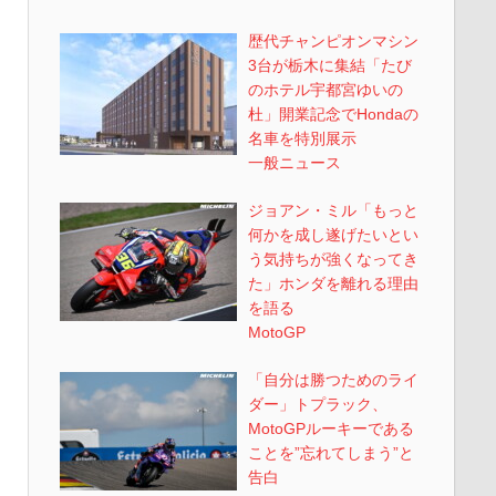
歴代チャンピオンマシン
3台が栃木に集結「たび
のホテル宇都宮ゆいの
杜」開業記念でHondaの
名車を特別展示
一般ニュース
ジョアン・ミル「もっと
何かを成し遂げたいとい
う気持ちが強くなってき
た」ホンダを離れる理由
を語る
MotoGP
「自分は勝つためのライ
ダー」トプラック、
MotoGPルーキーである
ことを”忘れてしまう”と
告白