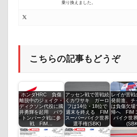
乗り換えました。
こちらの記事もどうぞ
ホンダHRC 負傷
アッセン戦で苦戦続
レイが苦戦
離脱中のジェイク・
くカワサキ ガーロ
発前進、チ
ディクソン代役に國
フは14位・18位で
は負傷欠場
井勇輝を起用 バラ
週末を終える FIM
帰へ FIM
トンパーク戦に参
スーパーバイク世界
バイク世
戦 FIM…
選手権(SBK)
(SBK