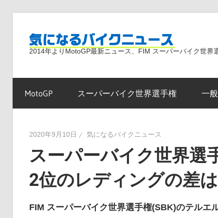
コ
ン
気
テ
2014年よりMotoGP最新ニュース、FIM スーパーバイク
ン
ツ
に
へ
MotoGP
スーパーバイク世界選手権
一般
ス
な
キ
ッ
2020年9月10日
気になるバイクニュース
プ
スーパーバイク世界選手
る
2位のレディングの差は
バ
FIM スーパーバイク世界選手権(SBK)のテ