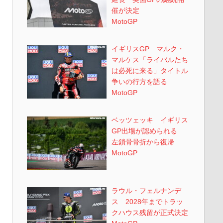
催が決定
MotoGP
イギリスGP マルク・
マルケス「ライバルたち
は必死に来る」タイトル
争いの行方を語る
MotoGP
ベッツェッキ イギリス
GP出場が認められる
左鎖骨骨折から復帰
MotoGP
ラウル・フェルナンデ
ス 2028年までトラッ
クハウス残留が正式決定