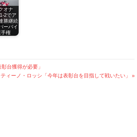
レクオナ
-2でア
連勝継続
パーバイ
選手権
表彰台獲得が必要」
ンティーノ・ロッシ「今年は表彰台を目指して戦いたい」