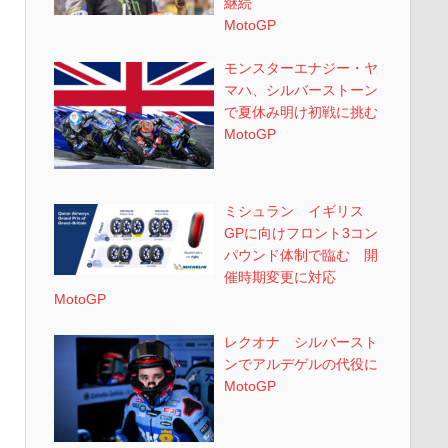
継続
MotoGP
モンスターエナジー・ヤ
マハ、シルバーストーン
で夏休み明け初戦に挑む
MotoGP
ミシュラン イギリス
GPに向けフロント3コン
パウンド体制で臨む 開
催時期変更に対応
MotoGP
レクオナ シルバースト
ンでアルデゲルの代役に
MotoGP