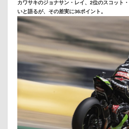
カワサキのジョナサン・レイ、2位のスコット
イ
いと語るが、その差実に36ポイント。
ク
ニ
ュ
ー
ス