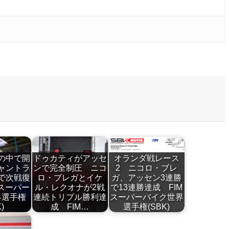
の中で開
ドゥカティがアッセ
オランダ戦レース
ャントラ
ンで完全制圧 ニコ
2 ニコロ・ブレ
で次戦復
ロ・ブレガとイケ
ガ、アッセン3連勝
 スーパー
ル・レクオナが2戦
で13連勝達成 FIM
界選手権
連続トリプル勝利達
スーパーバイク世界
)
成 FIM…
選手権(SBK)