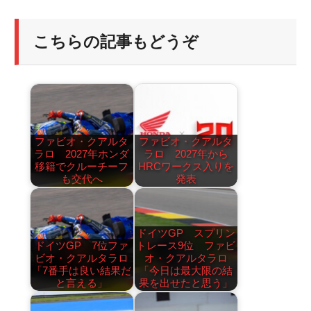
こちらの記事もどうぞ
ファビオ・クアルタ
ファビオ・クアルタ
ラロ 2027年ホンダ
ラロ 2027年から
移籍でクルーチーフ
HRCワークス入りを
も交代へ
発表
ドイツGP スプリン
ドイツGP 7位ファ
トレース9位 ファビ
ビオ・クアルタラロ
オ・クアルタラロ
「7番手は良い結果だ
「今日は最大限の結
と言える」
果を出せたと思う」