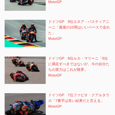
MotoGP
ドイツGP 9位エネア・バスティアニ
ーニ「最後の10周はいいペースで走れ
た」
MotoGP
ドイツGP 8位ルカ・マリーニ「8位
に満足すべきではないが、今の自分た
ちの実力はこれが限界」
MotoGP
ドイツGP 7位ファビオ・クアルタラ
ロ「7番手は良い結果だと言える」
MotoGP