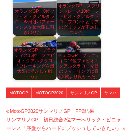
オランダGP スプリ
オランダGP 8位フ
ントレース10位 フ
ァビオ・クアルタラ
ァビオ・クアルタラ
ロ「今日はパフォー
ロ「フロントとリア
マンスを最大限に引
のグリップが不足し
き出せた」
ていた」
オランダGP プラク
ティス15位 ファビ
チェコGP プラクテ
オ・クアルタラロ
ィス14位ファビオ・
「ブレーキングを最
クアルタラロ「今日
大限に活かして戦
のフィーリングは直
う」
近2戦より良かった」
MOTOGP
MOTOGP2020
サンマリノGP
ヤマハ
投
前
MotoGP2020サンマリノGP FP2結果
次
の
サンマリノGP 初日総合2位マーべリック・ビニャ
稿
の
投
ーレス「序盤からハードにプッシュしていきたい」