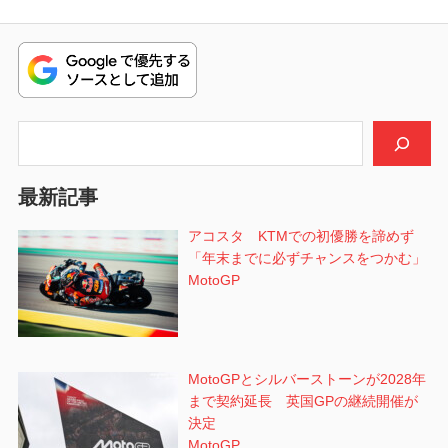
ナ
投
稿:
ビ
稿:
ゲ
ー
検索
シ
最新記事
ョ
アコスタ KTMでの初優勝を諦めず
ン
「年末までに必ずチャンスをつかむ」
MotoGP
MotoGPとシルバーストーンが2028年
まで契約延長 英国GPの継続開催が
決定
MotoGP