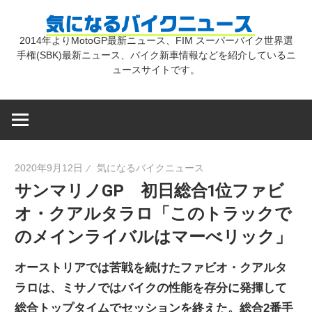
コ
気
ン
2014年よりMotoGP最新ニュース、FIM スーパーバイク世界選
テ
手権(SBK)最新ニュース、バイク新車情報などを紹介しているニ
に
ン
ュースサイトです。
ツ
な
へ
ス
キ
る
2020年9月12日
気になるバイクニュース
ッ
サンマリノGP 初日総合1位ファビ
プ
バ
オ・クアルタラロ「このトラックで
のメインライバルはマーべリック」
イ
オーストリアでは苦戦を続けたファビオ・クアルタ
ク
ラロは、ミサノではバイクの性能を存分に発揮して
総合トップタイムでセッションを終えた。総合2番手