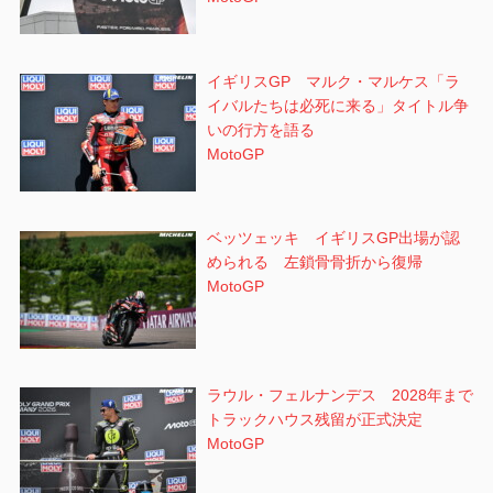
イギリスGP マルク・マルケス「ラ
イバルたちは必死に来る」タイトル争
いの行方を語る
MotoGP
ベッツェッキ イギリスGP出場が認
められる 左鎖骨骨折から復帰
MotoGP
ラウル・フェルナンデス 2028年まで
トラックハウス残留が正式決定
MotoGP