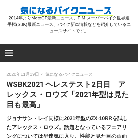
コ
気
ン
2014年よりMotoGP最新ニュース、FIM スーパーバイク世界選
テ
手権(SBK)最新ニュース、バイク新車情報などを紹介しているニ
に
ン
ュースサイトです。
ツ
な
へ
ス
キ
る
2020年11月19日
気になるバイクニュース
ッ
WSBK2021 ヘレステスト2日目 ア
プ
バ
レックス・ロウズ「2021年型は見た
目も最高」
イ
ジョナサン・レイ同様に2021年型のZX-10RRを試し
ク
たアレックス・ロウズ。話題となっているフェアリ
ングについては早速気に入り、性能と見た目の両面