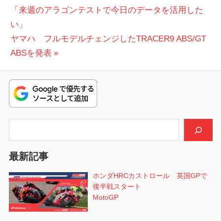
の
「来週のアラゴンテストで今日のデータを活用した
稿
投
い」
ナ
次
稿:
ヤマハ フルモデルチェンジしたTRACER9 ABS/GT
ビ
の
ABSを発表
投
ゲ
稿:
ー
シ
検索
ョ
ン
最新記事
ホンダHRCカストロール 英国GPで
後半戦スタート
MotoGP