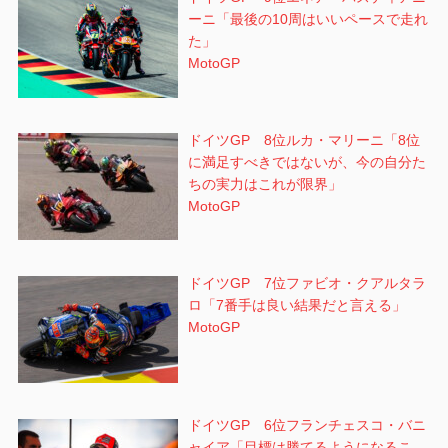
ーニ「最後の10周はいいペースで走れ
た」
MotoGP
ドイツGP 8位ルカ・マリーニ「8位
に満足すべきではないが、今の自分た
ちの実力はこれが限界」
MotoGP
ドイツGP 7位ファビオ・クアルタラ
ロ「7番手は良い結果だと言える」
MotoGP
ドイツGP 6位フランチェスコ・バニ
ャイア「目標は勝てるようになるこ