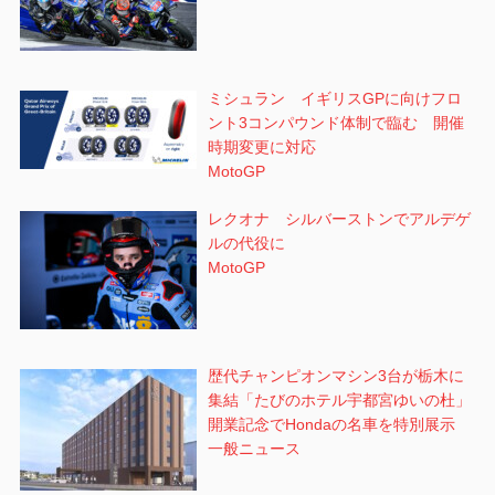
ミシュラン イギリスGPに向けフロ
ント3コンパウンド体制で臨む 開催
時期変更に対応
MotoGP
レクオナ シルバーストンでアルデゲ
ルの代役に
MotoGP
歴代チャンピオンマシン3台が栃木に
集結「たびのホテル宇都宮ゆいの杜」
開業記念でHondaの名車を特別展示
一般ニュース