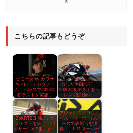
こちらの記事もどうぞ
ビモータ by カワサ
キ・レーシングチー
カワサキBbKRT
ム、ヘレスで2026年
2026年初テストをヘ
初テストを実施…
レスで開始へ…
アレックス・ロウズ
BbKRT2日間のミサ
がスーパーポールレ
ノテストを完了 バ
ースで表彰台を獲
ッサーニが3番手タイ
得 FIM スーパー