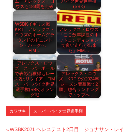
ム、アレックス・ロ
バイク世界選手権
ウズも189周を走破
(SBK)
WSBKイギリス戦
KRT アレックス・
アレックス・ロウズ
ロウズのホームグラ
「ここ数年課題のホ
ウンドのドニント
ットコンディション
ン・パークへ
で良い走行が出来
FIM…
た」FIM…
アレックス・ロウ
ズ スーパーポール
で表彰台獲得もレー
アレックス・ロウ
ス2はリタイア FIM
ズ KRTでの2024年
スーパーバイク世界
シーズン開幕戦で2
選手権(SBK)オラン
勝、総合ランキング
ダ戦
でトップへ
カワサキ
スーパーバイク世界選手権
投
前
WSBK2021 ヘレステスト2日目 ジョナサン・レイ