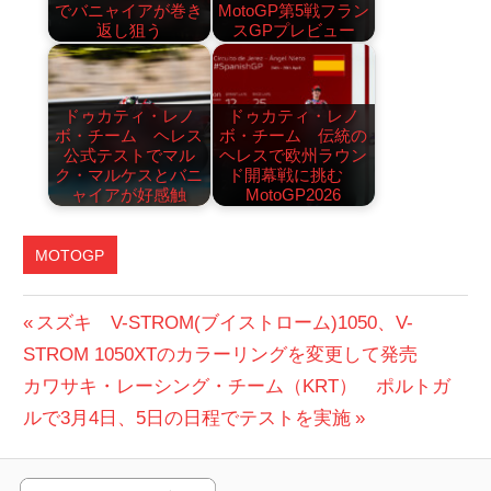
でバニャイアが巻き
MotoGP第5戦フラン
返し狙う
スGPプレビュー
ドゥカティ・レノ
ドゥカティ・レノ
ボ・チーム ヘレス
ボ・チーム 伝統の
公式テストでマル
ヘレスで欧州ラウン
ク・マルケスとバニ
ド開幕戦に挑む
ャイアが好感触
MotoGP2026
MOTOGP
APRILIA
投
前
スズキ V-STROM(ブイストローム)1050、V-
の
STROM 1050XTのカラーリングを変更して発売
稿
次
投
カワサキ・レーシング・チーム（KRT） ポルトガ
ナ
の
稿:
ルで3月4日、5日の日程でテストを実施
ビ
投
稿: