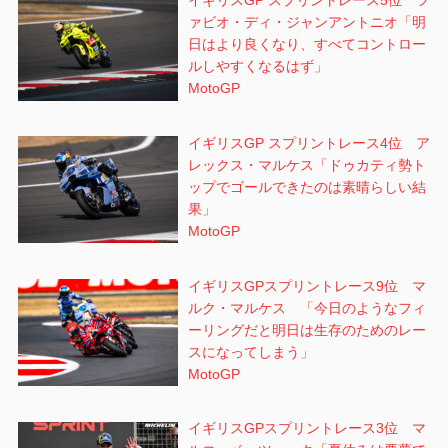
イギリスGP スプリントレース5位 フ
ァビオ・ディ・ジャンアントニオ「明
日はより良くなり、すべてコントロー
ルしやすくなるはず」
MotoGP
イギリスGP スプリントレース4位 ア
レックス・マルケス「ドゥカティ勢ト
ップでゴールできたのは素晴らしい結
果」
MotoGP
イギリスGPスプリントレース9位 マ
ルク・マルケス 「今日のようなフィ
ーリングだと明日は生存のためのレー
スになってしまう」
MotoGP
イギリスGPスプリントレース3位 マ