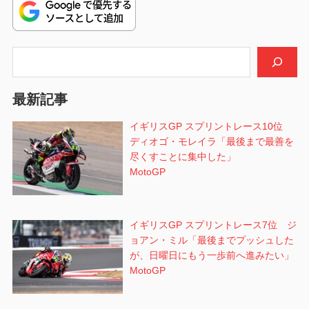
ゲ
ー
シ
検索
ョ
最新記事
ン
イギリスGP スプリントレース10位
ディオゴ・モレイラ「最後まで最善を
尽くすことに集中した」
MotoGP
イギリスGP スプリントレース7位 ジ
ョアン・ミル「最後までプッシュした
が、日曜日にもう一歩前へ進みたい」
MotoGP