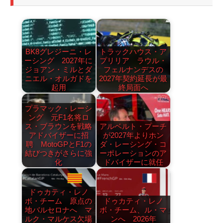
BK8グレジーニ・レ
トラックハウス・ア
ーシング 2027年に
プリリア ラウル・
ジョアン・ミルとダ
フェルナンデスの
ニエル・オルガドを
2027年契約延長が最
起用
終局面へ
プラマック・レーシ
ング 元F1名将ロ
ス・ブラウンを戦略
アルベルト・プーチ
アドバイザーに招
が2027年よりホン
聘 MotoGPとF1の
ダ・レーシング・コ
結びつきがさらに強
ーポレーションのア
化
ドバイザーに就任
ドゥカティ・レノ
ボ・チーム 原点の
ドゥカティ・レノ
地バルセロナへ マ
ボ・チーム、ル・マ
ルク・マルケス欠場
ンへ 2026年