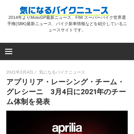
コ
気
ン
2014年よりMotoGP最新ニュース、FIM スーパーバイク世界選
テ
手権(SBK)最新ニュース、バイク新車情報などを紹介しているニ
に
ン
ュースサイトです。
ツ
な
へ
ス
キ
る
2021年3月4日
気になるバイクニュース
ッ
アプリリア・レーシング・チーム・
プ
バ
グレシーニ 3月4日に2021年のチー
ム体制を発表
イ
ク