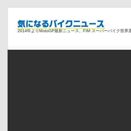
コ
ン
気
テ
2014年よりMotoGP最新ニュース、FIM スーパーバイク
ン
ツ
に
へ
ス
な
キ
ッ
プ
る
バ