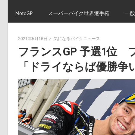
イ
MotoGP
スーパーバイク世界選手権
一般
ク
2021年5月16日
気になるバイクニュース
フランスGP 予選1位
ニ
「ドライならば優勝争
ュ
ー
ス