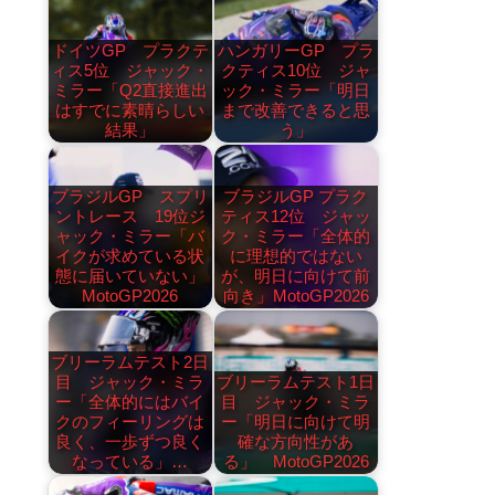
ドイツGP プラクテ
ハンガリーGP プラ
ィス5位 ジャック・
クティス10位 ジャ
ミラー「Q2直接進出
ック・ミラー「明日
はすでに素晴らしい
まで改善できると思
結果」
う」
ブラジルGP スプリ
ブラジルGP プラク
ントレース 19位ジ
ティス12位 ジャッ
ャック・ミラー「バ
ク・ミラー「全体的
イクが求めている状
に理想的ではない
態に届いていない」
が、明日に向けて前
MotoGP2026
向き」MotoGP2026
ブリーラムテスト2日
目 ジャック・ミラ
ブリーラムテスト1日
ー「全体的にはバイ
目 ジャック・ミラ
クのフィーリングは
ー「明日に向けて明
良く、一歩ずつ良く
確な方向性があ
なっている」…
る」 MotoGP2026