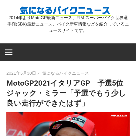
コ
気
ン
2014年よりMotoGP最新ニュース、FIM スーパーバイク世界選
テ
手権(SBK)最新ニュース、バイク新車情報などを紹介しているニ
に
ン
ュースサイトです。
ツ
な
へ
ス
キ
る
2021年5月30日
気になるバイクニュース
ッ
MotoGP2021イタリアGP 予選5位
プ
バ
ジャック・ミラー「予選でもう少し
良い走行ができたはず」
イ
ク