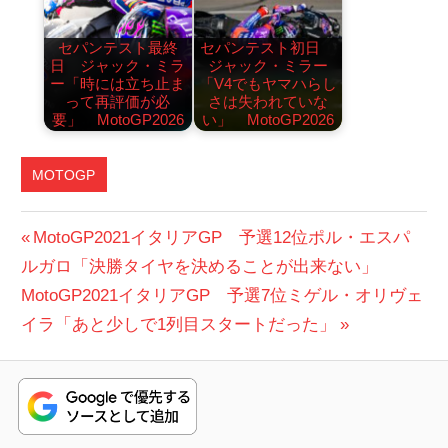
セパンテスト最終
セパンテスト初日
日 ジャック・ミラ
ジャック・ミラー
ー「時には立ち止ま
「V4でもヤマハらし
って再評価が必
さは失われていな
要」 MotoGP2026
い」 MotoGP2026
MOTOGP
DUCATI
投
前
MotoGP2021イタリアGP 予選12位ポル・エスパ
イ
の
ルガロ「決勝タイヤを決めることが出来ない」
稿
タ
次
投
MotoGP2021イタリアGP 予選7位ミゲル・オリヴェ
リ
ナ
の
稿:
イラ「あと少しで1列目スタートだった」
ア
ビ
投
GP
稿:
ゲ
ー