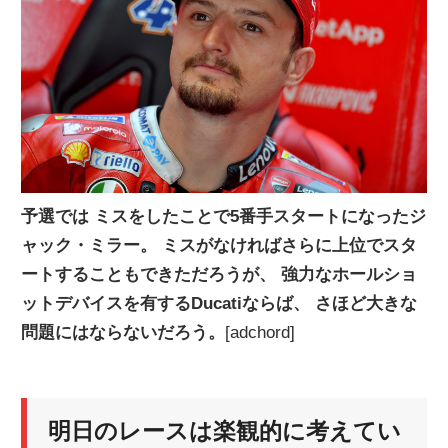
ニ
ュ
ー
ス
予選では ミスをしたことで5番手スタートになったジ
ャック・ミラー。 ミスがなければさらに上位でスタ
ートすることもできただろうが、 強力なホールショ
ットデバイスを有するDucatiならば、 さほど大きな
問題にはならないだろう。
[adchord]
明日のレースは楽観的に考えてい