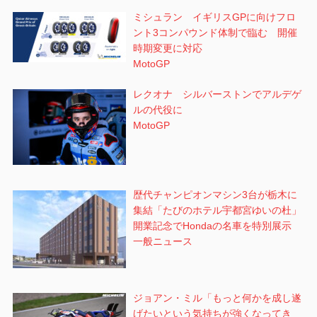
ミシュラン イギリスGPに向けフロ
ント3コンパウンド体制で臨む 開催
時期変更に対応
MotoGP
レクオナ シルバーストンでアルデゲ
ルの代役に
MotoGP
歴代チャンピオンマシン3台が栃木に
集結「たびのホテル宇都宮ゆいの杜」
開業記念でHondaの名車を特別展示
一般ニュース
ジョアン・ミル「もっと何かを成し遂
げたいという気持ちが強くなってき