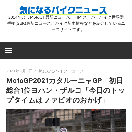
コ
気
ン
2014年よりMotoGP最新ニュース、FIM スーパーバイク世界選
テ
手権(SBK)最新ニュース、バイク新車情報などを紹介しているニ
に
ン
ュースサイトです。
ツ
な
へ
ス
キ
る
2021年6月5日
気になるバイクニュース
ッ
MotoGP2021カタルーニャGP 初日
プ
バ
総合1位ヨハン・ザルコ「今日のトッ
プタイムはファビオのおかげ」
イ
ク