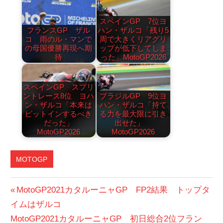
スペインGP 7位ヨ
フランスGP ザル
ハン・ザルコ「残り5
コ 雨のル・マンで
周で大きくリアグリ
の母国優勝再現へ期
ップが低下してしま
待
った」MotoGP2026
スペインGP スプリ
ントレース8位 ヨハ
ブラジルGP 9位ヨ
ン・ザルコ「本来は
ハン・ザルコ「持て
ピットインするべき
る力を最大限に引き
だった」
出せた」
MotoGP2026
MotoGP2026
MOTOGP
DUCATI
投
前
MotoGP2021カタルーニャGP FP2結果 トップタ
カ
の
イムはザルコ
稿
タ
次
投
MotoGP2021カタルーニャGP 初日総合2位フラン