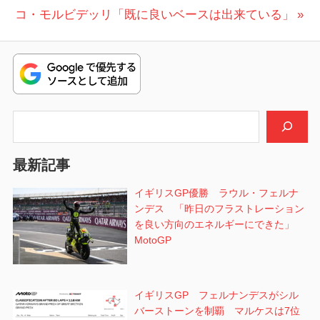
ル
ナ
の
稿:
コ・モルビデッリ「既に良いベースは出来ている」
ー
ビ
投
ニ
ャ
稿:
ゲ
GP
ー
シ
検索
ョ
最新記事
ン
イギリスGP優勝 ラウル・フェルナ
ンデス 「昨日のフラストレーション
を良い方向のエネルギーにできた」
MotoGP
イギリスGP フェルナンデスがシル
バーストーンを制覇 マルケスは7位