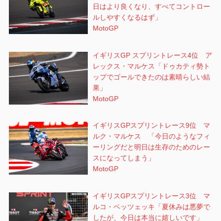
日はより良くなり、すべてコントロー
ルしやすくなるはず」
MotoGP
イギリスGP スプリントレース4位 ア
レックス・マルケス「ドゥカティ勢ト
ップでゴールできたのは素晴らしい結
果」
MotoGP
イギリスGPスプリントレース9位 マ
ルク・マルケス 「今日のようなフィ
ーリングだと明日は生存のためのレー
スになってしまう」
MotoGP
イギリスGPスプリントレース3位 マ
ルコ・ベッツェッキ「夏休みは悪夢で
したが、今日は本当に嬉しいです」